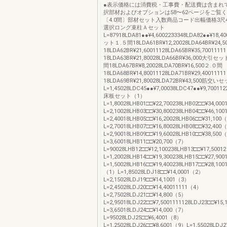
●表示価格には消費税・工事費・配送費は含まれ
択部材およびオプションは58〜62ページをご覧
〔4.0間〕部材セット入数商品コード出幅価格3尺4
選択ロング束柱Ａセット
L=87918LDA81●●¥4,6002233348LDA82●●¥18,
ット１.５間18LDA61BR¥12,20028LDA64BR¥24,
18LDA62BR¥21,60011128LDA65BR¥35,700111
18LDA63BR¥21,80028LDA66BR¥36,000大引
間18LDA67BR¥8,20028LDA70BR¥16,500２.０間
18LDA68BR¥14,80011128LDA71BR¥29,400111
18LDA69BR¥21,80028LDA72BR¥43,500筋交い
L=1,45028LDC45●●¥7,00038LDC47●●¥9,700112
床板セット（1）
L=1,80028LHB01□□¥22,700238LHB02□□¥34,00
L=2,10028LHB03□□¥30,800238LHB04□□¥46,10
L=2,40018LHB05□□¥16,20028LHB06□□¥31,100
L=2,70018LHB07□□¥16,80028LHB08□□¥32,400
L=2,90018LHB09□□¥19,60028LHB10□□¥38,500
L=3,60018LHB11□□¥20,700（7）
L=90028LHB12□□¥12,100238LHB13□□¥17,500
L=1,20028LHB14□□¥19,300238LHB15□□¥27,90
L=1,50028LHB16□□¥19,400238LHB17□□¥28,
（1）L=1,85028LDJ18□□¥14,0001（2）
L=2,15028LDJ19□□¥14,1001（3）
L=2,45028LDJ20□□¥14,40011111（4）
L=2,75028LDJ21□□¥14,800（5）
L=2,95018LDJ22□□¥7,5001111128LDJ23□□¥15
L=3,65018LDJ24□□¥14,000（7）
L=95028LDJ25□□¥6,4001（8）
L=1,25028LDJ26□□¥8,6001（9）L=1,55028LDJ2