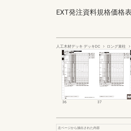
EXT発注資料規格価格表 デッ
人工木材デッキ デッキDC
ロング束柱
36
37
左ページから抽出された内容