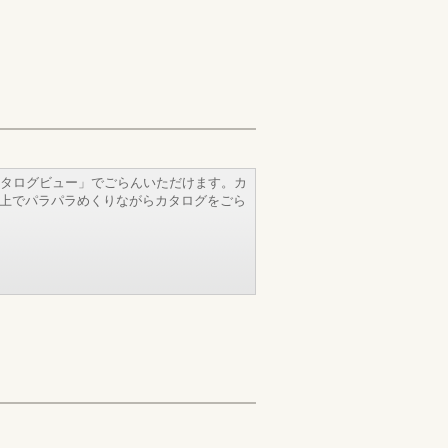
タログビュー」でごらんいただけます。カ
b上でパラパラめくりながらカタログをごら