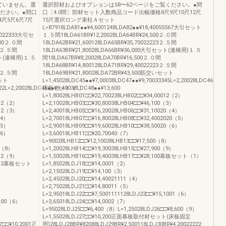
ていません。選
選択部材およびオプションは58〜62ページをご覧ください。●間
ください。●間口
口〔4.0間〕部材セット入数商品コード出幅価格8尺9尺10尺12尺
尺5尺6尺7尺
15尺選択ロング束柱Ａセット
L=87918LDA81●●¥4,6001248LDA82●●¥18,40055567大引セット
40022333大引セ
１.５間18LDA61BR¥12,20028LDA64BR¥24,500２.０間
500２.０間
18LDA62BR¥21,600128LDA65BR¥35,70022223２.５間
11２.５間
18LDA63BR¥21,80028LDA66BR¥36,000大引セット(連棟用)１.５
セット(連棟用)１.５
間18LDA67BR¥8,20028LDA70BR¥16,500２.０間
18LDA68BR¥14,800128LDA71BR¥29,40022223２.５間
11２.５間
18LDA69BR¥21,80028LDA72BR¥43,500筋交いセット
セット
L=1,45028LDC45●●¥7,00038LDC47●●¥9,70033345L=2,20028LDC46●●¥9
22L=2,20028LDC46●●¥9,40038LDC48●●¥13,600
床板セット（1）
L=1,80028LHB01□□¥22,700238LHB02□□¥34,00012（2）
012（2）
L=2,10028LHB03□□¥30,80038LHB04□□¥46,100（3）
012（3）
L=2,40018LHB05□□¥16,20028LHB06□□¥31,10020（4）
（4）
L=2,70018LHB07□□¥16,80028LHB08□□¥32,4002020（5）
（5）
L=2,90018LHB09□□¥19,60028LHB10□□¥38,50020（6）
（6）
L=3,60018LHB11□□¥20,70040（7）
L=90028LHB12□□¥12,10038LHB13□□¥17,500（8）
12（8）
L=1,20028LHB14□□¥19,30038LHB15□□¥27,900（9）
012（9）
L=1,50028LHB16□□¥19,40038LHB17□□¥28,100幕板セット（1）
10012幕板セット
L=1,85028LDJ18□□¥14,0001（2）
L=2,15028LDJ19□□¥14,100（3）
L=2,45028LDJ20□□¥14,40021111（4）
L=2,75028LDJ21□□¥14,80011（5）
L=2,95018LDJ22□□¥7,5001111128LDJ23□□¥15,1001（6）
,100（6）
L=3,65018LDJ24□□¥14,0002（7）
L=95028LDJ25□□¥6,400（8）L=1,25028LDJ26□□¥8,600（9）
L=1,55028LDJ27□□¥10,200正面幕板取付材セット(床板固定
7□□¥10,2001正
用)28LDJ28BR¥82088LDJ29BR¥2,500118LDJ30BR¥4,20022222