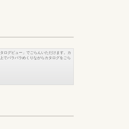
タログビュー」でごらんいただけます。カ
b上でパラパラめくりながらカタログをごら