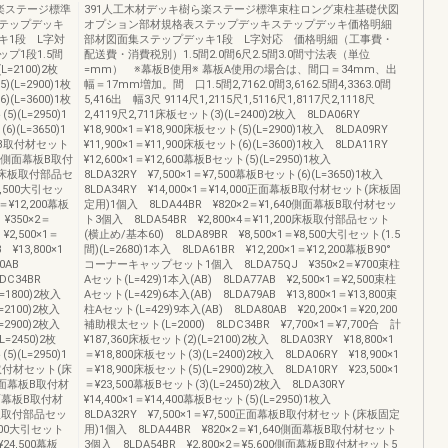
楽ステージ標準
391人工木材デッキ樹ら楽ステージ標準束柱ロング束柱基礎伏図
テップデッキ
オプション部材規格表ステップデッキステップデッキ価格明細
キ1段 L字対
部材図面集ステップデッキ1段 L字対応 価格明細（工事費・
プ1段1.5間
配送費・消費税別）1.5間2.0間6尺2.5間3.0間寸法表（単位
L=2100)2枚
=mm） ※幕板B使用※ 幕板A使用の場合は、間口＝34mm、出
)(L=2900)1枚
幅＝17mm増加。間 口1.5間2,7162.0間3,6162.5間4,3363.0間
)(L=3600)1枚
5,416出 幅3尺 9114尺1,2115尺1,5116尺1,8117尺2,1118尺
)(L=2950)1
2,4119尺2,711床板セット(3)(L=2400)2枚入 8LDA06RY
)(L=3650)1
¥18,900×1＝¥18,900床板セット(5)(L=2900)1枚入 8LDA09RY
幕板B取付材セット
¥11,900×1＝¥11,900床板セット(6)(L=3600)1枚入 8LDA11RY
640側面幕板B取付
¥12,600×1＝¥12,600幕板Bセット(5)(L=2950)1枚入
200床板取付部品セ
8LDA32RY ¥7,500×1＝¥7,500幕板Bセット(6)(L=3650)1枚入
8,500大引セッ
8LDA34RY ¥14,000×1＝¥14,000正面幕板B取付材セット(床板固
1＝¥12,200幕板
定用)1個入 8LDA44BR ¥820×2＝¥1,640側面幕板B取付材セッ
¥350×2＝
ト3個入 8LDA54BR ¥2,800×4＝¥11,200床板取付部品セット
¥2,500×1＝
(横止め/基本60) 8LDA89BR ¥8,500×1＝¥8,500大引セット(1.5
 ¥13,800×1
間)(L=2680)1本入 8LDA61BR ¥12,200×1＝¥12,200幕板B90°
A80AB
コーナーキャップセット1個入 8LDA75QJ ¥350×2＝¥700束柱
8LDC34BR
Aセット(L=429)1本入(AB) 8LDA77AB ¥2,500×1＝¥2,500束柱
(L=1800)2枚入
Aセット(L=429)6本入(AB) 8LDA79AB ¥13,800×1＝¥13,800束
(L=2100)2枚入
柱Aセット(L=429)9本入(AB) 8LDA80AB ¥20,200×1＝¥20,200
(L=2900)2枚入
補助根太セット(L=2000) 8LDC34BR ¥7,700×1＝¥7,700合 計
L=2450)2枚
¥187,360床板セット(2)(L=2100)2枚入 8LDA03RY ¥18,800×1
)(L=2950)1
＝¥18,800床板セット(3)(L=2400)2枚入 8LDA06RY ¥18,900×1
板B取付材セット(床
＝¥18,900床板セット(5)(L=2900)2枚入 8LDA10RY ¥23,500×1
0側面幕板B取付材
＝¥23,500幕板Bセット(3)(L=2450)2枚入 8LDA30RY
0側面幕板B取付材
¥14,400×1＝¥14,400幕板Bセット(5)(L=2950)1枚入
0床板取付部品セッ
8LDA32RY ¥7,500×1＝¥7,500正面幕板B取付材セット(床板固定
,500大引セット
用)1個入 8LDA44BR ¥820×2＝¥1,640側面幕板B取付材セット
¥24,500幕板
3個入 8LDA54BR ¥2,800×2＝¥5,600側面幕板B取付材セット5