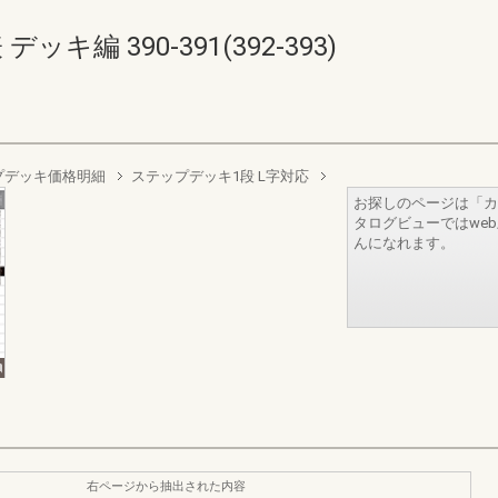
キ編 390-391(392-393)
プデッキ価格明細
ステップデッキ1段 L字対応
お探しのページは「カ
タログビューではwe
んになれます。
右ページから抽出された内容