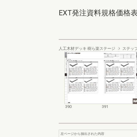
EXT発注資料規格価格表 デッ
人工木材デッキ 樹ら楽ステージ
ステッ
390
391
左ページから抽出された内容