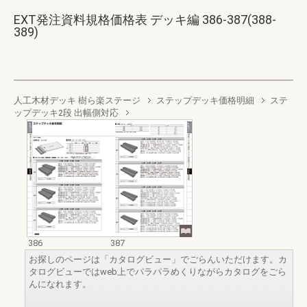
EXT発注資料規格価格表 デッキ編 386-387(388-
389)
人工木材デッキ 樹ら楽ステージ
ステップデッキ価格明細
ステ
ップデッキ2段 出幅側対応
386
387
お探しのページは「カタログビュー」でごらんいただけます。カ
タログビューではweb上でパラパラめくりながらカタログをごら
んになれます。