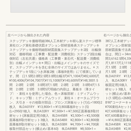
左ページから抽出された内容
右ページから抽出
ステップデッキ価格明細386人工木材デッキ樹ら楽ステージ標準
387人工木材デ
束柱ロング束柱基礎伏図オプション部材規格表ステップデッキ
オプション部材規
ステップデッキ価格明細部材図面集ステップデッキ2段 出幅側
部材図面集寸法表
対応 価格明細（工事費・配送費・消費税別）ステップ2段出幅
合は、間口＝34mm
側対応（左右共通）価格表（工事費・束石代・配送費・消費税
間3,6162.5間4,3
別）出幅メインデッキ※ 間口・出幅はメインデッキのサイズで
尺1,8117尺2,111
す。ステップデッキを含む全体のサイズではありません。※ ス
尺1.5間 2.0間 2
テップデッキ1段につき床板2枚（幕板B使用）にて積算していま
尺1.5間 2.0間 
す。間 口1.5間2.0間2.5間3.0間出幅3尺¥71,1004尺¥82,6005尺
8LDA01RY ¥13,
¥100,4006尺¥104,7007尺¥115,1008尺¥140,6009尺¥148,3001.5
入 8LDA30RY 
間 2.0間 2.5間 3.0間3尺1.5間 2.0間 2.5間 3.0間4尺1.5
板固定用)5個入 8L
間 2.0間 2.5間 3.0間5尺明細の内容は、幕板Ｂ〈薄タイ
材セット3個入 8LD
プ〉・束柱Ａを使用した場合。色＝床板部材：ミディアムウッ
ット(横止め/基本60
ド、キャップ類：ミディアムウッド、束柱Ａ：オータムブラウ
ト(1.5間)(L=268
ン、大引き・その他取付部品：ブロンズ床板セット(1)(L=1800)2
B90°コーナーキャ
枚入 8LDA01RY ¥13,800×1＝¥13,800幕板Bセット(5)
¥700束柱Aセット(L
(L=2950)1枚入 8LDA32RY ¥7,500×1＝¥7,500正面幕板B取付
¥27,600床板セット
材セット(床板固定用)5個入 8LDA45BR ¥2,500×1＝¥2,500側
¥37,600幕板Bセット
面幕板B取付材セット3個入 8LDA54BR ¥2,800×1＝¥2,800側
＝¥14,800正
面幕板B取付材セット5個入 8LDA55BR ¥4,700×1＝¥4,700床
8LDA45BR ¥
板取付部品セット(横止め/基本60) 8LDA89BR ¥8,500×1＝
8LDA54BR ¥2