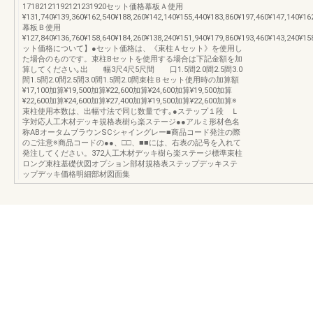
17182121192121231920セット価格幕板Ａ使用
¥131,740¥139,360¥162,540¥188,260¥142,140¥155,440¥183,860¥197,460¥147,140¥16
幕板Ｂ使用
¥127,840¥136,760¥158,640¥184,260¥138,240¥151,940¥179,860¥193,460¥143,240¥
ット価格について】●セット価格は、《束柱Ａセット》を使用し
た場合のものです。束柱Bセットを使用する場合は下記金額を加
算してください｡出 幅3尺4尺5尺間 口1.5間2.0間2.5間3.0
間1.5間2.0間2.5間3.0間1.5間2.0間束柱Ｂセット使用時の加算額
¥17,100加算¥19,500加算¥22,600加算¥24,600加算¥19,500加算
¥22,600加算¥24,600加算¥27,400加算¥19,500加算¥22,600加算※
束柱使用本数は、出幅寸法で同じ数量です｡●ステップ１段 Ｌ
字対応人工木材デッキ規格表樹ら楽ステージ●●アルミ形材色名
称ABオータムブラウンSCシャイングレー■商品コード発注の際
のご注意※商品コードの●●、□□、■■には、右表の記号を入れて
発注してください。372人工木材デッキ樹ら楽ステージ標準束柱
ロング束柱基礎伏図オプション部材規格表ステップデッキステ
ップデッキ価格明細部材図面集