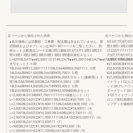
左ページから抽出された内容
右ページから抽出
●表示価格には消費税・工事費・配送費は含まれていません。選
5尺6尺7尺8尺9尺2.
択部材およびオプションは362〜367ページをご覧ください。部
間3.0間1.5間2.0間
材セット入数商品コード出幅/間口価格3尺4尺5尺1.5間2.0間2.5
212222111111111
間3.0間1.5間2.0間2.5間3.0間1.5間2.0間選択束柱Ａセット
尺6尺7尺8尺9尺2.5
L=42918LDA77●●¥2,50011212148LDA78●●¥9,2001168LDA79●●¥13,80011198LDA8
3.0間1.5間2.0間2
大引セット１.５間
¥27,400加算¥19,
18LDA61BR¥12,200111111128LDA64BR¥24,500111２.０間
¥22,600加算¥24,
18LDA62BR¥21,60028LDA65BR¥35,700２.５間
¥24,600加算¥27,
18LDA63BR¥21,80028LDA66BR¥36,000大引セット(連棟用)１.５
¥27,400加算¥
間18LDA67BR¥8,20028LDA70BR¥16,500２.０間
イトウッド□□人
18LDA68BR¥14,80028LDA71BR¥29,400２.５間
ッドQRグレーウ
18LDA69BR¥21,80028LDA72BR¥43,500補助根太セット
ダークウッドQR
L=2,00018LDC34BR¥7,7001111111111床板セット（1）
ドQFライトウッ
L=1,80028LDA01□□¥13,8001138LDA02□□¥20,7001（2）
ロング束柱基礎伏
L=2,10028LDA03□□¥18,800111138LDA04□□¥28,1001（3）
ップデッキ価格明
L=2,40018LDA05□□¥9,80011128LDA06□□¥18,90011（4）
L=2,70018LDA07□□¥10,200128LDA08□□¥19,700111（5）
L=2,90018LDA09□□¥11,9001111128LDA10□□¥23,5001111（6）
L=3,60018LDA11□□¥12,600111（7）
L=90028LDA12□□¥7,30038LDA13□□¥10,600（8）
L=1,20028LDA14□□¥11,70038LDA15□□¥17,000（9）