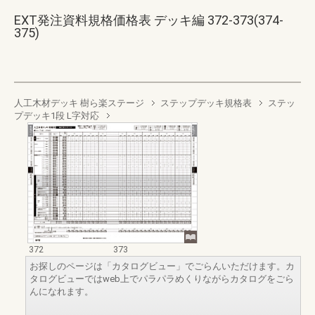
EXT発注資料規格価格表 デッキ編 372-373(374-
375)
人工木材デッキ 樹ら楽ステージ
ステップデッキ規格表
ステッ
プデッキ1段 L字対応
372
373
お探しのページは「カタログビュー」でごらんいただけます。カ
タログビューではweb上でパラパラめくりながらカタログをごら
んになれます。