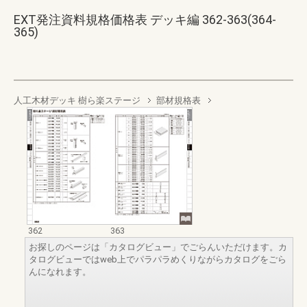
EXT発注資料規格価格表 デッキ編 362-363(364-
365)
人工木材デッキ 樹ら楽ステージ
部材規格表
362
363
お探しのページは「カタログビュー」でごらんいただけます。カ
タログビューではweb上でパラパラめくりながらカタログをごら
んになれます。