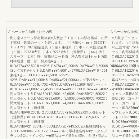
左ページから抽出された内容
右ページから抽出
樹ら楽ステージ部材規格表※入数は「１セット内部材構成」に示
※入数は「１セッ
す部材・数量のセットを表します。（寸法単位=mm）362束柱
します。（寸法単
Ａ（１本）7070固定金具（１個）束柱Ｂ（１本）7070固定金具
46上面寸法1751
（１個）9273.8大引（1本）9273.8大引（連棟用）（1本）大引
セット内部材構成
スリーブ（１本）呼 称商品コード価 格入数寸法1セット内部
(1)8LDA01□□¥13
材構成基 礎 部 材束柱Aセット
9008LDA13□□¥10
8LDA77●●¥2,5001L=4298LDA78●●¥9,20048LDA79●●¥13,80068LDA80●●¥20,2009
幕板Aセット<厚
ロング束柱Aセット8LDA81●●¥4,6001L=8798LDA82●●¥18,4004
(1)8LDA18□□¥16,
束柱Bセット8LDA83●●¥3,5001L=252〜
950(8)8LDA26□□¥
4298LDA84●●¥14,00048LDA85●●¥21,0006ロング束柱Bセット
幕板Bセット<薄
8LDA86●●¥7,1001L=702〜8798LDA87●●¥28,2004筋交いセット
(1)8LDA28□□¥14,
8LDC45●●¥7,0002L=1,4508LDC47●●¥9,70038LDC46●●¥9,4002L=2,2008LDC48●●¥1
950(8)8LDA36□□¥
間大引セット8LDA61BR¥12,2001L=2,6808LDA64BR¥24,50022.0
キャップ幕板A90゜
間大引セット8LDA62BR¥21,6001L=3,5808LDA65BR¥35,70022.5
幕板B90゜コーナー
間大引セット8LDA63BR¥21,8001L=4,3008LDA66BR¥36,00021.5
イントカバーセット
間大引セット（連棟用）
セット8LDA76
8LDA67BR¥8,2001L=2,7008LDA70BR¥16,50022.0間大引セット
ップセット8LDC
（連棟用）8LDA68BR¥14,8001L=3,6008LDA71BR¥29,4002 2.5
ット8LDC37■■
間大引セット（連棟用）
8LDC36■■¥9
8LDA69BR¥21,8001L=4,5008LDA72BR¥43,5002床板補強材セッ
8LDC38■■¥90
ト8LDC30BR¥7,7001L=2,000●●アルミ形材色名称ABオータムブ
8LDC27■■¥1
ラウンSCシャイングレー■商品コード発注の際のご注意※商品コ
品コード発注の際