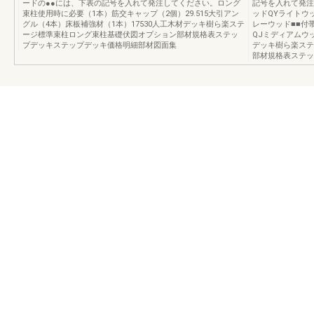
ードの●●には、下表の記号を入れて発注してください。ロング
記号を入れて発注
束柱使用時に必要（1本）筋交キャップ（2個）29.515大引アン
ッドQYライトウ
グル（4本）床板補強材（1本）17530人工木材デッキ樹ら楽ステ
レーウッド■■付
ージ標準束柱ロング束柱基礎伏図オプション部材規格表ステッ
QJミディアムウ
プデッキステップデッキ価格明細部材図面集
デッキ樹ら楽ステ
部材規格表ステッ