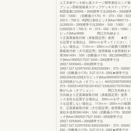
人工木材デッキ樹ら楽ステージ標準束柱ロング束
プション部材規格表ステップデッキステップデッ
材図面集□20045～200(標準寸法200)45～200(標
550〔1000〕（切断最小170）H：373～550〔823
250.5〔700.5〕W[間口束柱ピッチ]Max1800113
法200)55～200(標準寸法200)H：550〔1000〕
□200250.5〔700.5〕H：373～550〔823～10
ピッチ]Max900D 間口方向納まり 
り正面幕板取付材（床板固定用）使用 ★部：
を設置する場合は、200ｍｍを守ってください。
しない場合は、113ｍｍ∼200ｍｍの範囲で調整
幕板取付材（大引固定用）使用幕板Ａ使用束柱Ｂ
用306145H：550（切断最小170）30□200W[間
チ]Max18009217527.5545∼200(標準寸法
200)7.5593045∼200(標準寸法
200)7.527.523975592.830233030H：373∼55050
550（切断最小170）D27.5113∼200(★標準寸法
200)20429□200[大引ピッチ]Max900930973025
法200)根がらみ（オプション）465523307030302
373∼55055145975D2014527.5336205770707065.5
根がらみ（オプション） 間口方向納
方向納まり正面幕板取付材（床板固定用）使用
ンス支柱を設置する場合は、200ｍｍを守ってく
スを設置しない場合は、113ｍｍ∼200ｍｍの範
す。正面幕板取付材（大引固定用）使用幕板Ａ使
束柱Ｂ使用306145H：550（切断最小170）3020
ッチ]Max18009217527.5545∼200(標準寸法
200)7.5593045∼200(標準寸法
200)7.527.523975592.830233030H：373∼55050
550（切断最小170）D27.5113∼200(★標準寸法