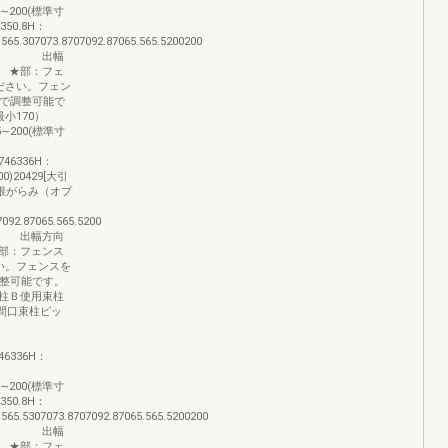
55∼200(標準寸
350.8H：
65.307073.8707092.87065.565.5200200
まり 出幅
 ★部：フェ
ださい。フェン
囲で調整可能で
小170）
45∼200(標準寸
.746336H：
0)20429[大引
00)根がらみ（オプ
092.87065.565.5200
 出幅方向
部：フェンス
い。フェンスを
調整可能です。
柱Ｂ使用束柱
W[間口束柱ピッ
546336H：
55∼200(標準寸
350.8H：
65.5307073.8707092.87065.565.5200200
まり 出幅
 ★部：フェ