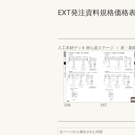
EXT発注資料規格価格表 デッ
人工木材デッキ 樹ら楽ステージ
床・基
356
357
左ページから抽出された内容