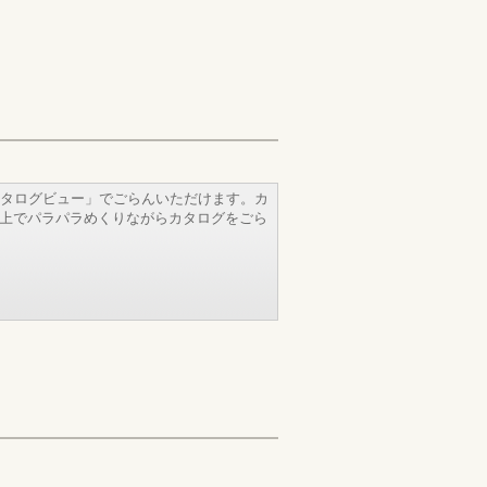
タログビュー」でごらんいただけます。カ
b上でパラパラめくりながらカタログをごら