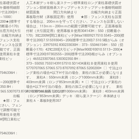
柱基礎伏図オ
人工木材デッキ樹ら楽ステージ標準束柱ロング束柱基礎伏図オ
キ価格明細部
プション部材規格表ステップデッキステップデッキ価格明細部
準寸法200)H：
材図面集 間口方向納まり 出幅方向納まり正面
～1000〕
幕板取付材（床板固定用）使用 ★部：フェンス支柱を設置
～200★(標準寸
する場合は、200ｍｍを守ってください。フェンスを設置しない
（切断最小170）
場合は、113ｍｍ∼200ｍｍの範囲で調整可能です。正面幕板取
00〕出窓方向[大引
付材（大引固定用）使用幕板Ｂ使用304143H：550（切断最小
出幅方向納ま
170）30□200W[間口束柱ピッチ]Max18009217510.5545∼200(標
フェンス支柱
準寸法200)7.515593045∼200(標準寸法200)7.510.5根がらみ（オ
フェンスを設置
プション）23975592.830233030H：373∼55046154H：550（切
可能です。正面
断最小170）429□200[大引ピッチ]Max900D93010.5113∼200(★
使用束柱Ｂ使
標準寸法200)97302555∼200(標準寸法200)根がらみ（オプショ
口束柱ピッ
ン）465523307065.530302350.8H：
373∼55050.75551439157510.5D1434束柱Ｂ使用束柱Ｂ使用
5770707065.57065.573.8707092.87065.5200200※〔〕寸法はロ
.7546336H：
ング束柱の場合※以下H寸法の場合、束柱の加工が必要になりま
す。 束柱A：550mm未満（ロング1000mm未満） 束柱B：
55∼200(標準寸
403mm未満（ロング853mm未満）※〔〕寸法はロング束柱の
350.8H：
場合※以下H寸法の場合、束柱の加工が必要になります。 束柱
65.5307073.8707092.87065.565.5200200
A：550mm未満（ロング1000mm未満） 束柱B：403mm未満
まり 出幅
（ロング853mm未満）デッキ〈樹ら楽ステージ〉本体納まり
 ★部：フェ
束柱Ａ・幕板B使用357
ださい。フェン
囲で調整可能で
用束柱Ｂ使用
0W[間口束柱ピ
.7546336H：