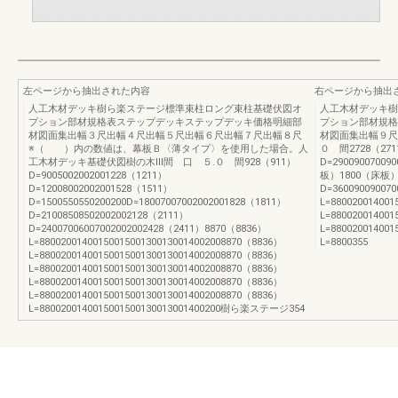
左ページから抽出された内容
右ページから抽出
人工木材デッキ樹ら楽ステージ標準束柱ロング束柱基礎伏図オ
人工木材デッキ樹
プション部材規格表ステップデッキステップデッキ価格明細部
プション部材規格
材図面集出幅３尺出幅４尺出幅５尺出幅６尺出幅７尺出幅８尺
材図面集出幅９尺
※（ ）内の数値は、幕板Ｂ〈薄タイプ〉を使用した場合。人
０ 間2728（2711
工木材デッキ基礎伏図樹の木Ⅲ間 口 ５.０ 間928（911）
D=29009007009
D=9005002002001228（1211）
板）1800（床板）
D=12008002002001528（1511）
D=360090090070
D=1500550550200200D=18007007002002001828（1811）
L=880020014001
D=21008508502002002128（2111）
L=880020014001
D=24007006007002002002428（2411）8870（8836）
L=880020014001
L=88002001400150015001300130014002008870（8836）
L=8800355
L=88002001400150015001300130014002008870（8836）
L=88002001400150015001300130014002008870（8836）
L=88002001400150015001300130014002008870（8836）
L=88002001400150015001300130014002008870（8836）
L=8800200140015001500130013001400200樹ら楽ステージ354