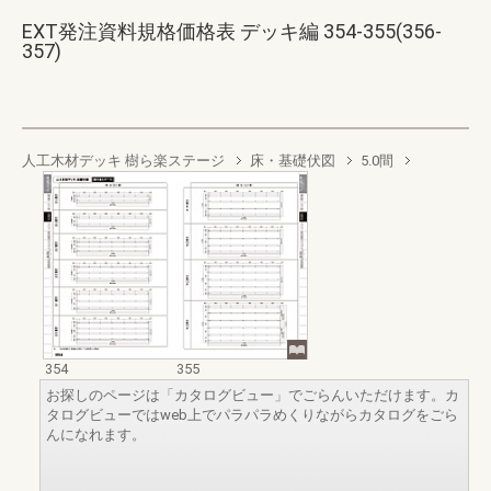
EXT発注資料規格価格表 デッキ編 354-355(356-
357)
人工木材デッキ 樹ら楽ステージ
床・基礎伏図
5.0間
354
355
お探しのページは「カタログビュー」でごらんいただけます。カ
タログビューではweb上でパラパラめくりながらカタログをごら
んになれます。