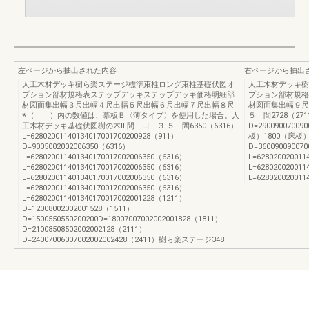
左ページから抽出された内容
右ページから抽出
人工木材デッキ樹ら楽ステージ標準束柱ロング束柱基礎伏図オ
人工木材デッキ樹
プション部材規格表ステップデッキステップデッキ価格明細部
プション部材規格
材図面集出幅３尺出幅４尺出幅５尺出幅６尺出幅７尺出幅８尺
材図面集出幅９尺
※（ ）内の数値は、幕板Ｂ〈薄タイプ〉を使用した場合。人
５ 間2728（2711
工木材デッキ基礎伏図樹の木Ⅲ間 口 ３.５ 間6350（6316）
D=29009007009
L=62802001140134017001700200928（911）
板）1800（床板）
D=9005002002006350（6316）
D=360090090070
L=628020011401340170017002006350（6316）
L=628020020011
L=628020011401340170017002006350（6316）
L=628020020011
L=628020011401340170017002006350（6316）
L=628020020011
L=628020011401340170017002006350（6316）
L=628020011401340170017002001228（1211）
D=12008002002001528（1511）
D=1500550550200200D=18007007002002001828（1811）
D=21008508502002002128（2111）
D=24007006007002002002428（2411）樹ら楽ステージ348