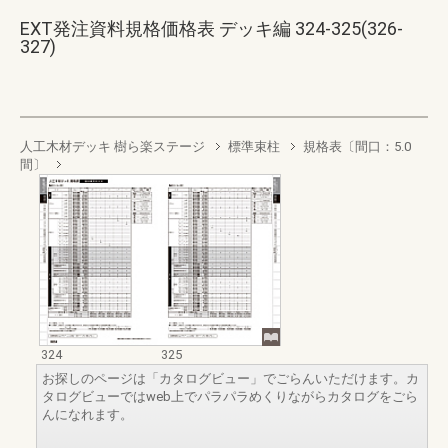
EXT発注資料規格価格表 デッキ編 324-325(326-
327)
人工木材デッキ 樹ら楽ステージ
標準束柱
規格表〔間口：5.0
間〕
324
325
お探しのページは「カタログビュー」でごらんいただけます。カ
タログビューではweb上でパラパラめくりながらカタログをごら
んになれます。