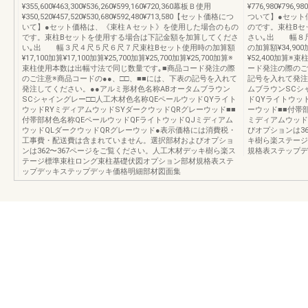
¥355,600¥463,300¥536,260¥599,160¥720,360幕板Ｂ使用
¥776,980¥796,9
¥350,520¥457,520¥530,680¥592,480¥713,580【セット価格につ
ついて】●セット
いて】●セット価格は、《束柱Ａセット》を使用した場合のもの
のです。束柱Bセ
です。束柱Bセットを使用する場合は下記金額を加算してくださ
さい｡出 幅８
い｡出 幅３尺４尺５尺６尺７尺束柱Bセット使用時の加算額
の加算額¥34,900加
¥17,100加算¥17,100加算¥25,700加算¥25,700加算¥25,700加算※
¥52,400加算
束柱使用本数は出幅寸法で同じ数量です｡■商品コード発注の際
ード発注の際のご
のご注意※商品コードの●●、□□、■■には、下表の記号を入れて
記号を入れて発注
発注してください。●●アルミ形材色名称ABオータムブラウン
ムブラウンSCシ
SCシャイングレー□□人工木材色名称QEペールウッドQYライト
ドQYライトウッ
ウッドRYミディアムウッドSYダークウッドQRグレーウッド■■
ーウッド■■付帯
付帯部材色名称QEペールウッドQFライトウッドQJミディアム
ミディアムウッド
ウッドQLダークウッドQRグレーウッド●表示価格には消費税・
びオプションは3
工事費・配送費は含まれていません。選択部材およびオプショ
キ樹ら楽ステージ
ンは362〜367ページをご覧ください。人工木材デッキ樹ら楽ス
規格表ステップデ
テージ標準束柱ロング束柱基礎伏図オプション部材規格表ステ
ップデッキステップデッキ価格明細部材図面集