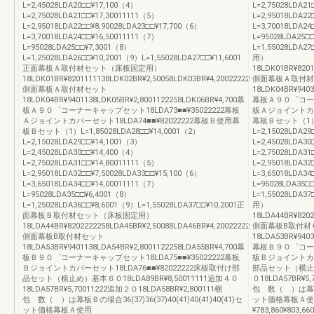
L=2,45028LDA20□□¥17,100（4）
L=2,75028LDA21
L=2,75028LDA21□□¥17,30011111（5）
L=2,95018LDA22
L=2,95018LDA22□□¥8,90028LDA23□□¥17,700（6）
L=3,70018LDA24
L=3,70018LDA24□□¥16,50011111（7）
L=95028LDA25□
L=95028LDA25□□¥7,3001（8）
L=1,55028LD
L=1,25028LDA26□□¥10,2001（9）L=1,55028LDA27□□¥11,6001
用）
正面幕板Ａ取付材セット（床板固定用）
18LDK01BR¥8201
18LDK01BR¥8201111138LDK02BR¥2,50058LDK03BR¥4,20022222
側面幕板Ａ取付材
側面幕板Ａ取付材セット
18LDK04BR¥9403
18LDK04BR¥9401138LDK05BR¥2,8001122258LDK06BR¥4,700幕
幕板Ａ９０゜コーナー
板Ａ９０゜コーナーキャップセット18LDA73■■¥35022222幕板
板Ａジョイントカバー
Ａジョイントカバーセット18LDA74■■¥82022222幕板Ｂ使用幕
幕板Ｂセット（1）L=1
板Ｂセット（1）L=1,85028LDA28□□¥14,0001（2）
L=2,15028LDA2
L=2,15028LDA29□□¥14,1001（3）
L=2,45028LDA3
L=2,45028LDA30□□¥14,400（4）
L=2,75028LDA31
L=2,75028LDA31□□¥14,80011111（5）
L=2,95018LDA32
L=2,95018LDA32□□¥7,50028LDA33□□¥15,100（6）
L=3,65018LDA34
L=3,65018LDA34□□¥14,00011111（7）
L=95028LDA35□
L=95028LDA35□□¥6,4001（8）
L=1,55028LD
L=1,25028LDA36□□¥8,6001（9）L=1,55028LDA37□□¥10,2001正
用）
面幕板Ｂ取付材セット（床板固定用）
18LDA44BR¥8202
18LDA44BR¥8202222258LDA45BR¥2,50088LDA46BR¥4,20022222
側面幕板B取付材
側面幕板B取付材セット
18LDA53BR¥9403
18LDA53BR¥9401138LDA54BR¥2,8001122258LDA55BR¥4,700幕
幕板Ｂ９０゜コーナー
板Ｂ９０゜コーナーキャップセット18LDA75■■¥35022222幕板
板Ｂジョイントカバー
Ｂジョイントカバーセット18LDA76■■¥82022222床板取付け部
部品セット（横止め）
品セット（横止め）基本６０18LDA89BR¥8,50011111追加４０
０18LDA57BR¥5
18LDA57BR¥5,70011222追加２０18LDA58BR¥2,800111梱
包 数（ ）は幕板Ｂの場
包 数（ ）は幕板Ｂの場合36(37)36(37)40(41)40(41)40(41)セ
ット価格幕板Ａ使
ット価格幕板Ａ使用
¥783,860¥803,6