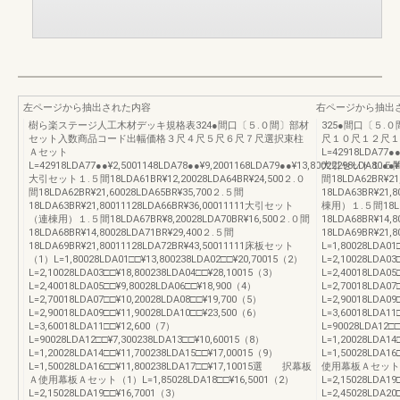
左ページから抽出された内容
右ページから抽出
樹ら楽ステージ人工木材デッキ規格表324●間口〔５.０間〕部材
325●間口〔５
セット入数商品コード出幅価格３尺４尺５尺６尺７尺選択束柱
尺１０尺１２尺１
Ａセット
L=42918LDA77●●
L=42918LDA77●●¥2,5001148LDA78●●¥9,2001168LDA79●●¥13,80022298LDA80●●¥
大引セット１.５間18L
大引セット１.５間18LDA61BR¥12,20028LDA64BR¥24,500２.０
間18LDA62BR¥21
間18LDA62BR¥21,60028LDA65BR¥35,700２.５間
18LDA63BR¥21
18LDA63BR¥21,80011128LDA66BR¥36,00011111大引セット
棟用）１.５間18LDA
（連棟用）１.５間18LDA67BR¥8,20028LDA70BR¥16,500２.０間
18LDA68BR¥14,
18LDA68BR¥14,80028LDA71BR¥29,400２.５間
18LDA69BR¥21
18LDA69BR¥21,80011128LDA72BR¥43,50011111床板セット
L=1,80028LDA01
（1）L=1,80028LDA01□□¥13,800238LDA02□□¥20,70015（2）
L=2,10028LDA03
L=2,10028LDA03□□¥18,800238LDA04□□¥28,10015（3）
L=2,40018LDA05
L=2,40018LDA05□□¥9,80028LDA06□□¥18,900（4）
L=2,70018LDA07
L=2,70018LDA07□□¥10,20028LDA08□□¥19,700（5）
L=2,90018LDA09
L=2,90018LDA09□□¥11,90028LDA10□□¥23,500（6）
L=3,60018LDA11
L=3,60018LDA11□□¥12,600（7）
L=90028LDA12□
L=90028LDA12□□¥7,300238LDA13□□¥10,60015（8）
L=1,20028LDA14
L=1,20028LDA14□□¥11,700238LDA15□□¥17,00015（9）
L=1,50028LDA
L=1,50028LDA16□□¥11,800238LDA17□□¥17,10015選 択幕板
使用幕板Ａセット（1）
Ａ使用幕板Ａセット（1）L=1,85028LDA18□□¥16,5001（2）
L=2,15028LDA1
L=2,15028LDA19□□¥16,7001（3）
L=2,45028LDA2