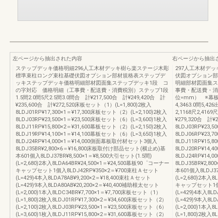
左ページから抽出された内容
右ページから抽出
ステップデッキ価格明細296人工木材デッキ樹ら楽ステージ木彫
297人工木材デ
標準束柱ロング束柱基礎伏図オプション部材規格表ステップデ
伏図オプション部
ッキステップデッキ価格明細部材図面集ステップデッキ1段 コ
明細部材図面集ス
の字対応 価格明細（工事費・配送費・消費税別）ステップ1段
事費・配送費・消費税
1.5間2.0間5尺2.5間3.0間合 計¥217,500合 計¥249,420合 計
位=mm） ※幕板使用
¥235,600合 計¥272,520床板セット（1）(L=1,800)2枚入
4,3463.0間5,42
8LDJ01RP¥17,300×1＝¥17,300床板セット（2）(L=2,100)2枚入
2,1168尺2,416
8LDJ03RP¥23,500×1＝¥23,500床板セット（6）(L=3,600)1枚入
¥279,320合 計¥
8LDJ11RP¥15,800×2＝¥31,600幕板セット（2）(L=2,150)2枚入
8LDJ03RP¥23,
8LDJ19RP¥14,100×1＝¥14,100幕板セット（6）(L=3,650)1枚入
8LDJ06RP¥23,
8LDJ24RP¥14,000×1＝¥14,000側面幕板取付材セット3個入
8LDJ11RP¥15,
8LDJ35BR¥2,800×6＝¥16,800床板取付け部品セット(横止め)基
8LDJ20RP¥14,
本601個入8LDJ37BR¥8,500×1＝¥8,500大引セット(1.5間)
8LDJ24RP¥14
(L=2,680)2本入8LDA64BR¥24,500×1＝¥24,500幕板90゜コーナー
8LDJ35BR¥2,
キャップセット1個入8LDJ42RP¥350×2＝¥700束柱Ａセット
本601個入8LDJ37
(L=429)4本入8LDA78AB¥9,200×2＝¥18,400束柱Ａセット
(L=2,680)2本入
(L=429)9本入8LDA80AB¥20,200×2＝¥40,400補助根太セット
キャップセット1個入
(L=2,000)1本入8LDC34BR¥7,700×1＝¥7,700床板セット（1）
(L=429)4本入8L
(L=1,800)2枚入8LDJ01RP¥17,300×2＝¥34,600床板セット（2）
(L=429)9本入8L
(L=2,100)2枚入8LDJ03RP¥23,500×1＝¥23,500床板セット（6）
(L=2,000)1本入
(L=3,600)1枚入8LDJ11RP¥15,800×2＝¥31,600幕板セット（2）
(L=1,800)2枚入