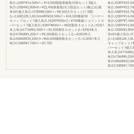
8LDJ24RP¥14,000×1＝¥14,000側面幕板取付材セット3個入
8LDJ03RP¥23,
8LDJ35BR¥2,800×8＝¥22,400床板取付け部品セット(横止め)基
8LDJ06RP¥23,
本601個入8LDJ37BR¥8,500×1＝¥8,500大引セット(1.5間)
8LDJ08RP¥24,
(L=2,680)2本入8LDA64BR¥24,500×1＝¥24,500幕板90゜コーナー
8LDJ20RP¥14,
キャップセット1個入8LDJ42RP¥350×2＝¥700幕板ジョイントカ
8LDJ22RP¥7,5
バーセット1個入8LDJ43RP¥820×1＝¥820束柱Ａセット(L=429)1
8LDJ24RP¥14
本入8LDA77AB¥2,500×1＝¥2,500束柱Ａセット(L=429)4本入
8LDJ35BR¥2,
8LDA78AB¥9,200×1＝¥9,200束柱Ａセット(L=429)9本入
本601個入8LDJ37
8LDA80AB¥20,200×3＝¥60,600補助根太セット(L=2,000)1本入
(L=2,680)2本入
8LDC34BR¥7,700×1＝¥7,700
キャップセット1個入
バーセット1個入8LD
本入8LDA77AB¥2
8LDA78AB¥9,2
8LDA80AB¥20,
8LDC34BR¥7,700