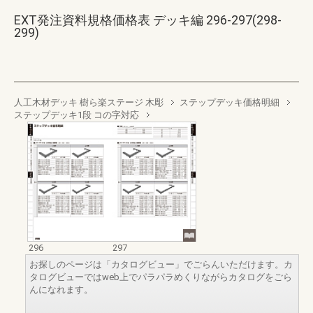
EXT発注資料規格価格表 デッキ編 296-297(298-
299)
人工木材デッキ 樹ら楽ステージ 木彫
ステップデッキ価格明細
ステップデッキ1段 コの字対応
296
297
お探しのページは「カタログビュー」でごらんいただけます。カ
タログビューではweb上でパラパラめくりながらカタログをごら
んになれます。