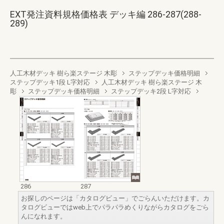
EXT発注資料規格価格表 デッキ編 286-287(288-
289)
人工木材デッキ 樹ら楽ステージ 木彫
ステップデッキ価格明細
ステップデッキ1段 L字対応
人工木材デッキ 樹ら楽ステージ 木
彫
ステップデッキ価格明細
ステップデッキ2段 L字対応
286
287
お探しのページは「カタログビュー」でごらんいただけます。カ
タログビューではweb上でパラパラめくりながらカタログをごら
んになれます。