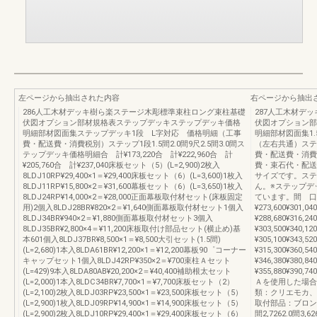
左ページから抽出された内容
右ページから抽出
286人工木材デッキ樹ら楽ステージ木彫標準束柱ロング束柱基礎
287人工木材デ
伏図オプション部材規格表ステップデッキステップデッキ価格
伏図オプション部
明細部材図面集ステップデッキ1段 L字対応 価格明細（工事
明細部材図面集1.5
費・配送費・消費税別）ステップ1段1.5間2.0間9尺2.5間3.0間ス
（左右共通）ステ
テップデッキ価格明細合 計¥173,220合 計¥222,960合 計
費・配送費・消費
¥205,760合 計¥237,040床板セット（5）(L=2,900)2枚入
費・束石代・配送
8LDJ10RP¥29,400×1＝¥29,400床板セット（6）(L=3,600)1枚入
サイズです。ステ
8LDJ11RP¥15,800×2＝¥31,600幕板セット（6）(L=3,650)1枚入
ん。※ステップデ
8LDJ24RP¥14,000×2＝¥28,000正面幕板取付材セット(床板固定
ています。間 口1.
用)2個入8LDJ28BR¥820×2＝¥1,640側面幕板取付材セット1個入
¥273,600¥301,04
8LDJ34BR¥940×2＝¥1,880側面幕板取付材セット3個入
¥288,680¥316,24
8LDJ35BR¥2,800×4＝¥11,200床板取付け部品セット(横止め)基
¥303,500¥340,12
本601個入8LDJ37BR¥8,500×1＝¥8,500大引セット(1.5間)
¥305,100¥343,52
(L=2,680)1本入8LDA61BR¥12,200×1＝¥12,200幕板90゜コーナー
¥315,300¥360,54
キャップセット1個入8LDJ42RP¥350×2＝¥700束柱Ａセット
¥346,380¥380,84
(L=429)9本入8LDA80AB¥20,200×2＝¥40,400補助根太セット
¥355,880¥390
(L=2,000)1本入8LDC34BR¥7,700×1＝¥7,700床板セット（2）
Ａを使用した場合
(L=2,100)2枚入8LDJ03RP¥23,500×1＝¥23,500床板セット（5）
類：クリエモカ、
(L=2,900)1枚入8LDJ09RP¥14,900×1＝¥14,900床板セット（5）
取付部品：ブロン
(L=2,900)2枚入8LDJ10RP¥29,400×1＝¥29,400床板セット（6）
間2,7262.0間3,6