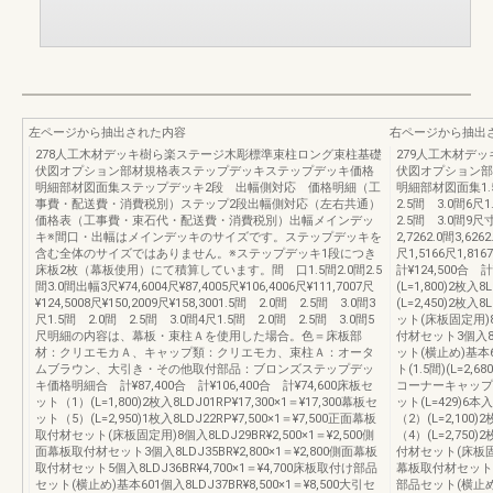
左ページから抽出された内容
右ページから抽出
278人工木材デッキ樹ら楽ステージ木彫標準束柱ロング束柱基礎
279人工木材デ
伏図オプション部材規格表ステップデッキステップデッキ価格
伏図オプション部
明細部材図面集ステップデッキ2段 出幅側対応 価格明細（工
明細部材図面集1.5
事費・配送費・消費税別）ステップ2段出幅側対応（左右共通）
2.5間 3.0間6尺
価格表（工事費・束石代・配送費・消費税別）出幅メインデッ
2.5間 3.0間
キ※間口・出幅はメインデッキのサイズです。ステップデッキを
2,7262.0間3,62
含む全体のサイズではありません。※ステップデッキ1段につき
尺1,5166尺1,81
床板2枚（幕板使用）にて積算しています。間 口1.5間2.0間2.5
計¥124,500合 
間3.0間出幅3尺¥74,6004尺¥87,4005尺¥106,4006尺¥111,7007尺
(L=1,800)2枚入
¥124,5008尺¥150,2009尺¥158,3001.5間 2.0間 2.5間 3.0間3
(L=2,450)2枚入
尺1.5間 2.0間 2.5間 3.0間4尺1.5間 2.0間 2.5間 3.0間5
ット(床板固定用)8個
尺明細の内容は、幕板・束柱Ａを使用した場合。色＝床板部
付材セット3個入8LD
材：クリエモカＡ、キャップ類：クリエモカ、束柱Ａ：オータ
ット(横止め)基本60
ムブラウン、大引き・その他取付部品：ブロンズステップデッ
ト(1.5間)(L=2,6
キ価格明細合 計¥87,400合 計¥106,400合 計¥74,600床板セ
コーナーキャップセッ
ット（1）(L=1,800)2枚入8LDJ01RP¥17,300×1＝¥17,300幕板セ
ット(L=429)6本入
ット（5）(L=2,950)1枚入8LDJ22RP¥7,500×1＝¥7,500正面幕板
（2）(L=2,100)
取付材セット(床板固定用)8個入8LDJ29BR¥2,500×1＝¥2,500側
（4）(L=2,750)
面幕板取付材セット3個入8LDJ35BR¥2,800×1＝¥2,800側面幕板
付材セット(床板固定用
取付材セット5個入8LDJ36BR¥4,700×1＝¥4,700床板取付け部品
幕板取付材セット3個入
セット(横止め)基本601個入8LDJ37BR¥8,500×1＝¥8,500大引セ
部品セット(横止め)基