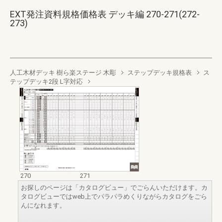
EXT発注資料規格価格表 デッキ編 270-271(272-
273)
人工木材デッキ 樹ら楽ステージ 木彫
ステップデッキ規格表
ス
テップデッキ2段 L字対応
270
271
お探しのページは「カタログビュー」でごらんいただけます。カ
タログビューではweb上でパラパラめくりながらカタログをごら
んになれます。