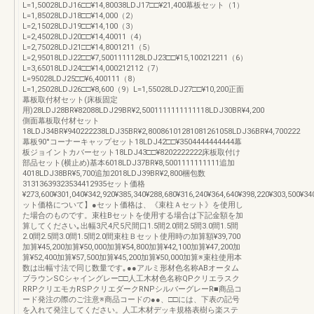
L=1,50028LDJ16□□¥14,80038LDJ17□□¥21,400幕板セット（1）
L=1,85028LDJ18□□¥14,000（2）
L=2,15028LDJ19□□¥14,100（3）
L=2,45028LDJ20□□¥14,40011（4）
L=2,75028LDJ21□□¥14,8001211（5）
L=2,95018LDJ22□□¥7,5001111128LDJ23□□¥15,100212211（6）
L=3,65018LDJ24□□¥14,000212112（7）
L=95028LDJ25□□¥6,400111（8）
L=1,25028LDJ26□□¥8,600（9）L=1,55028LDJ27□□¥10,200正面
幕板取付材セット(床板固定
用)28LDJ28BR¥82088LDJ29BR¥2,5001111111111118LDJ30BR¥4,200
側面幕板取付材セット
18LDJ34BR¥940222238LDJ35BR¥2,80086101281081261058LDJ36BR¥4,700222
幕板90°コーナーキャップセット18LDJ42□□¥3504444444444幕
板ジョイントカバーセット18LDJ43□□¥8202222222床板取付け
部品セット(横止め)基本6018LDJ37BR¥8,5001111111111追加
4018LDJ38BR¥5,700追加2018LDJ39BR¥2,800梱包数
31313639323534412935セット価格
¥273,600¥301,040¥342,920¥385,340¥288,680¥316,240¥364,640¥398,220¥303,500¥
ット価格について】●セット価格は、《束柱Ａセット》を使用し
た場合のものです。束柱Bセットを使用する場合は下記金額を加
算してください｡出幅3尺4尺5尺間口1.5間2.0間2.5間3.0間1.5間
2.0間2.5間3.0間1.5間2.0間束柱Ｂセット使用時の加算額¥39,700
加算¥45,200加算¥50,000加算¥54,800加算¥42,100加算¥47,200加
算¥52,400加算¥57,500加算¥45,200加算¥50,000加算※束柱使用本
数は出幅寸法で同じ数量です｡●●アルミ形材色名称ABオータム
ブラウンSCシャイングレー□□人工木材色名称QPクリエラスク
RRPクリエモカRSPクリエダークRNPシルバーグレーR■商品コ
ード発注の際のご注意※商品コードの●●、□□には、下表の記号
を入れて発注してください。人工木材デッキ規格表樹ら楽ステ