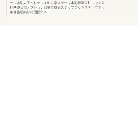
ージ木彫人工木材デッキ樹ら楽ステージ木彫標準束柱ロング束
柱基礎伏図オプション部材規格表ステップデッキステップデッ
キ価格明細部材図面集270