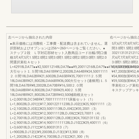
左ページから抽出された内容
右ページから抽出
●表示価格には消費税・工事費・配送費は含まれていません。選
5尺6尺7尺8尺9尺2.
択部材およびオプションは256〜260ページをご覧ください。●
間3.0間1.5間2.0間
ステップ２段 Ｌ字対応部材セット入数商品コード出幅/間口価
332113131212112
格3尺4尺5尺1.5間2.0間2.5間3.0間1.5間2.0間2.5間3.0間1.5間2.0
尺6尺7尺8尺9尺2.5
間選択束柱Ａセット
3.0間1.5間2.0間2
L=42918LDA77●●¥2,500112148LDA78●●¥9,200112168LDA79●●¥13,8001198LDA80
¥59,500加算¥45,
大引セット１.５間18LDA61BR¥12,20028LDA64BR¥24,50011111
¥47,200加算¥52,
２.０間18LDA62BR¥21,60028LDA65BR¥35,70011111２.５間
¥54,800加算¥59,
18LDA63BR¥21,80028LDA66BR¥36,000大引セット(連棟用)１.５
¥59,500加算¥
間18LDA67BR¥8,20028LDA70BR¥16,500２.０間
準束柱ロング束柱
18LDA68BR¥14,80028LDA71BR¥29,400２.５間
キステップデッキ
18LDA69BR¥21,80028LDA72BR¥43,500補助根太セット
L=2,00018LDC34BR¥7,7001111111111床板セット（1）
L=1,80028LDJ01□□¥17,300122111238LDJ02□□¥25,90011111（2）
L=2,10028LDJ03□□¥23,50011138LDJ04□□¥35,2001（3）
L=2,40018LDJ05□□¥12,300111128LDJ06□□¥23,70011（4）
L=2,70018LDJ07□□¥12,8001128LDJ08□□¥24,7002131132（5）
L=2,90018LDJ09□□¥14,900111111128LDJ10□□¥29,400111（6）
L=3,60018LDJ11□□¥15,80031313（7）
L=90028LDJ12□□¥9,20038LDJ13□□¥13,300（8）
L=1,20028LDJ14□□¥14,70038LDJ15□□¥21,300（9）