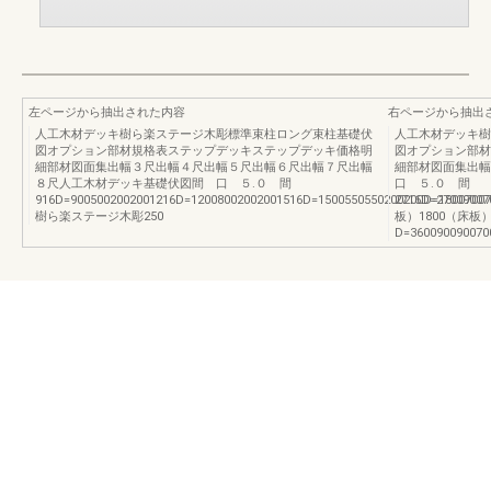
左ページから抽出された内容
右ページから抽出
人工木材デッキ樹ら楽ステージ木彫標準束柱ロング束柱基礎伏
人工木材デッキ樹
図オプション部材規格表ステップデッキステップデッキ価格明
図オプション部材
細部材図面集出幅３尺出幅４尺出幅５尺出幅６尺出幅７尺出幅
細部材図面集出
８尺人工木材デッキ基礎伏図間 口 ５.０ 間
口 ５.０ 間
916D=9005002002001216D=12008002002001516D=1500550550200200D=18007007
2716D=27009007
樹ら楽ステージ木彫250
板）1800（床板）
D=360090090070