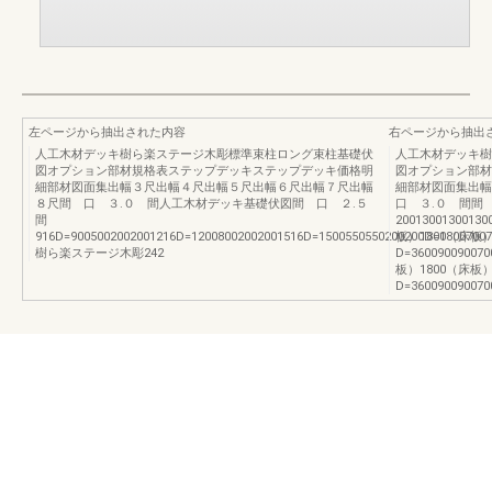
左ページから抽出された内容
右ページから抽出
人工木材デッキ樹ら楽ステージ木彫標準束柱ロング束柱基礎伏
人工木材デッキ樹
図オプション部材規格表ステップデッキステップデッキ価格明
図オプション部材
細部材図面集出幅３尺出幅４尺出幅５尺出幅６尺出幅７尺出幅
細部材図面集出
８尺間 口 ３.０ 間人工木材デッキ基礎伏図間 口 ２.５
口 ３.０ 間間
間
20013001300130
916D=9005002002001216D=12008002002001516D=1500550550200200D=18007007
板）1800（床板）
樹ら楽ステージ木彫242
D=360090090070
板）1800（床板）
D=360090090070