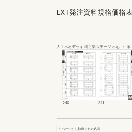
EXT発注資料規格価格表 デッ
人工木材デッキ 樹ら楽ステージ 木彫
床
240
241
左ページから抽出された内容