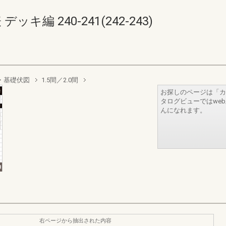
キ編 240-241(242-243)
・基礎伏図
1.5間／2.0間
お探しのページは「カ
タログビューではwe
んになれます。
右ページから抽出された内容