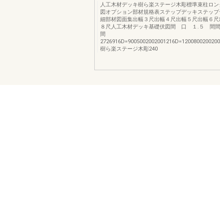
人工木材デッキ樹ら楽ステージ木彫標準束柱ロン
図オプション部材規格表ステップデッキステップ
細部材図面集出幅３尺出幅４尺出幅５尺出幅６尺
８尺人工木材デッキ基礎伏図間 口 １.５ 間
間
2726916D=9005002002001216D=1200800200200
樹ら楽ステージ木彫240