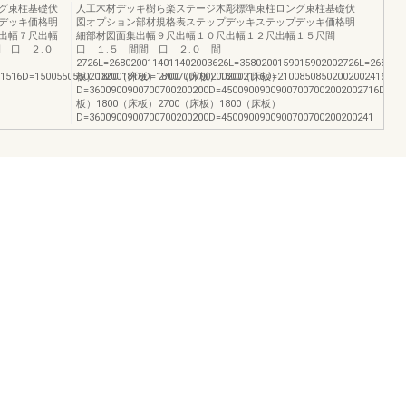
グ束柱基礎伏
人工木材デッキ樹ら楽ステージ木彫標準束柱ロング束柱基礎伏
デッキ価格明
図オプション部材規格表ステップデッキステップデッキ価格明
出幅７尺出幅
細部材図面集出幅９尺出幅１０尺出幅１２尺出幅１５尺間
間 口 ２.０
口 １.５ 間間 口 ２.０ 間
2726L=2680200114011402003626L=3580200159015902002726L=268020
1516D=15005505502002001816D=18007007002002002116D=21008508502002002416D=24
板）1800（床板）2700（床板）1800（床板）
D=3600900900700700200200D=45009009009007007002002002716D=27
板）1800（床板）2700（床板）1800（床板）
D=3600900900700700200200D=4500900900900700700200200241