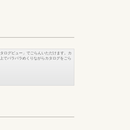
タログビュー」でごらんいただけます。カ
b上でパラパラめくりながらカタログをごら