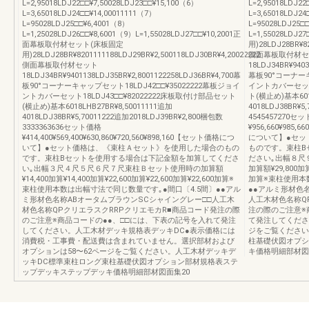
L=2,95018LDJ22□□¥7,50028LDJ23□□¥15,100（6）
L=2,95018LDJ22
L=3,65018LDJ24□□¥14,00011111（7）
L=3,65018LDJ24
L=95028LDJ25□□¥6,4001（8）
L=95028LDJ25□
L=1,25028LDJ26□□¥8,6001（9）L=1,55028LDJ27□□¥10,2001正
L=1,55028LD
面幕板取付材セット(床板固定
用)28LDJ28BR¥82
用)28LDJ28BR¥8201111188LDJ29BR¥2,500118LDJ30BR¥4,20022222
側面幕板取付材セ
側面幕板取付材セット
18LDJ34BR¥9403
18LDJ34BR¥9401138LDJ35BR¥2,8001122258LDJ36BR¥4,700幕
幕板90°コーナーキ
板90°コーナーキャップセット18LDJ42□□¥35022222幕板ジョイ
イントカバーセット1
ントカバーセット18LDJ43□□¥82022222床板取付け部品セット
ト(横止め)基本6018
(横止め)基本6018LHB27BR¥8,50011111追加
4018LDJ38BR¥5
4018LDJ38BR¥5,70011222追加2018LDJ39BR¥2,800梱包数
4545457270セ
3333363636セット価格
¥956,660¥985,6
¥414,400¥569,400¥630,860¥720,560¥898,160【セット価格につ
について】●セッ
いて】●セット価格は、《束柱Ａセット》を使用した場合のもの
ものです。束柱B
です。束柱Bセットを使用する場合は下記金額を加算してくださ
ださい｡出幅８尺
い｡出幅３尺４尺５尺６尺７尺束柱Ｂセット使用時の加算額
加算額¥29,800加算¥
¥14,400加算¥14,400加算¥22,600加算¥22,600加算¥22,600加算※
加算※束柱使用本
束柱使用本数は出幅寸法で同じ数量です｡●間口〔4.5間〕●●アル
●●アルミ形材色
ミ形材色名称ABオータムブラウンSCシャイングレー□□人工木
人工木材色名称Q
材色名称QPクリエラスクRRPクリエモカR■商品コード発注の際
注の際のご注意※
のご注意※商品コードの●●、□□には、下表の記号を入れて発注
て発注してくださ
してください。人工木材デッキ規格表デッキDC●表示価格には
ジをご覧ください
消費税・工事費・配送費は含まれていません。選択部材および
柱基礎伏図オプシ
オプションは58〜62ページをご覧ください。人工木材デッキデ
キ価格明細部材図
ッキDC標準束柱ロング束柱基礎伏図オプション部材規格表ステ
ップデッキステップデッキ価格明細部材図面集20