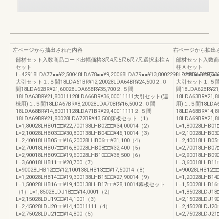
左ページから抽出された内容
右ページから抽出
部材セット入数商品コード出幅価格3尺4尺5尺6尺7尺選択束柱Ａ
部材セット入数商品
セット
柱Ａセット
L=42918LDA77●●¥2,50048LDA78●●¥9,20068LDA79●●¥13,8002298LDA80●●¥20,20
L=42918LDA77●●
大引セット１.５間18LDA61BR¥12,20028LDA64BR¥24,500２.０
大引セット１.５間18L
間18LDA62BR¥21,60028LDA65BR¥35,700２.５間
間18LDA62BR¥21
18LDA63BR¥21,80011128LDA66BR¥36,00011111大引セット(連
18LDA63BR¥21,
棟用)１.５間18LDA67BR¥8,20028LDA70BR¥16,500２.０間
用)１.５間18LDA67
18LDA68BR¥14,80011128LDA71BR¥29,40011111２.５間
18LDA68BR¥14,
18LDA69BR¥21,80028LDA72BR¥43,500床板セット（1）
18LDA69BR¥21
L=1,80028LHB01□□¥22,700138LHB02□□¥34,00014（2）
L=1,80028LHB01
L=2,10028LHB03□□¥30,800138LHB04□□¥46,10014（3）
L=2,10028LHB03
L=2,40018LHB05□□¥16,20028LHB06□□¥31,100（4）
L=2,40018LHB05
L=2,70018LHB07□□¥16,80028LHB08□□¥32,400（5）
L=2,70018LHB07
L=2,90018LHB09□□¥19,60028LHB10□□¥38,500（6）
L=2,90018LHB09
L=3,60018LHB11□□¥20,700（7）
L=3,60018LHB11
L=90028LHB12□□¥12,100138LHB13□□¥17,50014（8）
L=90028LHB12□
L=1,20028LHB14□□¥19,300138LHB15□□¥27,90014（9）
L=1,20028LHB14
L=1,50028LHB16□□¥19,400138LHB17□□¥28,10014幕板セット
L=1,50028LHB1
（1）L=1,85028LDJ18□□¥14,0001（2）
L=1,85028LDJ1
L=2,15028LDJ19□□¥14,1001（3）
L=2,15028LDJ1
L=2,45028LDJ20□□¥14,40011111（4）
L=2,45028LDJ20
L=2,75028LDJ21□□¥14,800（5）
L=2,75028LDJ21