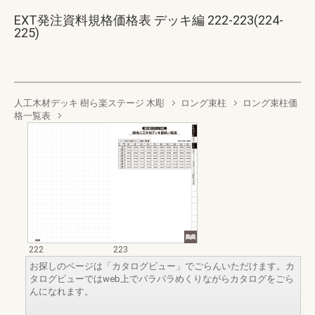
EXT発注資料規格価格表 デッキ編 222-223(224-
225)
人工木材デッキ 樹ら楽ステージ 木彫
ロング束柱
ロング束柱価
格一覧表
222
223
お探しのページは「カタログビュー」でごらんいただけます。カ
タログビューではweb上でパラパラめくりながらカタログをごら
んになれます。