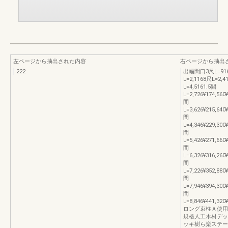
左ページから抽出された内容
右ページから抽出
222
出幅間口3尺L=9164
L=2,1168尺L=2,4
L=4,5161.5間
L=2,726¥174,560¥
間
L=3,626¥215,640¥
間
L=4,346¥229,300¥
間
L=5,426¥271,660¥
間
L=6,326¥316,260¥
間
L=7,226¥352,880¥
間
L=7,946¥394,300¥
間
L=8,846¥441,320¥
ロング束柱Ａ使用
規格人工木材デッ
ッキ樹ら楽ステー