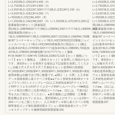
L=2,45028LDJ20□□¥14,400（4）
L=2,45028LDJ2
L=2,75028LDJ21□□¥14,800（5）
L=2,75028LDJ21
L=2,95018LDJ22□□¥7,5001111128LDJ23□□¥15,100（6）
L=2,95018LDJ22
L=3,65018LDJ24□□¥14,000（7）
L=3,65018LDJ2
L=95028LDJ25□□¥6,4001（8）
L=95028LDJ25□
L=1,25028LDJ26□□¥8,6001（9）L=1,55028LDJ27□□¥10,2001正
L=1,55028LD
面幕板取付材セット(床板固定
用)28LDJ28BR¥82
用)28LDJ28BR¥8201111188LDJ29BR¥2,50011111118LDJ30BR¥4,200
側面幕板取付材セ
側面幕板取付材セット
18LDJ34BR¥9403
18LDJ34BR¥9401138LDJ35BR¥2,8001122258LDJ36BR¥4,700幕
幕板90°コーナーキ
板90°コーナーキャップセット18LDJ42□□¥35022222幕板ジョイ
イントカバーセット
ントカバーセット18LDJ43□□¥820床板取付け部品セット(横止
止め)基本6018LDJ3
め)基本6018LDJ37BR¥8,50011111追加4018LDJ38BR¥5,700追加
追加2018LDJ39
2018LDJ39BR¥2,800梱包数1616171717セット価格
¥296,720¥304,
¥134,960¥177,160¥199,720¥226,020¥272,620【セット価格につ
いて】●セット価
いて】●セット価格は、《束柱Ａセット》を使用した場合のもの
です。束柱Bセッ
です。束柱Bセットを使用する場合は下記金額を加算してくださ
い｡出幅８尺９尺
い｡出幅３尺４尺５尺６尺７尺束柱Ｂセット使用時の加算額
額¥14,400加算¥14
¥7,200加算¥7,200加算¥11,300加算¥11,300加算¥11,300加算※束柱
※束柱使用本数は
使用本数は出幅寸法で同じ数量です｡●間口〔１.５間〕人工木材
アルミ形材色名称
デッキ規格表樹ら楽ステージ木彫●●アルミ形材色名称ABオータ
工木材色名称QP
ムブラウンSCシャイングレー□□人工木材色名称QPクリエラス
RNPシルバーグ
クRRPクリエモカRSPクリエダークRNPシルバーグレーR■商品
ドの●●、□□に
コード発注の際のご注意※商品コードの●●、□□には、下表の記
部材およびオプシ
号を入れて発注してください。●表示価格には消費税・工事費・
木材デッキ樹ら楽
配送費は含まれていません。選択部材およびオプションは256〜
プション部材規格
260ページをご覧ください。人工木材デッキ樹ら楽ステージ木彫
材図面集207
標準束柱ロング束柱基礎伏図オプション部材規格表ステップデ
ッキステップデッキ価格明細部材図面集206