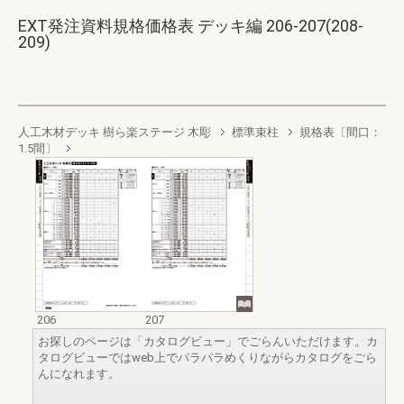
EXT発注資料規格価格表 デッキ編 206-207(208-
209)
人工木材デッキ 樹ら楽ステージ 木彫
標準束柱
規格表〔間口：
1.5間〕
206
207
お探しのページは「カタログビュー」でごらんいただけます。カ
タログビューではweb上でパラパラめくりながらカタログをごら
んになれます。