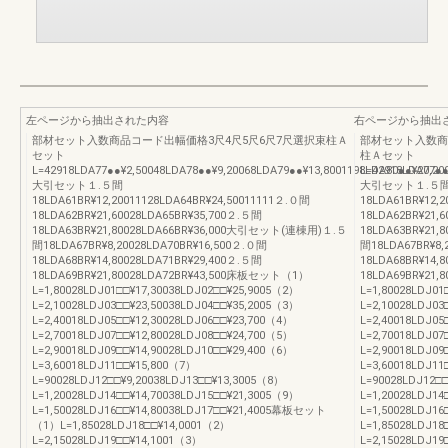
左ページから抽出された内容
右ページから抽出
部材セット入数商品コード出幅価格3尺4尺5尺6尺7尺選択束柱Ａ
部材セット入数商品
セット
柱Ａセット
L=42918LDA77●●¥2,50048LDA78●●¥9,20068LDA79●●¥13,8001198LDA80●●¥20,20
L=42918LDA77●●
大引セット１.５間
大引セット１.５
18LDA61BR¥12,20011128LDA64BR¥24,50011111２.０間
18LDA61BR¥12,
18LDA62BR¥21,60028LDA65BR¥35,700２.５間
18LDA62BR¥21,
18LDA63BR¥21,80028LDA66BR¥36,000大引セット(連棟用)１.５
18LDA63BR¥21
間18LDA67BR¥8,20028LDA70BR¥16,500２.０間
間18LDA67BR¥8,
18LDA68BR¥14,80028LDA71BR¥29,400２.５間
18LDA68BR¥14,
18LDA69BR¥21,80028LDA72BR¥43,500床板セット（1）
18LDA69BR¥21
L=1,80028LDJ01□□¥17,30038LDJ02□□¥25,9005（2）
L=1,80028LDJ01
L=2,10028LDJ03□□¥23,50038LDJ04□□¥35,2005（3）
L=2,10028LDJ03
L=2,40018LDJ05□□¥12,30028LDJ06□□¥23,700（4）
L=2,40018LDJ05
L=2,70018LDJ07□□¥12,80028LDJ08□□¥24,700（5）
L=2,70018LDJ07
L=2,90018LDJ09□□¥14,90028LDJ10□□¥29,400（6）
L=2,90018LDJ09
L=3,60018LDJ11□□¥15,800（7）
L=3,60018LDJ11
L=90028LDJ12□□¥9,20038LDJ13□□¥13,3005（8）
L=90028LDJ12□
L=1,20028LDJ14□□¥14,70038LDJ15□□¥21,3005（9）
L=1,20028LDJ14
L=1,50028LDJ16□□¥14,80038LDJ17□□¥21,4005幕板セット
L=1,50028LDJ1
（1）L=1,85028LDJ18□□¥14,0001（2）
L=1,85028LDJ1
L=2,15028LDJ19□□¥14,1001（3）
L=2,15028LDJ1