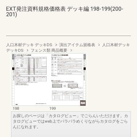
EXT発注資料規格価格表 デッキ編 198-199(200-
201)
人口木材デッキ デッキDS
演出アイテム規格表
人口木材デッキ
デッキDS
フェンス類 商品概要
198
199
お探しのページは「カタログビュー」でごらんいただけます。カ
タログビューではweb上でパラパラめくりながらカタログをごら
んになれます。