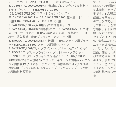
レートカバー8LBA22SC¥1,300□1461床板補強材セット
す。） 3スパン
8LDC30BR¥7,700L=2,0001※3、形材はブロンズ色パネル部材ス
線3スパンの場合
トライプパネルT－88LBA01SC¥20,3001T－
笠木端部キャップ
108LBA02SC¥22,5001フラットラインパネルT－
要です。●L型施
88LBA03SC¥8,2001T－108LBA04SC¥10,9001笠木笠 木1スパ
必須となります。
ン用8LBA07SC¥4,700L=1,45012スパン用
キフェンスでは、
8LBA08SC¥7,300L=2,6501部品笠木端部キャップ
して拾い出しを進
8LBA23SC¥1,7002※4笠木中間部カバー8LBA24SC¥7501※5笠木
す場合、右下図の
90゜コーナー部カバー8LBA25SC¥9601※6呼 称商品コード価
出しを行います。
格寸 法入数備 考オプション笠 木ステップ用
タイプとは？この
8LBA09SC¥4,700L=1,52513・4段用T－8のみステップ用ブラケ
90°接続ユニッ
ット8LBA26SC¥8,6001ステップ用端部キャップ
ニット直線接続ユ
8LBA27SC¥8,6001グリップライントップベース柱T－8ロング
スパン、2スパン
QLP08¥5,4001グリップライントップストレートブラケット
正面、側面にスタ
QLP21¥3,5001グリップライン取付部品8LDC81BK¥2,1001デッ
設置する場合、ス
キDS演出アイテム規格表■モダンデッキフェンス規格表■オプシ
キ正面、側面に9
ョン価格表198人工木材デッキデッキDS標準束柱ロング束柱基
ユニットと合わせ
礎伏図オプション部材規格表ステップデッキステップデッキ価
人工木材デッキデ
格明細部材図面集
ン部材規格表ステ
集