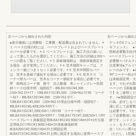
左ページから抽出された内容
右ページから抽出
●表示価格には消費税・工事費・配送費は含まれていません。※
デッキDSフェン
１.ベース仕様の柱には、ベースプレートおよびベースプレート
キフェンス） ●
カバーが必要です。※２.ベースプレートは、施工方法の違いに
部材必要数主柱(
よって適したものを選択してください。施工方法の詳細は202ペ
+ベースプレート
ージの図をご覧ください。※３.床板補強材は、側面床板固定す
必要数+パネルス
る場合、必ず使用してください。※４.笠木端部キャップは、フ
注意事項●アルミ
ェンス一連につき１セット必要です。※５.笠木中間部カバー
レーのみです。●
は、笠木を直線で連結する場合に必要です。※６.笠木９０゜コ
90°コーナー柱
ーナー部カバーは、笠木をコーナー接続する場合に必要です。
は床板固定用・大
呼 称商品コード価 格寸 法入数備 考シャイングレー柱部
ます。それぞれ取
材ベース仕様中間・端部柱T－88LBA10SC¥4,300
ページの【床板補
□50×762.51※1T－108LBA11SC¥5,000 □50×962.5190゜コーナ
て】をご参照くだ
ー柱T－88LBA12SC¥4,300 □50×762.51T－
す。+●側面固定
108LBA13SC¥5,000 □50×962.51埋込仕様中間・端部柱T－
の為、必ずしもベ
88LBA14SC¥6,400□50×9391T－
場に応じて必要数
108LBA15SC¥7,200□50×1,139190゜コーナー柱T－
は必要です。1セ
88LBA16SC¥6,400□50×9391T－108LBA17SC¥7,200□50×1,1391
じて必要数拾い出
ベースプレート床板固定用8LBA18SC¥3,900□140×t31※2大引固
材です。シャイン
定用8LDC19SC¥3,900□140×t31床板補強材用
ット」をスパン数
8LBA20SC¥2,500□140×t31土間固定用
合：1スパン用1
8LBA21SC¥2,500□140×t31土間に固定する場合に使用ベースプ
（ただし、L型施