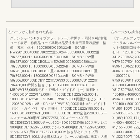
左ページから抽出された内容
右ページから抽出
グランシャインBタイプフラットレール片開き・両開き■部材別
〔オータムブラウ
コード表呼 称商品コード準規格品受注生産品重量表記価 格
チュラルシルバー
備 考本 体H：12003008DCB01□□AB・SCMB・
ット価格開口幅全
PW¥201,0004008DCB02□□重50¥244,0005008DCB03□□重
せＨ：1200Ｈ：1
70¥337,000H：14003008DCB04□□AB・SCMB・PW重
¥412,700¥452,70
50¥237,0004008DCB05□□重50¥265,0005008DCB06□□重
¥479,300¥504,30
70¥359,000H：16003008DCB07□□AB・SCMB・PW重
¥596,100¥622,10
50¥281,0004008DCB08□□重70¥300,0005008DCB09□□重
¥684,300¥760,30
70¥392,000H：18003008DCB10□□AB・SCMB・PW重
＋300700Ｓ
50¥306,0004008DCB11□□重70¥333,0005008DCB12□□重
¥750,900¥811,90
70¥438,000片開き柱セットH：12008DCD11□□AB・SC・
400300＋400800
MBPW¥138,000吊元柱・戸当柱・ガイド柱（掛）同梱H：
¥817,500¥863,50
14008DCD12□□¥142,000H：16008DCD13□□¥162,000H：
400400＋400900
18008DCD14□□AB・SCMB・PW¥168,000両開き柱セットH：
¥934,300¥981,30
12008DCD28□□AB・SC・MBPW¥180,000吊元柱×2・ガイド柱
500400＋500100
（掛）・ガイド柱（受）同梱H：14008DCD29□□¥185,000H：
¥1,051,100¥1,099
16008DCD30□□¥213,000H：18008DCD31□□全色¥220,000レー
＋500500＋5001
ルスチール300用8DCE07ZZ¥51,900スチール400用
¥1,089,100¥1,171
8DCE08ZZ¥69,300スチール500用8DCE09ZZ¥86,600ステンレス
＋400＋400300＋
300用8DCE10ZZ¥70,600ステンレス400用8DCE11ZZ¥94,200ス
¥1,155,700¥1,222
テンレス500用8DCE12ZZ¥118,000水抜き部材Ｂタイプ用
＋400＋400400＋
8DCE37ZZ¥3,100水抜き部材2コ入（レールの両端に施工）大型
¥1,322,700¥1,406