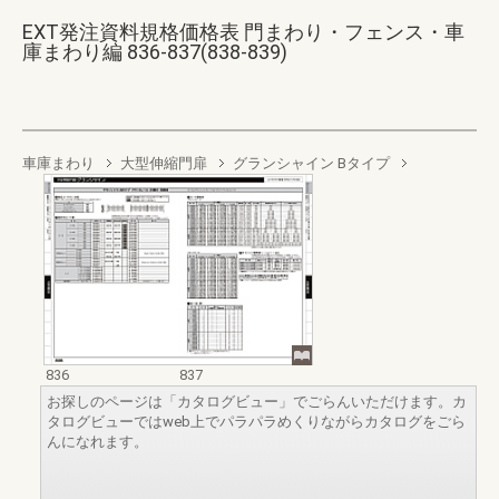
EXT発注資料規格価格表 門まわり・フェンス・車
庫まわり編 836-837(838-839)
車庫まわり
大型伸縮門扉
グランシャイン Bタイプ
836
837
お探しのページは「カタログビュー」でごらんいただけます。カ
タログビューではweb上でパラパラめくりながらカタログをごら
んになれます。