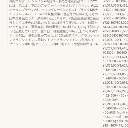
伸縮門扉グランシャイン■商品コードのご注意商品コードの□□
＋500＋500300＋
には、色により下記のアルファベットを入れてください。色□□
¥1,389,300¥1,458
オータムブラウンABシャイングレーSCマイルドブラックMBナ
＋500＋500400＋
チュラルシルバーＦPW※準規格品欄に色記号の記載のあるもの
¥1,506,100¥1,576
は準規格品につき、納期をいただきます。※受注生産品欄に色記
＋500＋500500
号もしくは全色の記載のあるものは受注生産品につき、納期を
¥726,300¥803,30
いただきます。重量表記…梱包重量が50㎏以上のものを下記のよ
51330030030030
うに記載しています。重50は、梱包重量が50㎏以上70㎏未満で
¥859,500¥906,50
す。重70は、梱包重量が70㎏以上100㎏未満です。グランシャイ
62840040040040
ングランシャイン︿電動タイプ﹀グランシャイン︿角地タイ
¥1,093,100¥1,142
プ﹀ジャンボD1型アルミジャンボD3型アルミ大型伸縮門扉836
74350050050050
¥1,269,500¥1,418
903300＋300300
¥1,402,700¥1,521
1,019300＋4003
¥1,535,900¥1,624
1,134400＋4004
¥1,769,500¥1,860
1,249400＋5004
¥2,003,100¥2,096
1,364500＋5005
¥2,079,100¥2,240
1,524300＋400
4002400Ｗ
¥2,212,300¥2,343
1,640400＋400
400※両開きの
ールレール呼 称セ
1800片開き300Ｓ¥39
¥454,400¥479,40