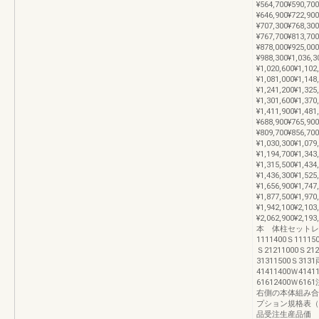
¥564,700¥590,70
¥646,900¥722,90
¥707,300¥768,30
¥767,700¥813,70
¥878,000¥925,00
¥988,300¥1,036,
¥1,020,600¥1,102
¥1,081,000¥1,148
¥1,241,200¥1,325
¥1,301,600¥1,370
¥1,411,900¥1,48
¥688,900¥765,90
¥809,700¥856,70
¥1,030,300¥1,079
¥1,194,700¥1,343
¥1,315,500¥1,434
¥1,436,300¥1,525
¥1,656,900¥1,747
¥1,877,500¥1,970
¥1,942,100¥2,103
¥2,062,900¥2,1
本 体柱セットレ
1111400Ｓ11115
Ｓ21211000Ｓ212
31311500Ｓ313
41411400Ｗ4141
61612400Ｗ
右側の本体組み合
プション規格表（
品受注生産品価 