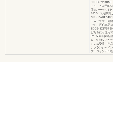
8DCE42□□AB
トH：1400用8DC
間カバーセットH：1
1600本体用隙間カ
MB・PW¥17,4
ト入りです。両開
です。呼称商品コ
8DCE48ZZ¥3
どちらにも使用で
P.1650※準
き、納期をいただ
ものは受注生産品
ングランシャイン
プ﹀ジャンボD1