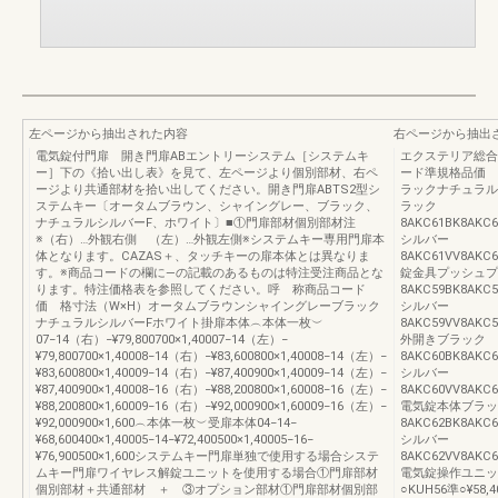
左ページから抽出された内容
右ページから抽出
電気錠付門扉 開き門扉ABエントリーシステム［システムキ
エクステリア総合
ー］下の《拾い出し表》を見て、左ページより個別部材、右ペ
ード準規格品価 
ージより共通部材を拾い出してください。開き門扉ABTS2型シ
ラックナチュラル
ステムキー〔オータムブラウン、シャイングレー、ブラック、
ラック
ナチュラルシルバーF、ホワイト〕■①門扉部材個別部材注
8AKC61BK8AKC6
※（右）…外観右側 （左）…外観左側※システムキー専用門扉本
シルバー
体となります。CAZAS＋、タッチキーの扉本体とは異なりま
8AKC61VV8AKC6
す。※商品コードの欄に―の記載のあるものは特注受注商品とな
錠金具プッシュプ
ります。特注価格表を参照してください。呼 称商品コード
8AKC59BK8AKC5
価 格寸法（W×H）オータムブラウンシャイングレーブラック
シルバー
ナチュラルシルバーFホワイト掛扉本体︵本体一枚︶
8AKC59VV8AKC5
07−14（右）−¥79,800700×1,40007−14（左）−
外開きブラック
¥79,800700×1,40008−14（右）−¥83,600800×1,40008−14（左）−
8AKC60BK8AKC6
¥83,600800×1,40009−14（右）−¥87,400900×1,40009−14（左）−
シルバー
¥87,400900×1,40008−16（右）−¥88,200800×1,60008−16（左）−
8AKC60VV8AKC6
¥88,200800×1,60009−16（右）−¥92,000900×1,60009−16（左）−
電気錠本体ブラッ
¥92,000900×1,600︵本体一枚︶受扉本体04−14−
8AKC62BK8AKC6
¥68,600400×1,40005−14−¥72,400500×1,40005−16−
シルバー
¥76,900500×1,600システムキー門扉単独で使用する場合システ
8AKC62VV8AKC6
ムキー門扉ワイヤレス解錠ユニットを使用する場合①門扉部材
電気錠操作ユニットB
個別部材＋共通部材 ＋ ③オプション部材①門扉部材個別部
○KUH56準○¥58,