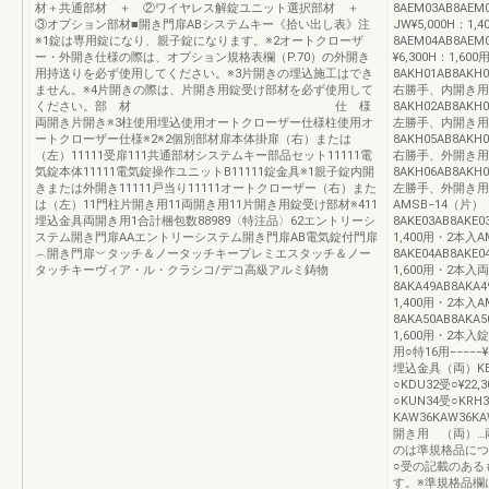
材＋共通部材 ＋ ②ワイヤレス解錠ユニット選択部材 ＋
8AEM03AB8AEM
③オプション部材■開き門扉ABシステムキー《拾い出し表》注
JW¥5,000H：1,
※1錠は専用錠になり、親子錠になります。※2オートクローザ
8AEM04AB8AEM
ー・外開き仕様の際は、オプション規格表欄（P.70）の外開き
¥6,300H：1
用持送りを必ず使用してください。※3片開きの埋込施工はでき
8AKH01AB8AKH0
ません。※4片開きの際は、片開き用錠受け部材を必ず使用して
右勝手、内開き用
ください。部 材 仕 様
8AKH02AB8AKH0
両開き片開き※3柱使用埋込使用オートクローザー仕様柱使用オ
左勝手、内開き用
ートクローザー仕様※2※2個別部材扉本体掛扉（右）または
8AKH05AB8AKH0
（左）11111受扉111共通部材システムキー部品セット11111電
右勝手、外開き用
気錠本体11111電気錠操作ユニットB11111錠金具※1親子錠内開
8AKH06AB8AKH0
きまたは外開き11111戸当り11111オートクローザー（右）また
左勝手、外開き用
は（左）11門柱片開き用11両開き用11片開き用錠受け部材※411
AMSB−14（片）
埋込金具両開き用1合計梱包数88989〈特注品〉62エントリーシ
8AKE03AB8AKE0
ステム開き門扉AAエントリーシステム開き門扉AB電気錠付門扉
1,400用・2本入A
︵開き門扉︶タッチ＆ノータッチキープレミエスタッチ＆ノー
8AKE04AB8AKE0
タッチキーヴィア・ル・クラシコ/デコ高級アルミ鋳物
1,600用・2本入
8AKA49AB8AKA4
1,400用・2本入
8AKA50AB8AKA5
1,600用・2本入錠
用○特16用−−−−
埋込金具（両）KBM
○KDU32受○¥22
○KUN34受○KRH
KAW36KAW36K
開き用 （両）…
のは準規格品につ
○受の記載のある
す。※準規格品欄