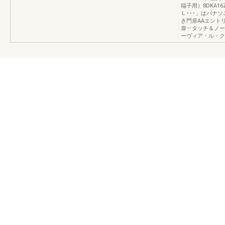
端子用）8DKA16Z
Ｌ･･･」はパナ
き門扉AAエント
扉︶タッチ＆ノー
ーヴィア・ル・ク