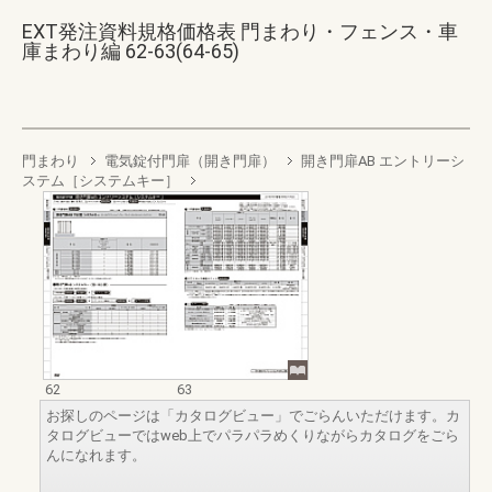
EXT発注資料規格価格表 門まわり・フェンス・車
庫まわり編 62-63(64-65)
門まわり
電気錠付門扉（開き門扉）
開き門扉AB エントリーシ
ステム［システムキー］
62
63
お探しのページは「カタログビュー」でごらんいただけます。カ
タログビューではweb上でパラパラめくりながらカタログをごら
んになれます。