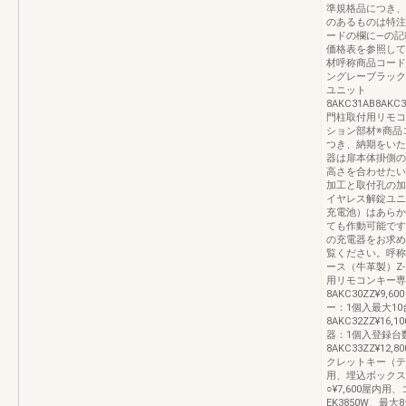
準規格品につき、
のあるものは特注
ードの欄に―の記
価格表を参照して
材呼称商品コード
ングレーブラック
ユニット
8AKC31AB8AKC3
門柱取付用リモコ
ション部材※商品
つき、納期をいた
器は扉本体掛側の
高さを合わせたい
加工と取付孔の加
イヤレス解錠ユニ
充電池）はあらか
ても作動可能です
の充電器をお求め
覧ください。呼称
ース（牛革製）Z-2
用リモコンキー専
8AKC30ZZ¥
ー：1個入最大1
8AKC32ZZ¥
器：1個入登録台
8AKC33ZZ¥
クレットキー（テン
用、埋込ボックス
○¥7,600屋内
EK3850W、最