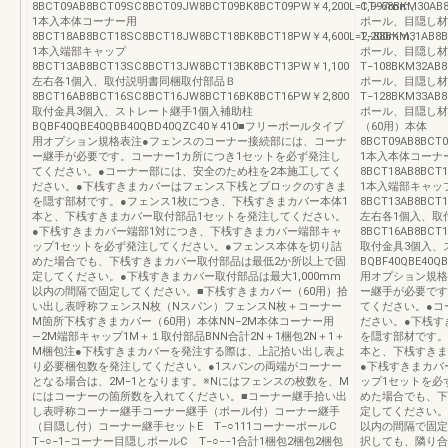
8BCT09AB8BCT09SC8BCT09JW8BCT09BK8BCT09PW￥4,200L=1,997mm、
CT−68BKM30AB
1本入本体コーナー用
ポール、目隠し材
8BCT18AB8BCT18SC8BCT18JW8BCT18BK8BCT18PW￥4,600L=2,200mm、
T−88BKM31AB8
1本入端部キャップ
ポール、目隠し材
8BCT13AB8BCT13SC8BCT13JW8BCT13BK8BCT13PW￥1,100
T−108BKM32AB
左右各1個入、取付説明書同梱取付部品Ｂ
ポール、目隠し材
8BCT16AB8BCT16SC8BCT16JW8BCT16BK8BCT16PW￥2,800
T−128BKM33AB
取付金具3個入、ストレート継手1個入補助柱
ポール、目隠し材
BQBF40QBE40QBB40QBD40QZC40￥410■フリーポールタイプ
（60用）本体
用オプション規格表注●フェンスのコーナー接続部には、コーナ
8BCT09AB8BCT
ー継手が必要です。コーナー1カ所につき1セットを必ず発注し
1本入本体コーナ
てください。●コーナー部には、安全のため柱を2本施工してく
8BCT18AB8BCT
ださい。●下桟すきまカバーはフェンス下桟とブロックのすきま
1本入端部キャッ
を隠す部材です。●フェンス1枚につき、下桟すきまカバー本体1
8BCT13AB8BCT
本と、下桟すきまカバー取付部品1セットを発注してください。
左右各1個入、取
●下桟すきまカバー端部1対につき、下桟すきまカバー端部キャ
8BCT16AB8BCT
ップ1セットを必ず発注してください。●フェンス本体を切り詰
取付金具3個入、
めた場合でも、下桟すきまカバー取付部品は最低2か所以上で固
BQBF40QBE40
定してください。●下桟すきまカバー取付部品は最大1,000mm
用オプション規格
以内の間隔で固定してください。■下桟すきまカバー（60用）拾
ー継手が必要です
い出し表呼称フェンスN枚（Nスパン）フェンスN枚＋コーナー
てください。●コ
M箇所下桟すきまカバー（60用）本体NN−2M本体コーナー用
ださい。●下桟す
―2M端部キャップ1M＋１取付部品BNN合計2N＋1梱包2N＋1＋
を隠す部材です。
M梱包注●下桟すきまカバーを発注する際は、上記拾い出し表よ
本と、下桟すきま
り必要梱包数を発注してください。●1スパンの両端がコーナー
●下桟すきまカバ
となる場合は、2M−1となります。※Nにはフェンスの枚数を、M
ップ1セットを必
にはコーナーの箇所数を入れてください。■コーナー継手拾い出
めた場合でも、下
し表呼称コーナー継手コーナー継手（ポール付）コーナー継手
定してください。
（目隠し付）コーナー継手セットE T−○111コーナーポールC
以内の間隔で固定
T−○−1−コーナー目隠しポールC T−○−−1合計1梱包2梱包2梱包
択しても、隣り合