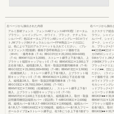
左ページから抽出された内容
右ページから抽出
アルミ形材フェンス フェンスABフェンスABYR3型〔オータム
エクステリア総合カ
ブラウン、シャイングレー、ホワイト、ブラック、ナチュラル
ラウン、シャイン
シルバーF〕色□□オータムブラウンABシャイングレーSCホワイ
ルバーF、シャイ
トJWブラックBKナチュラルシルバーFPW商品コードの□□に
ダーク、シャイン
は、色により下記のアルファベットを入れてください。（プレ
カ、ブラック+ク
スタフェンス3型後継）横格子③呼称商品コード価格寸法
■■□□色■■□□
（W×H）・備考本体（T−6）8BGC01□□￥20,2002,000×600柱
カCMSCシャイ
（T−6）8BKM11□□￥3,200柱、ストレート継手上下各1個入、上
SMホワイトJW
ブラケット端部キャップセットE（T−6）8BKM35□□￥2,000上下
クBKBKブラック
左右各1個入、縦桟蓋2本入、取付・取扱説明書同梱本体（T−8）
ブラック+クリエ
8BGC02□□￥25,0002,000×800柱（T−8B）8BKM13□□￥3,900柱
ードの■■、□□
（柱補強材入）、ストレート継手上下各1個入、上ブラケット端
ださい。（ライシ
部キャップセットE（T−8）8BKM36□□￥2,200上下左右各1個
ード価格寸法（W
入、縦桟蓋2本入、取付・取扱説明書同梱本体（T−10）
ホワイトブラック
8BGC03□□￥28,7002,000×1,000柱（T−10C）
モカシャイングレ
8BKM15□□￥7,900柱（柱補強材入）、ストレート継手上下各1
ッドブラック+ク
個入、上ブラケット端部キャップセットE（T−10）
ェリーウッド本体
8BKM37□□￥2,600上下左右各1個入、縦桟蓋2本入、取付・取扱
8BGK01■■￥30,0
説明書同梱切詰端部カバー（切詰用）T−68BGX58□□￥2,600縦
8BKM11□□￥3
桟、縦桟カバー各1本入T−88BGX59□□￥2,800縦桟、縦桟カバー
ブラケット端部キャ
各1本入T−108BGX60□□￥3,100縦桟、縦桟カバー各1本入フリー
右各1個入、取付
ポールタイプ注●ストレート継手は、柱1本につき上下各1個ずつ
8BGK02■■￥33,7