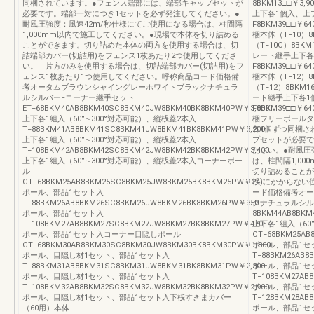
同梱されています。●フェンス端部には、端部キャップセットが
8BKM13□□￥3
必要です。端部一対につき1セットを必ず発注してください。●
上下各1個入、上
耐風圧強度：風速42m/秒仕様にてご使用になる場合は、柱間隔
F8BKM39□□
1,000mm以内で施工してください。●現場で本体を切り詰める
梱本体（T−10）8BG
ことができます。切り詰めた本体の両方を使用する場合は、切
（T−10C）8BK
詰端部カバー(切詰用)をフェンス1枚あたり2つ使用してくださ
レート継手上下各
い。 片方のみを使用する場合は、切詰端部カバー(切詰用)をフ
F8BKM39□□
ェンス1枚あたり1つ使用してください。呼称商品コード価格備
梱本体（T−12）8BG
考オータムブラウンシャイングレーホワイトブラックナチュラ
（T−12）8BKM
ルシルバーFコーナー継手セット
ート継手上下各1
ET−68BKM40AB8BKM40SC8BKM40JW8BKM40BK8BKM40PW￥3,000
F8BKM39□□
上下各1組入（60°∼300°対応可能）、縦桟蓋2本入
梱フリーポールタ
T−88BKM41AB8BKM41SC8BKM41JW8BKM41BK8BKM41PW￥3,200
各1個ずつ同梱さ
上下各1組入（60°∼300°対応可能）、縦桟蓋2本入
プセットが必要で
T−108BKM42AB8BKM42SC8BKM42JW8BKM42BK8BKM42PW￥3,400
ださい。●耐風圧
上下各1組入（60°∼300°対応可能）、縦桟蓋2本入コーナーポー
は、柱間隔1,0
ル
切り詰めることが
CT−68BKM25AB8BKM25SC8BKM25JW8BKM25BK8BKM25PW￥240
桟)にかからない
ポール、部品1セット入
ード価格備考オー
T−88BKM26AB8BKM26SC8BKM26JW8BKM26BK8BKM26PW￥350
クナチュラルシル
ポール、部品1セット入
8BKM44AB8BKM
T−108BKM27AB8BKM27SC8BKM27JW8BKM27BK8BKM27PW￥470
上下各1組入（60
ポール、部品1セット入コーナー目隠しポール
CT−68BKM25AB
CT−68BKM30AB8BKM30SC8BKM30JW8BKM30BK8BKM30PW￥1,800
ポール、部品1セ
ポール、目隠し材1セット、部品1セット入
T−88BKM26AB8
T−88BKM31AB8BKM31SC8BKM31JW8BKM31BK8BKM31PW￥2,300
ポール、部品1セ
ポール、目隠し材1セット、部品1セット入
T−108BKM27AB
T−108BKM32AB8BKM32SC8BKM32JW8BKM32BK8BKM32PW￥2,900
ポール、部品1セ
ポール、目隠し材1セット、部品1セット入下桟すきまカバー
T−128BKM28AB
（60用）本体
ポール、部品1セ