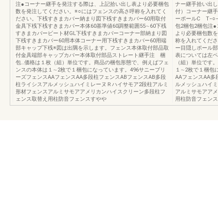
注●コーナー継手を発注する際は、上記拾い出し表より必要梱包
ナー継手拾い出し
数を発注してください。※○にはフェンスの高さ呼称を入れてく
付）コーナー継手
ださい。下桟すきまカバー納まり図下桟すきまカバー60用取付
ーポールC T−○
金具下桟下桟すきまカバー本体60基準値60調整範囲55∼60下桟
包2梱包2梱包注
すきまカバービート材GL下桟すきまカバーコーナー部納まり図
より必要梱包数を
下桟すきまカバー60用本体コーナー用下桟すきまカバー60用端
称を入れてくださ
部キャップ下桟※図は出隅を示します。フェンス本体取付部品取
ー目隠しポール部
付金具端部キャップカバー本体取付部品ストレート継手注 梱
表については左ペ
包…価格は１枚（組）単位です。商品の梱包形態で、例えばフェ
（組）単位です。
ンスの本体は１∼2枚で１梱包になっています。496サニーブリ
１∼2枚で１梱包
ーズフェンスAAフェンスAA多段柱フェンスABフェンスAB多段
AAフェンスAA
柱ライシスアルメッシュハイミレーヌＲハイサモア2段柱アルミ
ルメッシュハイミ
形材フェンスアルミサモアアメリカンハイスクリーン多段柱フ
アルミサモアアメ
ェンス取替え用柱防音フェンスすやや
用柱防音フェンス