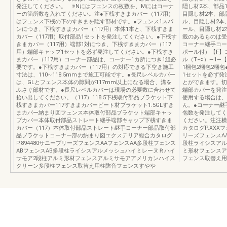
発注してください。 ※Nにはフェンスの枚数を、Mにはコーナ
隠し材2本、部品1セ
ーの箇所数を入れてください。注●下桟すきまカバー（117用）
目隠し材2本、部品1
はフェンス下桟の下のすきまを隠す部材です。●フェンス1スパ
ル、目隠し材2本、部
ンにつき、下桟すきまカバー（117用）本体1本と、下桟すきま
ール、目隠し材2
カバー（117用）取付部品1セットを発注してください。●下桟す
載のあるものは受
きまカバー（117用）端部1対につき、下桟すきまカバー（117
コーナー継手コー
用）端部キャップ1セットを必ず発注してください。●下桟すき
ポール付）【F】コ
まカバー（117用）コーナー部品は、コーナー1カ所につき1組必
ル（T−○）―1―
要です。●下桟すきまカバー（117用）の対応できる下空き施工
1梱包2梱包2梱
寸法は、110∼118.5mmまで施工可能です。●長尺レベルカバー
1セットを必ず発
は、GLとフェンス本体の隙間が117mm以上になる場合、溝を
とができます。切
ふさぐ部材です。●長尺レベルカバーは現場の必要数に合わせて
端部カバーを発注
拾い出してください。（117）118.5下桟取付部品ブラケット下
使用する場合は、
桟すきまカバー117すきまカバービート材ブラケット1.5GLすき
ん。●コーナー継
まカバー納まり図フェンス本体取付部品ブラケット端部キャッ
包数を発注してく
プカバー本体取付部品ストレート継手端部キャップ下桟すきま
ください。注注横
カバー（117）本体取付部品ストレート継手コーナー部品取付部
カタログP.XXX
品ブラケットコーナー部の納まり図エクステリア総合カタログ
リーズフェンスA
P.894480サニーブリーズフェンスAAフェンスAA多段柱フェンス
段柱ライシスアル
ABフェンスAB多段柱ライシスアルメッシュハイミレーヌＲハイ
ミ形材フェンスア
サモア2段柱アルミ形材フェンスアルミサモアアメリカンハイス
フェンス取替え用
クリーン多段柱フェンス取替え用柱防音フェンスすやや