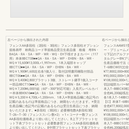
左ページから抽出された内容
右ページから抽出
フェンスAA多段柱（2段柱・3段柱）フェンス多段柱オプション
フェンスAAMS
規格表呼 称商品コード準規格品受注生産品価 格備 考BN・
ー・ブリュームメ
BAQA・RA・SA・WP・WR・WQ・EH下桟すきまカバー（117
り下記のアルファ
用）本体8BCT08■■QA・RA・SA・WP・EHBN・BA・WR・
タルグレーBNブ
WQ￥15,600¥13,000L=1,997mm、1本入端部キャップ
生産品価格寸法（
8BCT12■■QA・RA・SA・WP・EHBN・BA・WR・
T−68BCW01□□全
WQ￥1,900¥1,600左右各1個入り、取付説明書同梱取付部品
¥77,8002,000×
8BCT06■■QA・RA・SA・WP・EHBN・BA・WR・
¥93,0002,000×
WQ￥3,400¥2,800ブラケット3個、ストレート継手1個入コーナ
¥108,0002,000×
ー部品8BCT10■■QA・RA・SA・WP・EHBN・BA・WR・
切詰端部カバーMR1
WQ￥7,200¥6,0001組（60°∼300°対応可能）入長尺レベルカバ
本入T−88BCX08
ー本体8BKN16■■QA・RA・SA・WP・EHBN・BA・WR・
全色¥6,200縦桟左
WQ￥5,200￥4,700L=1,200mm、1本入※準規格品欄に色記号の
各1本入T−148BC
記載のあるものは準規格品につき、納期をいただきます。※受注
【C】本体T−68BCL
生産品欄に色記号の記載のあるものは受注生産品につき、納期
全色¥77,8002,00
をいただきます。■多段柱（3段柱）必要梱包数A多段柱3段
¥93,0002,000×1
T−26∼T−30（フェンススパン数×2）＋1＋コーナー数フェンス
¥108,0002,000×
AA多段柱価格表より拾い出してください。B上下ブラケットセ
切詰端部カバーMR1
ット下表ブラケットセット必要数参照フェンスAA多段柱価格表
本入T−88BCS37
より拾い出してください。B中間ブラケットセット下表ブラケッ
全色¥6,200縦桟左