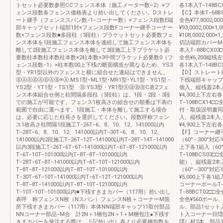
トセット必要数参照CCフェンス本体（施工メーター数÷2）×フ
各1本入T−148B
ェンス段数各フェンス価格表より拾い出してください。Dストレ
【C】本体T−68BCV
ート継手（フェンススパン数−1−コーナー数）×フェンス段数E端
全色¥77,8002,00
部キャップセット端部1対×フェンス段数Fコーナー継手コーナー
¥93,0002,000×1
数×フェンス段数■多段柱（3段柱）ブラケットセット必要数フェ
¥108,0002,000×
ンス本体を1段施工フェンス本体を連続して施工フェンス本体を
切詰端部カバーMR1
離して2段施工フェンス本体を離して3段施工上下ブラケット必
本入T−88BCX03
要数柱本数柱本数柱本数×2柱本数×3中間ブラケット必要数0（フ
全色¥6,200縦桟左
ェンス段数−1）×柱本数00上下桟の断面構造が異なるため、YS3
各1本入T−148B
型・YR1型以外のフェンスと横に組合せた連結はできません。
【D】ストレート継
ⒷⒶⒶⒷⒶⒷⒶⒷ※Ⓐ:MS1型･ML1型･MR1型･YL1型・YS1型・
下桟端部キャップセッ
YS2型・YT1型・TS1型 Ⓑ:YS3型・YR1型ⒶⒷⒷⒷC表2フェ
個入、縦桟蓋2本入
ンス本体組合せ例と柱間隔多段柱（3段柱）は、1段・2段・3段
¥4,300上下左
での施工が可能です。フェンス1枚高さの組合せの順番は下表の
T−108BCX14
範囲で自由に選べます。1段施工・本体を離して施工する場合
付・取扱説明書同梱T
は、必要に応じた柱長さを選択してください。段数呼称フェン
入、縦桟蓋2本入、
ス1枚高さ柱間隔1段施工T−26T−6、8、10、12、141000以内
¥4,900上下左
T−28T−6、8、10、12、141000以内T−30T−6、8、10、12、
【F】コーナー継手A
141000以内2段施工T−26T−12T−141000以内T−28T−14T−141000
（60°∼300°対応
以内3段施工T−26T−6T−6T−141000以内T−6T−8T−121000以内
上下各1組入（60
T−6T−10T−101000以内T−8T−8T−101000以内
T−108BCS03□
T−28T−6T−8T−141000以内T−6T−10T−121000以内
能）、縦桟蓋2本入T
T−8T−8T−121000以内T−8T−10T−101000以内
（60°∼300°対
T−30T−6T−10T−141000以内T−6T−12T−121000以内
¥5,000上下各1
T−8T−8T−141000以内T−8T−10T−121000以内
コーナーポールT−
T−10T−10T−101000以内■下桟すきまカバー（117用）拾い出し
T−88BCT02□□
表呼 称フェンスN枚（Nスパン）フェンスN枚＋コーナーM箇
全色¥560ポール、
所下桟すきまカバー（117用）本体NN端部キャップ11取付部品
ル、部品1セット入T
NNコーナー部品−M合 計2N＋1梱包2N＋1＋M梱包注●下桟す
ト入コーナー目隠しポ
きまカバーを発注する際は、上記拾い出し表より必要梱包数を
隠し材2本、部品1セ