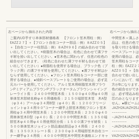
左ページから抽出された内容
右ページから抽出
ご案内UD手すり本体部材価格表 【フロント笠木用柱：例）
中間笠木＋溝ふさ
EAZZ２７】＋【フロント自在コーナー部品：例）８AZZ０５】
品は、任意の色で
＋【自在コーナー柱部品：例）８AZH９６】の組み合わせで拾
を取り付ける場合
い出してください。※樹脂笠木の場合は、柱色に合わせて溝フサ
ベースプレートは
ギ材を拾い出してください。●笠木色に関わらず、任意の柱色の
使用の場合は、必
組合せができます。（柱色に合わせた溝フサギ材も合わせて拾
笠木用柱をコーナ
い出してください）●樹脂柱を使用する場合は、ブラック色（ブ
柱：例）EAZZ
ラック用）の溝フサギ材を使用してください。●溝フサギ材はか
AZZ０５】＋【
ならず使用してください。●フロント笠木用柱をコーナー部に使
合わせで拾い出し
用する場合は、●傾斜ベースプレートをご使用の場合は、必ず足
パンにおいて、傾
元カバーを使用してください。アルミ笠木用樹脂笠木用ブラウ
方がBになります
ンPミディアムブラウンPブラックオータムブラウンシャイング
色の組合せができ
レーライト長：２４００中間笠木長：１５００φ４０用φ４０用
は、必ず埋込み柱
単体笠木部材名称φ４０用価格長：２１５０端部笠木笠 木A型
芯のみとなります
（φ３４）アールφ３４用B型（φ４０）長：１２００フリージ
せん。●横ビーム
ョイントφ３４用９０°コーナー継手上部笠木用柱フロント笠木
JAZH24JAZH25
用柱φ３４用中間笠木長：１２００中間笠木長：２３００φ４０
−−−−−−−−
用単体笠木D型（φ４０）長：２０００中間笠木長：１３５０端
−JAZH14JAZH1
部笠木φ４０用φ４０用使用区分長：１５００溝フサギ材長：１
−−−−−−−−
５００単体笠木ジョイント部品連結部品φ３４用長：２４００
−JAZH24JAZH2
長：１３５０ストレート長：２３００φ３４用端部笠木自在コー
−−−−−−−−−−
ナー継手φ３４用長：４０００中間笠木中間笠木価格エンドキャ
VAZH22VAZH23