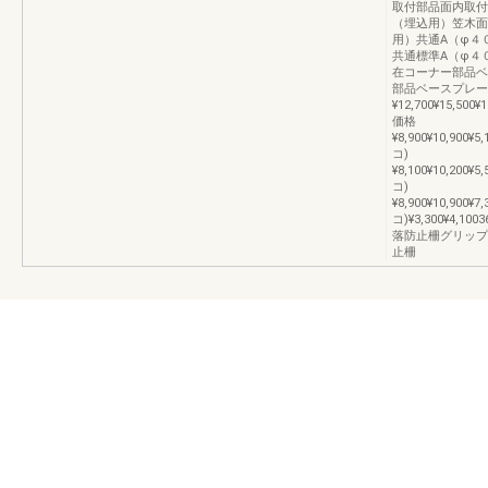
取付部品面内取付
（埋込用）笠木面
用）共通A（φ４
共通標準A（φ４
在コーナー部品ベ
部品ベースプレー
¥12,700¥15,500¥1
価格
¥8,900¥10,900¥5,
コ)
¥8,100¥10,200¥5,
コ)
¥8,900¥10,900¥7,
コ)¥3,300¥4
落防止柵グリップ
止柵