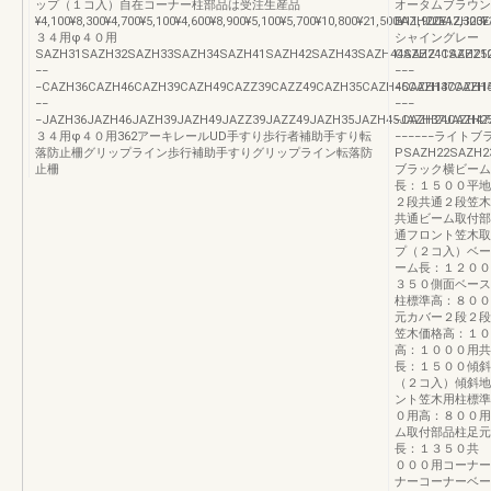
ップ（１コ入）自在コーナー柱部品は受注生産品
オータムブラウン
¥4,100¥8,300¥4,700¥5,100¥4,600¥8,900¥5,100¥5,700¥10,800¥21,500¥11,900¥12,300¥
EAZH22EAZH23E
３４用φ４０用
シャイングレー
SAZH31SAZH32SAZH33SAZH34SAZH41SAZH42SAZH43SAZH44SAZZ11SAZZ12S
CAZH24CAZH25
−−
−−−
−CAZH36CAZH46CAZH39CAZH49CAZZ39CAZZ49CAZH35CAZH45CAZH37CAZH4
−CAZH14CAZH1
−−
−−−
−JAZH36JAZH46JAZH39JAZH49JAZZ39JAZZ49JAZH35JAZH45JAZH37JAZH47
−CAZH24CAZH2
３４用φ４０用362アーキレールUD手すり歩行者補助手すり転
−−−−−−ライト
落防止柵グリップライン歩行補助手すりグリップライン転落防
PSAZH22SAZH2
止柵
ブラック横ビーム
長：１５００平地
２段共通２段笠木
共通ビーム取付
通フロント笠木取
プ（２コ入）ベー
ーム長：１２００
３５０側面ベース
柱標準高：８００
元カバー２段２段
笠木価格高：１０
高：１０００用共
長：１５００傾斜
（２コ入）傾斜地
ント笠木用柱標準
０用高：８００用
ム取付部品柱足元
長：１３５０共 
０００用コーナー
ナーコーナーベー