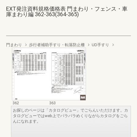
EXT発注資料規格価格表 門まわり・フェンス・車
庫まわり編 362-363(364-365)
門まわり
歩行者補助手すり・転落防止柵
UD手すり
362
363
お探しのページは「カタログビュー」でごらんいただけます。カ
タログビューではweb上でパラパラめくりながらカタログをごら
んになれます。