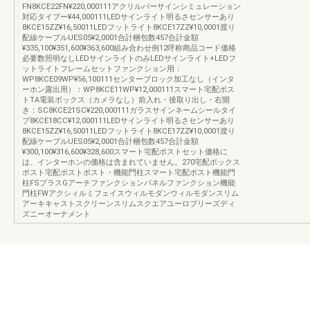
FN8KCE22FN¥220,000111アクリルバーサインシミュレーション
対応タイプー¥44,000111LEDサインライト明るさセンサーあり
8KCE15ZZ¥16,50011LEDフットライト8KCE17ZZ¥10,0001渡り
配線ケーブルUES05¥2,0001合計梱包数457合計金額
¥335,100¥351,600¥363,600組み合わせ例12呼称商品コード価格
必要数照明なしLEDサインライトのみLEDサインライト+LEDフ
ットライトフレームセットファンクション用：
WP8KCE09WP¥56,100111センターブロック加工なし（インタ
ーホン露出用）：WP8KCE11WP¥12,000111スマート宅配ポス
トTA電装ボックス（カメラなし）前入れ・後取り出し・右開
き：SC8KCE21SC¥220,000111ガラスサインネームシールタイ
プ8KCE18CC¥12,000111LEDサインライト明るさセンサーあり
8KCE15ZZ¥16,50011LEDフットライト8KCE17ZZ¥10,0001渡り
配線ケーブルUES05¥2,0001合計梱包数457合計金額
¥300,100¥316,600¥328,600スマート宅配ポストセット価格に
は、インターホンの価格は含まれていません。270宅配ボックス
ポスト宅配ポストポスト・機能門柱スマート宅配ポスト機能門
柱FSプラスGアーチファンクションパネルファンクション機能
門柱FWアクシィルミフェイスウィルモダンウィルモダンスリム
アーキキャストスクリーンスリムスクエアユーロブリーズディ
ズニーオーナメント