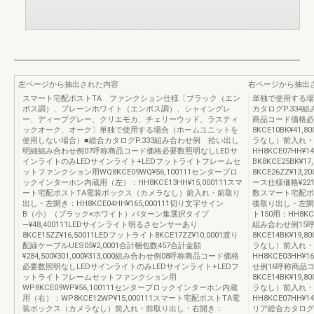
左ページから抽出された内容
右ページから抽出
スマート宅配ポストTA ファンクション仕様〔ブラック（エン
単独で使用する場
ボス調）、プレーンホワイト（エンボス調）、シャイングレ
カタログP.33
ー、ディープグレー、クリエモカ、チェリーウッド、ラスティ
商品コード価格必
ックオーク、オーク〕単独で使用する場合（ホームユニットを
8KCE10BK¥4
使用しない場合）■総合カタログP.333組み合わせ例 拾い出し
ラなし）前入れ・
明細組み合わせ例07呼称商品コード価格必要数照明なしLEDサ
HH8KCE07HH
インライトのみLEDサインライト+LEDフットライトフレームセ
BK8KCE25BK¥
ットファンクション用WQ8KCE09WQ¥56,100111センターブロ
8KCE26ZZ¥13
ックインターホン内蔵用（左）：HH8KCE13HH¥15,000111スマ
ース仕様価格¥22
ート宅配ポストTA電装ボックス（カメラなし）前入れ・前取り
数スマート宅配ポ
出し・左開き：HH8KCE04HH¥165,000111切り文字サイン
後取り出し・左開き：
B（小）（ブラック×ホワイト）パターン集選択タイプ
ト150用：HH8KC
―¥48,400111LEDサインライト明るさセンサーあり
組み合わせ例15
8KCE15ZZ¥16,50011LEDフットライト8KCE17ZZ¥10,0001渡り
8KCE14BK¥1
配線ケーブルUES05¥2,0001合計梱包数457合計金額
ラなし）前入れ・
¥284,500¥301,000¥313,000組み合わせ例08呼称商品コード価格
HH8KCE03HH¥
必要数照明なしLEDサインライトのみLEDサインライト+LEDフ
せ例16呼称商品
ットライトフレームセットファンクション用
8KCE14BK¥1
WP8KCE09WP¥56,100111センターブロックインターホン内蔵
ラなし）前入れ・
用（右）：WP8KCE12WP¥15,000111スマート宅配ポストTA電
HH8KCE07HH¥
装ボックス（カメラなし）前入れ・前取り出し・右開き：
リア総合カタログP