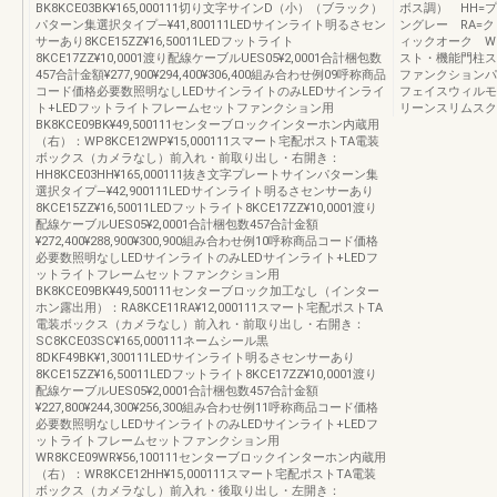
BK8KCE03BK¥165,000111切り文字サインD（小）（ブラック）
ボス調） HH=
パターン集選択タイプ―¥41,800111LEDサインライト明るさセン
ングレー RA=
サーあり8KCE15ZZ¥16,50011LEDフットライト
ィックオーク W
8KCE17ZZ¥10,0001渡り配線ケーブルUES05¥2,0001合計梱包数
スト・機能門柱ス
457合計金額¥277,900¥294,400¥306,400組み合わせ例09呼称商品
ファンクションパ
コード価格必要数照明なしLEDサインライトのみLEDサインライ
フェイスウィルモ
ト+LEDフットライトフレームセットファンクション用
リーンスリムスク
BK8KCE09BK¥49,500111センターブロックインターホン内蔵用
（右）：WP8KCE12WP¥15,000111スマート宅配ポストTA電装
ボックス（カメラなし）前入れ・前取り出し・右開き：
HH8KCE03HH¥165,000111抜き文字プレートサインパターン集
選択タイプ―¥42,900111LEDサインライト明るさセンサーあり
8KCE15ZZ¥16,50011LEDフットライト8KCE17ZZ¥10,0001渡り
配線ケーブルUES05¥2,0001合計梱包数457合計金額
¥272,400¥288,900¥300,900組み合わせ例10呼称商品コード価格
必要数照明なしLEDサインライトのみLEDサインライト+LEDフ
ットライトフレームセットファンクション用
BK8KCE09BK¥49,500111センターブロック加工なし（インター
ホン露出用）：RA8KCE11RA¥12,000111スマート宅配ポストTA
電装ボックス（カメラなし）前入れ・前取り出し・右開き：
SC8KCE03SC¥165,000111ネームシール黒
8DKF49BK¥1,300111LEDサインライト明るさセンサーあり
8KCE15ZZ¥16,50011LEDフットライト8KCE17ZZ¥10,0001渡り
配線ケーブルUES05¥2,0001合計梱包数457合計金額
¥227,800¥244,300¥256,300組み合わせ例11呼称商品コード価格
必要数照明なしLEDサインライトのみLEDサインライト+LEDフ
ットライトフレームセットファンクション用
WR8KCE09WR¥56,100111センターブロックインターホン内蔵用
（右）：WR8KCE12HH¥15,000111スマート宅配ポストTA電装
ボックス（カメラなし）前入れ・後取り出し・左開き：