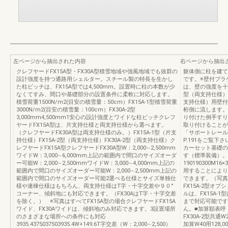
左ページから抽出された内容
右ページから抽出
クレフヤードFX15A型・FX30A型積雪地域や強風地域でも抜群の
躯体側に柱を建て
設計強度を持つ通路用シェルター。スチール製の特長を生かし
です。※壁付ブラ
た柱ピッチは、FX15A型では4,500mm。設置時に柱の本数が少
は、壁の強度を十
なくてすみ、間口や基礎部分の設置条件に柔軟に対応します。
型（両支持仕様）
積雪荷重1500N/m2(目安の積雪量：50cm）FX15A-1型積雪荷重
支持仕様）用壁付
3000N/m2(目安の積雪量：100cm）FX30A-2型
桁側に流します。
3,000mm4,500mm1安心の設計強度とワイドな柱ピッチクレフ
り付けた例手すり
ヤードFX15A型は、片支持仕様と両支持仕様から選べます。
取り付けることが
（クレフヤードFX30A型は両支持仕様のみ。）FX15A-1型（片支
「サポートレール
持仕様）FX15A-2型（両支持仕様）FX30A-2型（両支持仕様）ク
P.191をご覧
レフヤードFX15A型クレフヤードFX30A型W：2,000∼2,500mm
カーセット基礎の
ワイドW：3,000∼6,000mm上記の範囲内で間口のサイズオーダ
す（標準装備）。
ー可能W：2,000∼2,500mmワイドW：3,000∼4,000mm上記の
190190300
範囲内で間口のサイズオーダー可能W：2,000∼2,500mm上記の
用することにより
範囲内で間口のサイズオーダー可能2選べる仕様とサイズ単独仕
できます。（写真
様や連棟仕様はもちろん、両支持仕様はT字・十字交差や９０°
FX15A-2型オ
コーナー、傾斜地にも対応できます。（FX30AはT字・十字交差
ルは、FX15A-1
を除く。） ※写真はすべてFX15A型の場合クレフヤードFX15A
まで対応可能です
ワイド、FX30Aワイドは、傾斜地のみ対応できます。3設置場所
ん。■加算額表呼 称
のさまざまな場所への条件にも対応
FX30A-2型共通W2
3935.4375037503935.4W+149.6T字交差（W：2,000∼2,500）
加算W40用128,0