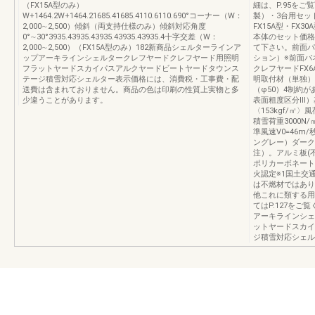
（FX15A型のみ）
細は、P.95を
W+1464.2W+1464.21685.41685.4110.6110.690°コーナー（W：
製）・3台用セッ
2,000∼2,500）傾斜（両支持仕様のみ）傾斜対応角度
FX15A型・FX
0°∼30°3935.43935.43935.43935.43935.4十字交差（W：
本体のセット価格（
2,000∼2,500）（FX15A型のみ）182新商品シェルターラインア
て下さい。前面パ
ップアーキラインシェルタークレフヤードクレフヤード用照明
ション）※前面パ
フラットヤードスカイパスアルクヤードビートヤードタウンス
クレフヤードFX6
テージ積雪対応シェルター表示価格には、消費税・工事費・配
明取付材（単独）
送費は含まれておりません。商品の色は印刷の性質上実物と多
（φ50）4制約が
少違うことがあります。
表面粗度区分Ⅲ）基
〈153kgf/㎡
積雪荷重3000N
準風速V0=46m/
ングレー）ダーク
注）。アルミ板(不
ポリカーボネート
火認定※1国土交通
は不燃材ではあり
他これに類する用
てはP.127をご
アーキラインシェ
ットヤードスカイ
ジ積雪対応シェル