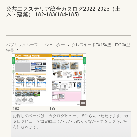
公共エクステリア総合カタログ2022-2023（土
木・建築） 182-183(184-185)
パブリックルーフ
シェルター
クレフヤードFX15A型・FX30A型
特長
182
183
お探しのページは「カタログビュー」でごらんいただけます。カ
タログビューではweb上でパラパラめくりながらカタログをごら
んになれます。