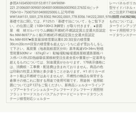
参照A1654500103153.8117.6W900W-
レーパネルポリカ
221.210060010090010040010080060003903.27632.6ピッチ
型サイドパネル＋
750×10＝75007501040002500G.L.記号呼称
のご注意P.774
WW1AW151,5001,278.8302.9W202,0001,778.8356.1W222,2001,978.8377.4W252,500
（別冊）UJ870
基礎寸法に関しては、P.121の「基礎寸法について」をご覧下さ
ものについては、
い。の位置に梁（100×100×2.3t鋼管）が取り付きます。●姿図
ターラインアップ
屋 根 材ガルバリウム鋼板(不燃材)不燃認定国土交通大臣認定
ヤード用照明フラ
No.NM-8697アルミ板(不燃材)不燃認定国土交通大臣認定
ードタウンステー
No.NM-8597■垂直最深積雪量比重0.20.3目安の積雪量
30cm20cm※目安の積雪量を超えないうちに必ず雪おろしをし
て下さい。風荷重（地表面粗度区分Ⅲ）基準風速V0=34m/秒積
雪荷重600N/㎡〈61kgf/㎡〉駐輪場駐輪場通路屋根通路屋根バ
ス停バス停LED熱線吸収屋根材受注生産全長や重量が一定基準を
超えるものについては、別途運賃がかかります。178表示価格に
は、消費税・工事費・配送費は含まれておりません。商品の色
は印刷の性質上実物と多少違うことがあります。※1 ポリカーボ
ネート板は不燃材ではありませんが、不燃性の物品を保管する
倉庫その他これに類する用途で使用可能です。用途例・使用範
囲についてはP.127をご覧ください。新商品シェルターラインア
ップアーキラインシェルタークレフヤードクレフヤード用照明
フラットヤードスカイパスアルクヤードビートヤードタウンス
テージ積雪対応シェルター