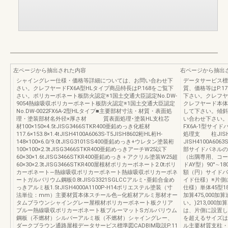
左ページから抽出された内容
右ページから抽出
シャイングレー仕様・価格等詳細については、お問い合わせ下
データサービス標準図
さい。クレフヤードFX6A型HLタイプ商品特長はP.168をご覧下
質、価格等はP.17
さい。ポリカーボネート板防火認定※1国土交通大臣認定No.DW-
下さい。クレフヤ
9054熱線吸収ポリカーボネート板防火認定※1国土交通大臣認定
クレフヤード本体
No.DW-0022FX6A-2型HLタイプ■主要部材寸法・材質・表面処
して下さい。傾斜
理・塗装部材名外径×厚さ材 質表面処理･塗装HL支柱芯
い合わせ下さい。F
材100×150×4.5tJISG3466STKR400亜鉛めっき化粧材
FX6A-1型サ
117.6×153.8×1.4tJISH4100A6063S-T5JISH8602桁HL桁H-
処理支 柱JISH41
148×100×6.0/9.0tJISG3101SS400亜鉛めっき+ウレタン塗装桁
JISH4100A6
100×100×2.3tJISG3466STKR400亜鉛めっきアーチW25以下
部サイドパネルの
60×30×1.6tJISG3466STKR400亜鉛めっき＋アクリル塗装W25超
（出隅専用、コー
60×30×2.3tJISG3466STKR400屋根材ポリカーボネート2.0tポリ
ドAY型）90°
カーボネート—熱線吸収ポリカーボネート熱線吸収ポリカーボネ
額（円）サイドパ
ートガルバリウム鋼板0.8tJISG3321SGLCCアルミ･亜鉛合金め
イド仕様）※片側
っきアルミ板1.5tJISH4000A1100P-H14ポリエステル塗装（寸
仕様）単体45型188,
法単位：mm）主要材質本体スチール色―化粧材アルミ形材オー
加算475,000加
タムブラウンシャイングレー屋根材ポリカーボネート板クリア
い。)213,000加
ブルー熱線吸収ポリカーボネート板ブルーマットSガルバリウム
は、片側に設置した
鋼板（不燃材）シルバーアルミ板（不燃材）シャイングレー、
を超えるサイズは
ダークブラウン通路屋根データサービス標準図CADBIM取説P.11
ル主要材質支柱・