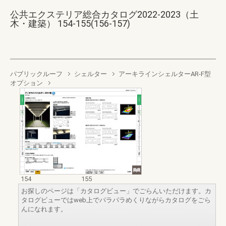
公共エクステリア総合カタログ2022-2023（土
木・建築） 154-155(156-157)
パブリックルーフ
シェルター
アーキラインシェルターAR-F型
オプション
154
155
お探しのページは「カタログビュー」でごらんいただけます。カ
タログビューではweb上でパラパラめくりながらカタログをごら
んになれます。