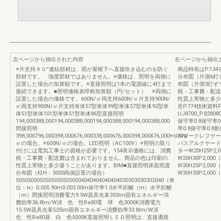
左ページから抽出された内容
右ページから抽出
※片支持９０°連結部材は、雨が屋根下へ直接吹き込むのを防ぐ
商品特長はP.1
部材です。 強度部材ではありません。※価格は、照明を両側に
分布図（片側6灯
設置した場合の加算額です。※直接照明は1本の電源線に4灯まで
布図（片側3灯ず
接続できます。■照明価格表呼称加算額（円/セット） ※両側に
税・工事費・配送
設置した場合の価格です。600N/㎡両支持600N/㎡片支持900N/
性質上実物と多少
㎡両支持900N/㎡片支持単体57型単体99型単体57型単体92型単
意P.774技術資
体51型単体101型単体51型単体86型直接照明
UJ8700_P.82808
194,000388,000194,000388,000194,000388,000194,000388,000
保守率0.8保守率0
間接照明
率0.8保守率0
398,000796,000398,000676,000338,000676,000398,000676,000※600N/
ルタークレフヤー
㎡の場合。※600N/㎡の場合。LED照明（AC100V）※照明の取り
パスアルクヤード
付けには電気工事士の資格が必要です。154表示価格には、消費
ターW20H25P2,0
税・工事費・配送費は含まれておりません。商品の色は印刷の
W20H30P2,000
性質上実物と多少違うことがあります。BIM■直接照明床面照度
W30H25P2,000
分布図（柱H：3000両側設置の場合）
W30H30P2,000
50505050505050505050504040404040404030303030302040（単
位：lx）0.005.90m0.003.00m保守率1.0水平距離（m）水平距離
（m）間接照明消費電力9.5W器具光束350lm固有エネルギー消
費効率36.8lm/W演 色 性Ra80電 球 色3000K消費電力
15.5W器具光束525lm固有エネルギー消費効率33.8lm/W演
色 性Ra80昼 白 色5000K直接照明ＬＥＤ照明は、直接通路