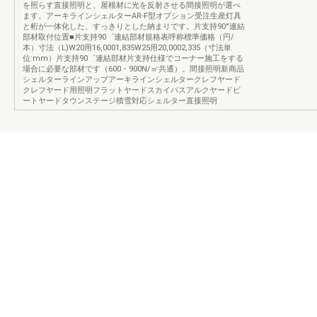
を照らす直接照明と、屋根材に光を反射させる間接照明が選べ
ます。アーキラインシェルターAR-F型オプション受注生産灯具
と桁が一体化した、すっきりとした納まりです。片支持90°連結
部材取付位置■片支持90゜連結部材規格表呼称標準価格（円/
本）寸法（L)W20用16,0001,835W25用20,0002,335（寸法単
位:mm）片支持90゜連結部材片支持仕様でコーナー施工をする
場合に必要な部材です（600・900N/㎡共通）。間接照明新商品
シェルターラインアップアーキラインシェルタークレフヤード
クレフヤード用照明フラットヤードスカイパスアルクヤードビ
ートヤードタウンステージ積雪対応シェルター直接照明