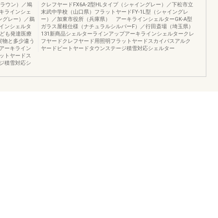
ブラウン）／鳩
クレフヤードFX6A-2型HLタイプ（シャイングレー）／下松市立
キラインシェ
末武中学校（山口県）フラットヤードFY-1L型（シャイングレ
イングレー）／鵜
ー）／加東市役所（兵庫県） アーキラインシェルターGK-A型
インシェルタ
ガラス屋根仕様（ナチュラルシルバーF）／行田斎場（埼玉県）
こども発達医療
131新商品シェルターラインアップアーキラインシェルタークレ
実物と多少違う
フヤードクレフヤード用照明フラットヤードスカイパスアルク
アーキライン
ヤードビートヤードタウンステージ積雪対応シェルター
ットヤードス
ジ積雪対応シ