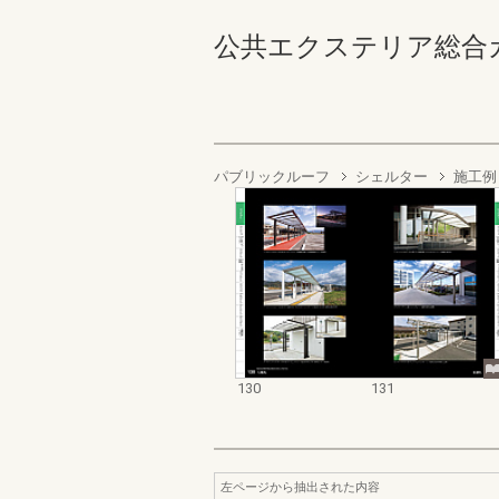
公共エクステリア総合カタログ
パブリックルーフ
シェルター
施工例
130
131
左ページから抽出された内容