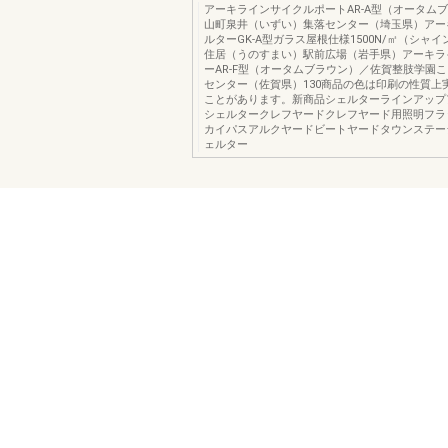
アーキラインサイクルポートAR-A型（オータム
山町泉井（いずい）集落センター（埼玉県）アー
ルターGK-A型ガラス屋根仕様1500N/㎡（シャ
住居（うのすまい）駅前広場（岩手県）アーキラ
ーAR-F型（オータムブラウン）／佐賀整肢学園
センター（佐賀県）130商品の色は印刷の性質上
ことがあります。新商品シェルターラインアップ
シェルタークレフヤードクレフヤード用照明フラ
カイパスアルクヤードビートヤードタウンステー
ェルター