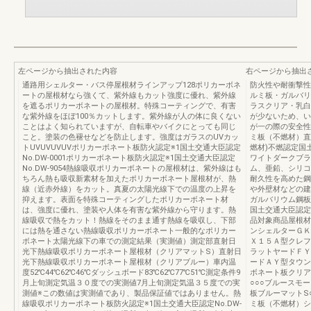
左ページから抽出された内容
右ページから抽出
通路用シェルター・バス停屋根材ラインアップ128ポリカーボネ
防火性や耐衝撃性
ートの屋根材なら強くて、紫外線もカット強度に優れ、紫外線
ルミ板・ガルバリ
を遮るポリカーボネートの屋根材。特殊コーティングで、有害
ラスクリア・乳白
な紫外線をほぼ100％カットします。紫外線が人の体に良くない
が少ないため、い
ことはよく知られていますが、自転車やバイクにとっても同じ
が一の際の安全性
こと。塗装の色褪せなどを防止します。強度はガラスのUVカッ
ミ板（不燃材）直
トUVUVUVUVポリカーボネート板防火認定※1国土交通大臣認定
燃材)不燃認定国土
No.DW-0001ポリカーボネート板防火認定※1国土交通大臣認定
ワイトダークブラ
No.DW-9054熱線吸収ポリカーボネートの屋根材は、紫外線はも
ム、亜鉛、シリコ
ちろん熱も吸収新素材を加えたポリカーボネート屋根材が、熱
耐久性を高めた鋼
線（近赤外線）をカット。真夏の太陽光線下での温度の上昇を
や外壁材などの建
抑えます。表面を特殊コーティングしたポリカーボネート材
ガルバリウム鋼板
は、強度に優れ、塗装や人体を有害な紫外線から守ります。熱
国土交通大臣認定N
線吸収で熱をカット！熱線をそのまま通す熱線を吸収し、下部
品対象商品屋根材
には熱を通さない熱線吸収ポリカーボネート一般的なポリカー
ンシェルターＧＫ
ボネート太陽光線下の車での測定結果（実測値）測定部直射日
Ｘ１５Ａ型クレフ
光下熱線吸収ポリカーボネート屋根材（クリアマットS）直射日
ラットヤードＦＹ
光下熱線吸収ポリカーボネート屋根材（クリアブルー）車内温
ードＡＹ型タウン
度52℃44℃62℃46℃ダッシュボード83℃62℃77℃51℃測定条件9
ボネート板クリア
月上旬測定気温３０度での実測値7月上旬測定気温３５度での実
○○○ブルースモ
測値※この数値は実測値であり、製品保証値ではありません。熱
板ブルーマットS
線吸収ポリカーボネート板防火認定※1国土交通大臣認定No.DW-
ミ板（不燃材）シ