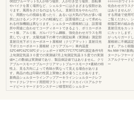
0022ブルーマットS人が待つ場所、人が行き交う場所、自転車
○○○○○ホワイト
やバイクを置く場所など、シェルターにはさまざまな役割があ
化合わせガラスク
ります。風雨をさけるのはもちろん、直射日光をやわらげた
はありませんが、
り、周囲からの視線を遮ったり、あるいは大気の汚れが多い場
する用途で使用可
所におけるメンテナンスの軽減など、設置場所によって求めら
ご覧ください。シル
れる付加機能は異なります。シェルターの屋根材には、設置場
樹脂芯材の組み合
所や用途に合わせてコーディネートできるよう、ポリカーボネ
直射日光をカット…
ート板、アルミ板、ガルバリウム鋼板、強化合わせガラスを用
にカットします。
意しています。太陽光線下の車での測定結果（実測値）測定部
がっちりガードし
直射日光下ポリカーボネート屋根材（クリアマット）直射日光
屋根材に不燃認定
下ポリカーボネート屋根材（クリアブルー）車内温度
ます。アルミ樹脂
52℃48℃62℃50℃ダッシュボード83℃71℃77℃58℃測定条件9月
No.NM-196
上旬測定気温３０度での実測値7月上旬測定気温３５度での実測
タークレフヤード
値※この数値は実測値であり、製品保証値ではありません。クリ
スアルクヤードビ
アブルースモークブルークリアマットブルースモーク※素材の特
ー
性上、見る方向によって色味が異なって見える場合がありま
す。商品の色は印刷の性質上実物と多少違うことがあります。
新商品シェルターラインアップアーキラインシェルタークレフ
ヤードクレフヤード用照明フラットヤードスカイパスアルクヤ
ードビートヤードタウンステージ積雪対応シェルター