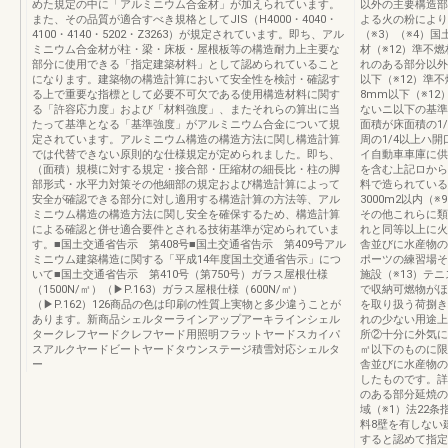
めた規定の中に「アルミニウム合金材」が加えられています。
以外の主要構造部
また、その品質が適合すべき規格としてJIS（H4000・4040・
よる火の粉により
4100・4140・5202・Z3263）が規定されています。即ち、アル
（※3）（※4）
ミニウム合金材が柱・梁・床板・屋根板等の構造耐力上主要な
材（※12）準不
部分に使用できる「指定建築材料」として認められていること
れのある部分以外
になります。建築物の構造計算において安全性を検討・確認す
以下（※12）準
る上で重要な指標として必要不可欠である使用構造材料に関す
8mm以下（※1
る「許容応力度」および「材料強度」、またそれらの算出に当
ないニ以下の基準
たって基準となる「基準強度」がアルミニウム合金について規
面積が床面積の1
定されています。アルミニウム構造の構造方法に関し構造計算
周の1/4以上ハ
では代替できない原則的な仕様規定が定められました。即ち、
イ自動車車庫に供す
（面積）規模に対する規定・接合部・圧縮材の細長比・柱の脚
を含む上記ロから
部形式・水平力対策その他細部の規定および構造計算によって
料で造られている
安全が確認できる部分に対し適用する構造計算の方法等、アル
3000m2以内
ミニウム構造の構造方法に関し安全を確保するため、構造計算
その他これらに類
による確認と併せ適合要件とされる技術基準が定められていま
れと同等以上に火
す。■国土交通省告示 第408号■国土交通省告示 第409号アル
舎並びに水産物の
ミニウム建築構造に関する「平成14年度国土交通省告示」につ
ポーツの練習場そ
いて■国土交通省告示 第410号（第750号）ガラス屋根仕様
施設（※13）テ
（1500N/㎡）（▶P.163）ガラス屋根仕様（600N/㎡）
で収納可燃物がほ
（▶P.162）126商品の色は印刷の性質上実物と多少違うことが
を取り扱う荷捌き
あります。新商品シェルターラインアップアーキラインシェル
れの少ない用途上
タークレフヤードクレフヤード用照明フラットヤードスカイパ
所②十分に外気に
スアルクヤードビートヤードタウンステージ積雪対応シェルタ
㎡以下のものに限
ー
舎並びに水産物の
したものです。詳
のある部分延焼の
域（※1）法22
料8壁を有しない
すると認めて指定