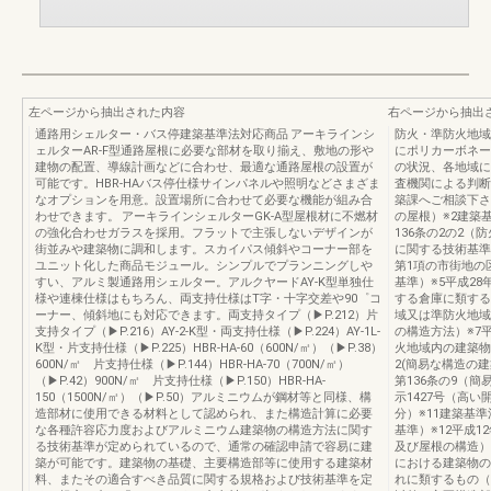
左ページから抽出された内容
右ページから抽出
通路用シェルター・バス停建築基準法対応商品 アーキラインシ
防火・準防火地域
ェルターAR-F型通路屋根に必要な部材を取り揃え、敷地の形や
にポリカーボネー
建物の配置、導線計画などに合わせ、最適な通路屋根の設置が
の状況、各地域に
可能です。HBR-HAバス停仕様サインパネルや照明などさまざま
査機関による判断
なオプションを用意。設置場所に合わせて必要な機能が組み合
築課へご相談下さ
わせできます。 アーキラインシェルターGK-A型屋根材に不燃材
の屋根）※2建築
の強化合わせガラスを採用。フラットで主張しないデザインが
136条の2の2
街並みや建築物に調和します。スカイパス傾斜やコーナー部を
に関する技術基準
ユニット化した商品モジュール。シンプルでプランニングしや
第1項の市街地の
すい、アルミ製通路用シェルター。アルクヤードAY-K型単独仕
基準）※5平成2
様や連棟仕様はもちろん、両支持仕様はT字・十字交差や90゜コ
する倉庫に類する
ーナー、傾斜地にも対応できます。両支持タイプ（▶P.212）片
域又は準防火地域
支持タイプ（▶P.216）AY-2-K型・両支持仕様（▶P.224）AY-1L-
の構造方法）※7
K型・片支持仕様（▶P.225）HBR-HA-60（600N/㎡）（▶P.38）
火地域内の建築物
600N/㎡ 片支持仕様（▶P.144）HBR-HA-70（700N/㎡）
2(簡易な構造の
（▶P.42）900N/㎡ 片支持仕様（▶P.150）HBR-HA-
第136条の9（
150（1500N/㎡）（▶P.50）アルミニウムが鋼材等と同様、構
示1427号（高
造部材に使用できる材料として認められ、また構造計算に必要
分）※11建築基
な各種許容応力度およびアルミニウム建築物の構造方法に関す
基準）※12平成1
る技術基準が定められているので、通常の確認申請で容易に建
及び屋根の構造）
築が可能です。建築物の基礎、主要構造部等に使用する建築材
における建築物の
料、またその適合すべき品質に関する規格および技術基準を定
れに類するもの（