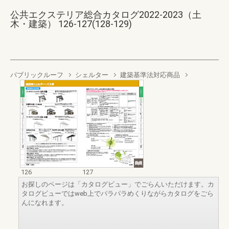
公共エクステリア総合カタログ2022-2023（土
木・建築） 126-127(128-129)
パブリックルーフ
シェルター
建築基準法対応商品
126
127
お探しのページは「カタログビュー」でごらんいただけます。カ
タログビューではweb上でパラパラめくりながらカタログをごら
んになれます。