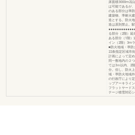
床面積3000m2
は可能であるが、
のある部分は準防
建築物、準耐火建
造とする。防火地
造は原則禁止。駅
●●●●●●●●●●
る部分（2階）延
ある部分（1階）道
イン（2階）3m
■防火地域・準防
22条指定区域市
計画によって定め
同一敷地内の２つ
ては3ｍ以内、2
分。但し、防火上
域・準防火地域外
の行政庁により定
ップアーキライン
フラットヤードス
テージ積雪対応シ