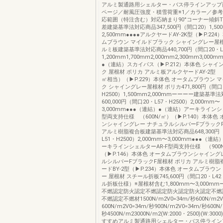
アルミ製通路用シェルター・バス停ラインアップ
ページ／耐風圧強度・積雪荷重※1／カラー／参考
応範囲（特注含む）対応納まり90°コーナー傾斜
差建築基準法対応商品347,500円（間口20）1,50
2,500mm●●●●アルクヤードAY-2K型（▶P.22
ムブラウン マイルドブラック シャイングレー屋根
ルミ板建築基準法対応商品440,700円（間口20・L
1,200mm1,700mm2,000mm2,300mm3,000
●（連結）スカイパス（▶P.212）本体色 シャイ
ク 屋根材 ポリカ アルミ板アルクヤードAY-2型
㎡相当）（▶P.229）本体色 オータムブラウン 
ク シャイングレー屋根材 ポリカ471,800円（間口2
H2500）1,500mm2,000mmーーーー建築基準
600,000円（間口20・L57・H2500）2,000mm〜
3,000mm●●●（連結）●（連結）アーキラインシ
型両支持仕様 （600N/㎡）（▶P.140）本体色
ンシャイングレー ナチュラルシルバーFブラックF
アルミ樹脂複合板建築基準法対応商品648,300円
L51・H2500）2,000mm〜3,000mm●●●（連
ーキラインシェルターAR-F型両支持仕様 （900
（▶P.146）本体色 オータムブラウンシャイング
ルシルバーFブラックF屋根材 ポリカ アルミ樹脂
ードBY-2型（▶P.234）本体色 オータムブラウ
ー 屋根材 スチール折板745,600円（間口20・L42
ル折板仕様）※屋根材含む1,800mm〜3,000mm
不燃認定防火認定不燃認定防火認定防火認定不燃
不燃認定不燃材1500N/m2V0=34m/秒600N/m2V
600N/m2V0=34m/秒900N/m2V0=34m/秒600N
秒4500N/m23000N/m2(W:2000・2500)(W:3
すすめアルミ製通路用シェルター・バス停ライン