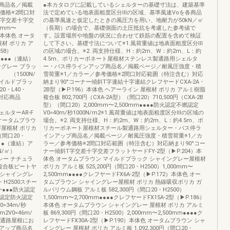
商品名／掲載
●本カタログに記載しているシェルターの基礎寸法は、建築基準
価格※2間口対
法で定めている地表面粗度区分Ⅲの区域、基準風速Voを各商品
T字交差十字交
の基準風速と仮定したときの風圧力を用い、地耐力が50kN／㎡
0mm〜
（長期）の場合で、基礎側面の土圧抵抗を考慮した参考値で
4）本体色 オータ
す。設置場所や地盤の状況に合わせて鉄筋の配置を含めて検証
材 ポリカ ア
して下さい。基礎寸法について※1.風荷重値は地表面粗度区分Ⅲ
58）
の区域の場合。※2. 両支持仕様、H：約2m、W：約2m、L：約
mm●●●（連結）
4.5m、ポリカーボネート屋根材ステンレス製通路用シェルタ
ングレー ブラッ
ー・バス停ラインアップ商品名／掲載ページ／耐風圧強度・積
 （1500N/
雪荷重※1／カラー／参考価格※2間口対応範囲（特注含む）対応
マイルドブラッ
納まり90°コーナー傾斜T字連結十字連結クレフヤードCXA-2A・
0・L40・
2B型（▶P.196）本体色 ヘアーライン 屋根材 ポリカ アルミ樹脂
法対応商品
複合板 802,700円（CXA-2A型）（間口20）710,500円（CXA-2B
型）（間口20）2,000mm〜2,500mm●●●●防火認定不燃認定
ェルターAR-F
V0=40m/秒1000N/m2※1.風荷重値は地表面粗度区分Ⅲの区域の
 オータムブラウ
場合。※2. 両支持仕様、H：約2m、W：約2m、L：約4.5m、ポ
屋根材 ポリカ
リカーボネート屋根材スチール製通路用シェルター・バス停ラ
（間口20・
インアップ商品名／掲載ページ／耐風圧強度・積雪荷重※1／カ
結）●（連結）ア
ラー／参考価格※2間口対応範囲（特注含む）対応納まり90°コー
N/㎡）
ナー傾斜T字交差十字交差フラットヤードFY-2型（▶P.204）本
レー ナチュラ
体色 オータムブラウン マイルドブラック シャイングレー屋根材
複合板ビートヤ
ポリカ アルミ板 525,200円（間口20・H2500）1,000mm〜
ン シャイングレ
2,500mm●●●●クレフヤードFX6A-2型（▶P.172）本体色 オー
・H2500スチー
タムブラウン シャイングレー屋根材 ポリカ 熱線吸収ポリカ ガ
ー●●●防火認定
ルバリウム鋼板 アルミ板 582,300円（間口20・H2500）
認定防火認定
1,500mm〜2,700mm●●●●クレフヤードFX15A-2型（▶P.186）
0=34m/秒
本体色 オータムブラウン シャイングレー 屋根材 ポリカ アルミ
/m2V0=46m/
板 869,300円（間口20・H2500）2,000mm〜2,500mm●●●●ク
000)通路屋根にお
レフヤードFX30A-2型（▶P.190）本体色 オータムブラウン シャ
アップ商品名
イングレー 屋根材 ポリカ アルミ板 1,092,300円（間口20・