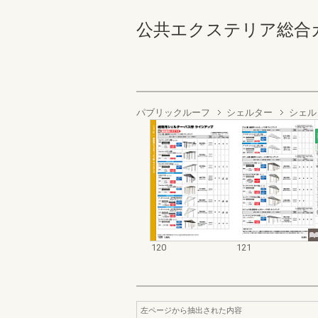
公共エクステリア総合カタログ
パブリックルーフ
シェルター
シェル
120
121
左ページから抽出された内容