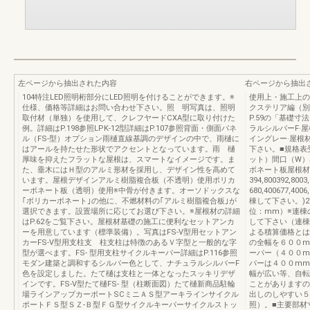
左ページから抽出された内容
右ページから抽出
104特注LED照明桁部分にLED照明を付けることができます。※
使用上・施工上のご
仕様、価格等詳細はお問い合わせ下さい。照 明写真は、照明
クステリア編（別冊
取付材（単独）を使用して、クレフヤードCXA型に取り付けた
P.59の「基礎
例。詳細はP.198参照LPK-12型詳細はP.107参照背面・側面パネ
ラルシルバーF·
ル（FS-型）オプション雨樋直線基調のデザインの中で、雨樋に
イングレー·屋根
はアールを持たせた形状でアクセントとなっています。雨 樋
下さい。■規格
厚味を抑えたフラットな屋根は、スマートなイメージです。ま
ット）間口（W）
た、垂木にはＨ型のアルミ形材を採用し、デザイン性を高めて
ボネート板屋根材
います。屋根デザインアルミ樹脂複合板（不透明）使用ポリカ
394,800392,80
ーボネート板（透明）使用※中骨が付きます。オーソドックスな
680,400677,4
｢ポリカーボネート｣の他に、不燃材料の｢アルミ樹脂複合板｣が
棟して下さい。)271
選択できます。設置場所に応じてお選び下さい。※屋根材の詳細
位：mm）※連棟
はP.62をご覧下さい。屋根材基礎の施工に便利なセットアンカ
して下さい（連棟
ーを用意しています（標準装備）。写真はFS-V型用セットアン
よる積算価格とは
カーFS-V型用支柱支 柱支柱は特徴のあるＶ字型と一般的な字
の全幅を６００m
型が選べます。FS- 型用支柱サイクルキーパー詳細はP.116参照
ーパー（４００m
モダン建築と調和するシルバー色として、ナチュラルシルバーF
パーは４００mm
色を設定しました。たて樋は支柱と一体となったスッキリデザ
幅が広い等、自転
インです。FS-V型たて樋FS- 型（柱断面図）たて樋新商品駐輪
ことがありますの
場ラインアップカーポートSCミニＡＳ型アーキラインサイクル
出しのしやすい５
ポートＦＳ型ＳＺ-Ｂ型ＦＧ型サイクルキーパーサイクルストッ
照）。■主要部材