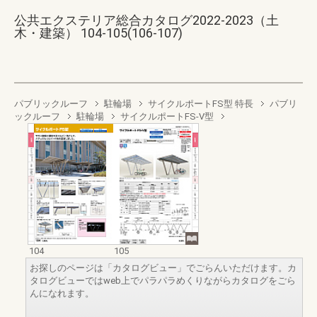
公共エクステリア総合カタログ2022-2023（土
木・建築） 104-105(106-107)
パブリックルーフ
駐輪場
サイクルポートFS型 特長
パブリ
ックルーフ
駐輪場
サイクルポートFS-V型
104
105
お探しのページは「カタログビュー」でごらんいただけます。カ
タログビューではweb上でパラパラめくりながらカタログをごら
んになれます。