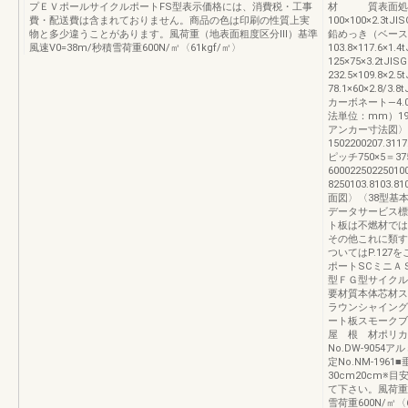
プＥＶポールサイクルポートFS型表示価格には、消費税・工事
材 質表面処理
費・配送費は含まれておりません。商品の色は印刷の性質上実
100×100×2.3t
物と多少違うことがあります。風荷重（地表面粗度区分Ⅲ）基準
鉛めっき（ベース
風速V0=38m/秒積雪荷重600N/㎡〈61kgf/㎡〉
103.8×117.6×1
125×75×3.2tJ
232.5×109.8×2.
78.1×60×2.8/3.
カーボネート—4
法単位：mm）190
アンカー寸法図〉
1502200207.3117
ピッチ750×5＝375
6000225022501
8250103.8103
面図〉〈38型基
データサービス標準
ト板は不燃材では
その他これに類す
ついてはP.12
ポートSCミニＡ
型ＦＧ型サイクル
要材質本体芯材ス
ラウンシャイング
ート板スモークブ
屋 根 材ポリカ
No.DW-905
定No.NM-196
30cm20cm
て下さい。風荷重
雪荷重600N/㎡