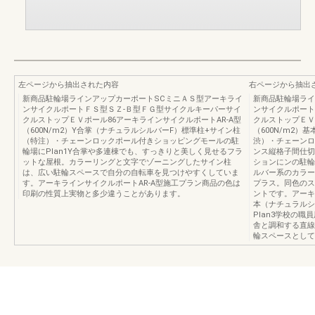
左ページから抽出された内容
右ページから抽出
新商品駐輪場ラインアップカーポートSCミニＡＳ型アーキライ
新商品駐輪場ライ
ンサイクルポートＦＳ型ＳＺ-Ｂ型ＦＧ型サイクルキーパーサイ
ンサイクルポート
クルストップＥＶポール86アーキラインサイクルポートAR-A型
クルストップＥＶ
（600N/m2）Y合掌（ナチュラルシルバーF）標準柱+サイン柱
（600N/m2
（特注）・チェーンロックポール付きショッピングモールの駐
渋）・チェーンロ
輪場にPlan1Y合掌や多連棟でも、すっきりと美しく見せるフラ
ンス縦格子間仕切
ットな屋根。カラーリングと文字でゾーニングしたサイン柱
ションにンの駐輪
は、広い駐輪スペースで自分の自転車を見つけやすくしていま
ルバー系のカラー
す。アーキラインサイクルポートAR-A型施工プラン商品の色は
プラス。同色のス
印刷の性質上実物と多少違うことがあります。
ントです。アーキラ
本（ナチュラルシ
Plan3学校の
舎と調和する直線
輪スペースとして