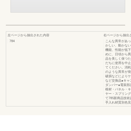
左ページから抽出された内容
右ページから抽出
784
こんな異常があっ
かしい、動かない
機能、性能が低下
めに、日頃から異
品を美しく保つた
だちに使用を中止
てください。消耗
のような異常が発
破損などによりケ
など交換品●キャ
ダンパー●電装部
根材・パネル・キ
ヤー・スプリング
て785新商品技
手入れ材質別色見