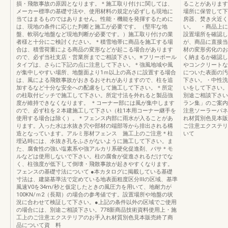
損・飛散事故の原因となります。＊施工取り付けに関しては、
ることがあります
メーカー標準の基礎寸法や、使用材料の規定が必ずしも現地に
場所に保管して下
当てはまるものではありません。性能・機能を発揮するために
房器、焚き火近く
は、現地の条件に応じた判断と施工が必要です。（堅牢な地
い。 ・商品上に
盤、軟弱な地盤など現地判断が必要です。）施工取り付けの業
設置場所を確認し
者様と十分にご検討ください。＊積雪地帯に商品を施工する場
が、商品に直接当
合は、積雪荷重による商品の変形などが起こる場合があります
材の変形劣化のお
ので、必ず当社支店・営業所までご相談下さい。※フリーポール
く納まるか確認し
タイプは、さらに下記の点に注意して下さい。＊強風地域や風
やコンクリートな
が集中しやすい場所、地盤面より1ｍ以上の高さに設置する場合
についた表面の汚
は、風による飛散事故がおきるおそれがありますので、柱を追
下さい。・中性洗
加するなど十分な安全への配慮をして施工して下さい。＊所定
いをして下さい。
の柱取付ピッチで施工して下さい。所定寸法を外れると製品強
別途ご相談下さい
度が維持できなくなります。 ＊コーナー部には風が集中します
ラン集」のご案内
ので、必ず柱を２本建施工して下さい（柱1本用コーナー継手を
注意ソーラーパネ
使用する場合は除く）。＊フェンス内部に雨水が入ることがあ
れ材質別色見本販
ります。入った水は水抜き穴や部材の端部等から排出される構
ご注意エクステリ
造となっています。アルミ形材フェンス 施工上のご注意＊柱
いて
埋込時には、水抜き孔をふさがないように施工して下さい。ま
た、腐食性の強い塩素系や強アルカリ系硬化促進剤、バサ＊モ
ルなどは使用しないで下さい。柱の腐食が促進されるだけでな
く、柱強度が低下して倒壊・飛散事故が起きやすくなります。
フェンスの基礎寸法について ●本カタログに掲載している基礎
寸法は、建築基準法で定めている地表面粗度区分Ⅲの区域、基準
風速V0を34m/秒と仮定したときの風圧力を用いて、地耐力が
100KN/ｍ2（長期）の場合の参考値です。設置場所や地盤の状
況に合わせて検証して下さい。●上記の条件以外の区域でご使用
の場合には、別途ご相談下さい。778新商品技術資料使用上・施
工上のご注意エクステリアのお手入れ材質別色見本販売終了商
品について資 料