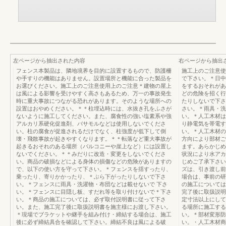
左ページから抽出された内容
右ページから抽出
フェンス本製品は、隣地境界を目的に設置するもので、防護柵
施工上のご注意使
や手すりの機能はありません。設置場所と機能に合った製品を
で下さい。＊日中
お選びください。施工上のご注意使用上のご注意＊建物の屋上
をするおそれがあ
は風による影響を受けやすく高さもあるため、万一の事故発生
どの危険を招く行
時に重大事故につながる恐れがあります。そのような場所への
たりしないで下さ
設置はおやめください。＊＊柱埋込時には、水抜き孔をふさが
さい。＊雨具・洗
ないように施工してください。また、腐食性の強い塩素系や強
い。＊人工木材は
アルカリ系硬化促進剤、バサモルなどは使用しないでくださ
り静電気を帯電す
い。柱の腐食が促進されるだけでなく、柱強度が低下して倒
い。＊人工木材の
壊・飛散事故が起きやすくなります。＊＊転落など重大事故が
方向により部材ご
起きるおそれのある場所（バルコニーや崖上など）には設置し
ます。あらかじめ
ないでください。＊＊みだりに改造・変更をしないでくださ
状況により水アカ
い。商品の破損などによる身体の損傷などの危険がありますの
じめご了承下さい
で、以下の使い方を守って下さい。＊フェンスを揺すったり、
ズは、引き渡し前
乗ったり、寄りかかったり、＊ぶら下がったりしないで下さ
場合は、事前の研
い。＊フェンスに雨具・洗濯物・布団などは載せないで 下さ
の施工については
い。＊フェンスに目隠し板、すだれ等を取り付けないで＊下さ
完了後に取扱説明
い。＊商品の施工については、必ず取付説明書に従って下さ
定寸法以上にして
い。また、施工完了後に取扱説明書を施主様にお渡し下さい。
る場所に施工する
＊現場でブラケットや継手を組み付け・締結する場合は、施工
い。＊部材変形防
後に必ず締結具合を確認して下さい。締結不良は風による破
い。・人工木材商