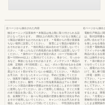
左ページから抽出された内容
右ページから抽出
独立オーニング設置条件＊本製品は地上階に取り付けられる設
電動引戸商品に関
計となっております。 2階以上の高所に取りつけると強風によ
は、取付説明書を
り製品が破損するおそれがあります。＊母屋からの雪が直接落
お問い合わせ下さ
ちない場所に設置してください。 落雪により製品が破損する
を致しかねる場合
おそれがあります。＊他社商品と組み合わせて設置しないでく
ご注意＊電動商品
ださい。＊崖っぷちなどの高低差のある場所には設置しないで
でスイッチから離
ください。＊操作ロープは必ず規定の高さ（ロープ先端が床
商品の見える位置
面〜1030mm以上）に取付けてください。巻きつく、引っかか
供には操作させな
るなど、事故になるおそれがあります。メンテナンス＊商品の
す。＊扉の動きが
点検 定期的（年1回程度）に、ねじ・ボルト類のゆるみを点検
りを行ってくださ
し、締め直してください。 ウエイトベース仕様は、1か月に一
い。感電のおそれ
度はウエイト部がずれていないか確認してください。＊商品の
けて、落し棒で固
お手入れ 古くなったキャンバスは、早めに交換してくださ
（停電・故障）に
い。強風等で破損しやすくなります。 ‌洗剤は必ず中性洗剤を
て下さい。＊レー
ご使用ください。酸性・アルカリ性塩素系薬品はアルミ形材・
作に支障をきたす
ステンレス部品の腐食や塗膜はがれを引き起こしますので絶対
をして下さい。＊
に使用しないでください。誤って使用した場合は、すぐに大量
ーのブレーキ力に
の水で薬品を洗い流してください。 アルミをお手入れする場
するときは、障害
合、金属製ブラシ・金べら等は表面の塗膜を傷付け劣化を早め
さい。＊光電セン
ますので使用しないでください。 キャンバスをお手入れする
害物等の安全を確
場合、ぬらしたスポンジで拭いてください。 中性洗剤を使用
したまま開閉操作