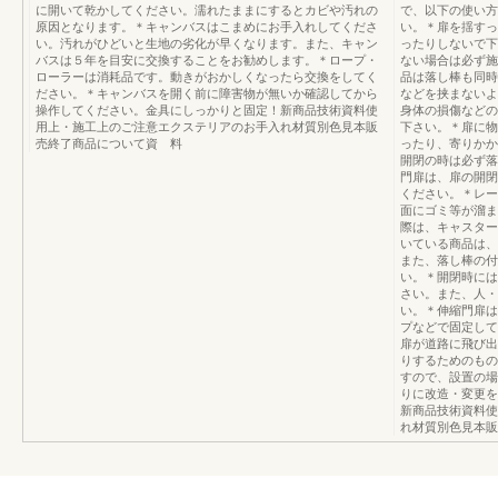
に開いて乾かしてください。濡れたままにするとカビや汚れの
で、以下の使い方
原因となります。＊‌キャンバスはこまめにお手入れしてくださ
い。＊扉を揺すっ
い。汚れがひどいと生地の劣化が早くなります。また、キャン
ったりしないで下
バスは５年を目安に交換することをお勧めします。＊‌ロープ・
ない場合は必ず施
ローラーは消耗品です。動きがおかしくなったら交換をしてく
品は落し棒も同時
ださい。＊‌キャンバスを開く前に障害物が無いか確認してから
などを挟まないよ
操作してください。金具にしっかりと固定！新商品技術資料使
身体の損傷などの
用上・施工上のご注意エクステリアのお手入れ材質別色見本販
下さい。＊扉に物
売終了商品について資 料
ったり、寄りかか
開閉の時は必ず落
門扉は、扉の開閉
ください。＊レー
面にゴミ等が溜ま
際は、キャスター
いている商品は、
また、落し棒の付
い。＊開閉時には
さい。また、人・
い。＊伸縮門扉は
プなどで固定して
扉が道路に飛び出
りするためのもの
すので、設置の場
りに改造・変更を
新商品技術資料使
れ材質別色見本販