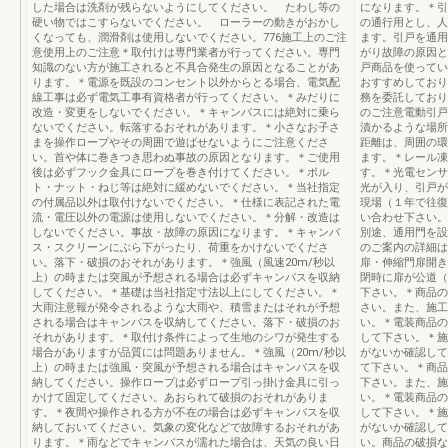
した場合は洗剤が残らないようにしてください。 たわし等の
になります。＊引
硬い物ではこすらないでください。 ローラーの動きがおかし
の通行用とし、人
くなっても、潤滑剤は使用しないでください。776施工上のご注
ます。引戸を通用
意使用上のご注意＊‌取付けは専門業者が行ってください。専門
がり故障の原因と
知識のない方が施工されると不具合発生の原因となることがあ
戸商品を使ってい
ります。＊‌電源を既設のコンセント以外からとる場合、電気配
おすすめしており
線工事は必ず電気工事有資格者が行ってください。＊‌みだりに
務を委託しており
改造・変更をしないでください。＊‌キャンバスには絶対に乗ら
のご注意電動引戸
ないでください。転落するおそれがあります。＊‌小さなお子さ
漬かるような場所
まを操作ロープやその周囲で遊ばせないようにご注意くださ
距離は、周囲の環
い。首や体に巻きつき思わぬ事故の原因となります。＊‌ご使用
ます。＊レール凍
後は必ずフック金具にロープを巻き付けてください。＊‌ボル
す。＊光電センサ
ト・ナット・ねじ等は絶対に緩めないでください。＊‌当社指定
光が入り、引戸が
の付属品以外は取付けないでください。＊‌仕様に表記された電
現場（１年で往復
流・電圧以外の電源は使用しないでください。＊‌分解・改造は
い合わせ下さい。
しないでください。事故・故障の原因になります。＊‌キャンバ
別途、通用門を設
ス・スクリーンにぶら下がったり、荷重をかけないでくださ
のご案内の詳細は
い。落下・破損のおそれがあります。＊‌強風（風速20m/秒以
扉・伸縮門扉開き
上）の時または突風が予想される場合は必ずキャンバスを収納
閉時に扉が公道（
してください。＊‌基礎は当社指定寸法以上にしてください。＊‌
下さい。＊商品の
大雨注意報が発令されるような大雨や、積雪またはそれが予想
さい。また、施工
される場合はキャンバスを収納してください。落下・破損のお
い。＊電装商品の
それがあります。＊‌取付け条件によって生地のシワが発生する
して下さい。＊施
場合がありますが品質には問題ありません。＊‌強風（20m/秒以
がないか確認して
上）の時または強風・突風が予想される場合はキャンバスを収
て下さい。＊商品
納してください。操作ロープは必ずロープ引っ掛け金具に引っ
下さい。また、施
かけて固定してください。あおられて破損のおそれがありま
い。＊電装商品の
す。＊‌夜間や操作される方が不在の場合は必ずキャンバスを収
して下さい。＊施
納しておいてください。気象の変化などで故障するおそれがあ
がないか確認して
ります。＊‌雨などでキャンバスが濡れた場合は、天気の良い日
い。商品の破損な