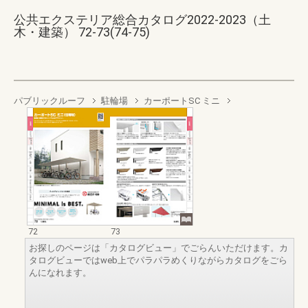
公共エクステリア総合カタログ2022-2023（土
木・建築） 72-73(74-75)
パブリックルーフ
駐輪場
カーポートSC ミニ
72
73
お探しのページは「カタログビュー」でごらんいただけます。カ
タログビューではweb上でパラパラめくりながらカタログをごら
んになれます。