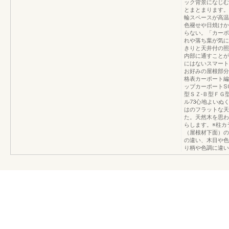
ック背景になじむ
とまとまります。
輪スペースが高温
色褪せや日焼けか
らない。「カーポ
れや落ち葉が気に
きりと天井付の照
内部に通すことが
にはないスマート
お好みの屋根部分
格表カーポート編
ップカーポートS
型ＳＺ-Ｂ型ＦＧ
ル73心地よいぬ
はのフラットな天
た。天然木を思わ
らします。※柱カ
（屋根材下面）の
の違い、木目や色
り柄や色調に違い