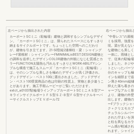
左ページから抽出された内容
右ページから抽出
カーポートSCミニ（駐輪場）建物と調和するシンプルなデザイ
“中骨レス”の屋
ン。「カーポートSCミニ」は、限られたスペースにもすっきり
ミを採用。強度を
納まるサイクルポートです。ちょっとした空間へのこだわり
現。梁が見えない
が、建物を引き立てます。21-50型縦2連棟柱・梁：シャイング
な建物にも美しく
レーF屋根材：シャイングレーFMINIMALisBEST.DESIGN建物と
一体に。雨樋とし
の調和を追求したデザインCOLOR建物の外観になじむ質感とカ
で、従来の駐輪場
ラーFUNCTION太陽熱も汚れもすっきりとWORK-ABILITYシン
しました。ネジや
プルな構造で施工もスムーズ「カーポートSCミニ（駐輪場）」
トといったパーツ
は、そのシンプルな美しさを極めたデザインが高く評価され、
分のキャップも極
グッドデザイン・ベスト100に選出されました。グッドデザイ
インを細部まで追
ン・ベスト100受賞商品の色は印刷の性質上、実物と多少違うこ
ン薄さ40mm縦
とがあります。施工手順ムービーがご覧いただけます。
抑えた落ち着きの
extct_a01037駐輪場ラインアップカーポートSCミニＡＳ型アー
ャープなアルミ形
キラインサイクルポートＦＳ型ＳＺ-Ｂ型ＦＧ型サイクルキーパ
より、建物の外壁
ーサイクルストップＥＶポール72
出します。建物の
ーFブラックシャ
ク＋クリエモカブ
チュラルシルバー
された佇まいを演
と柱を異なるカラ
ーム感が軽減され
れます。シャイン