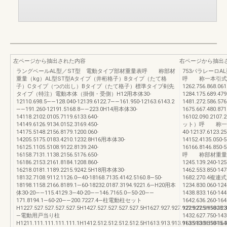
左ページから抽出された内容
右ページから抽出
ラングベールAL型／ST型 電動タイプ部材重量表呼 称部材
753パラレーロA
重量（kg）AL型ST型Aタイプ（井桁格子）Bタイプ（たて格
呼 称一本引式複
子）Cタイプ（つの出し）Bタイプ（たて格子）標準タイプ剣先
1262.756.868.061
タイプ（特注）電動本体（掛側・受側）H12用本体30-
1284.175.689.479
12110.698.5——128.040-12139.6122.7——161.950-12163.6143.2
1481.272.586.576
——191.260-12191.5168.8——223.0H14用本体30-
1675.667.480.871
14118.2102.0105.7119.6133.640-
16102.090.210
14149.6126.9134.0152.3169.450-
ット）呼 称一本引式A
14175.5148.2156.8179.1200.060-
40-12137.6123.25
14205.5175.0183.4210.1232.8H16用本体30-
14152.4135.050-5
16125.1105.5108.9122.8139.240-
16166.8146.8
16158.7131.1138.2156.5176.650-
呼 称部材重量（
16186.2153.2161.8184.1208.860-
1245.139.240-125
16218.0181.1189.2215.9242.5H18用本体30-
1462.553.850-147
18132.7108.9112.1126.0—40-18168.7135.4142.5160.8—50-
1682.270.4複連式
18198.1158.2166.8189.1—60-18232.0187.3194.9221.6—H20用本
1234.830.060-124
体30-20——115.4129.3—40-20——146.7165.0—50-20——
1438.833.160-144
171.8194.1—60-20——200.7227.4—柱電動柱セット
1642.636.260-1
H1227.527.527.527.527.5H1427.527.527.527.527.5H1627.927.927.927.927.9H1828.3
1229.225.150-123
—電動用戸当り柱
1432.627.750-143
H1211.111.111.111.111.1H1412.512.512.512.512.5H1613.913.913.913.913.9H1815.3
1635.830.350-