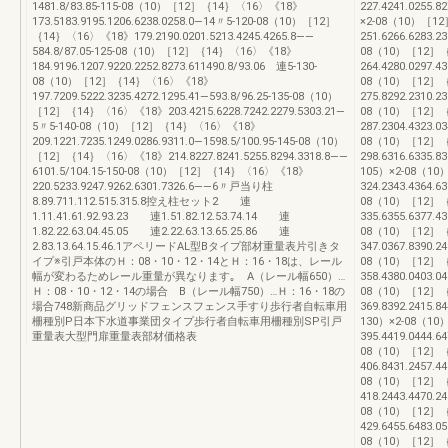
1481.8/83.85-115-08（10）［12］｛14｝〈16〉《18》
227.4241.0255.8
173.5183.9195.1206.6238.0258.0—14〃5-120-08（10）［12］
×2-08（10）［1
｛14｝〈16〉《18》179.2190.0201.5213.4245.4265.8——
251.6266.6283.2
584.8/87.05-125-08（10）［12］｛14｝〈16〉《18》
08（10）［12］
184.9196.1207.9220.2252.8273.611490.8/93.06 連5-130-
264.4280.0297.4
08（10）［12］｛14｝〈16〉《18》
08（10）［12］
197.7209.5222.3235.4272.1295.41—593.8/96.25-135-08（10）
275.8292.2310.2
［12］｛14｝〈16〉《18》203.4215.6228.7242.2279.5303.21—
08（10）［12］
5〃5-140-08（10）［12］｛14｝〈16〉《18》
287.2304.4323.0
209.1221.7235.1249.0286.9311.0—1598.5/100.95-145-08（10）
08（10）［12］
［12］｛14｝〈16〉《18》214.8227.8241.5255.8294.3318.8——
298.6316.6335.8
6101.5/104.15-150-08（10）［12］｛14｝〈16〉《18》
105）×2-08（1
220.5233.9247.9262.6301.7326.6——6〃戸当り柱
324.2343.4364.6
8.89.711.112.515.315.8控え柱セット2 連
08（10）［12］
1.11.41.61.92.93.23 連1.51.82.12.53.74.14 連
335.6355.6377.4
1.82.22.63.04.45.05 連2.22.63.13.65.25.86 連
08（10）［12］
2.83.13.64.15.46.1アペリードAL型Bタイプ部材重量表片引きタ
347.0367.8390.2
イプ※引戸本体のＨ：08・10・12・14とＨ：16・18は、レール
08（10）［12］
幅が変わるためレール重量が異なります｡ A（レール幅650）…
358.4380.0403.0
Ｈ：08・10・12・14の場合 B（レール幅750）…Ｈ：16・18の
08（10）［12］
場合748新商品グリッドフェンスフェンス手すり歩行者自転車用
369.8392.2415.8
柵種別P日本下水道事業団タイプ歩行者自転車用柵種別SP引戸
130）×2-08（1
重量表大型門扉重量表部材価格表
395.4419.0444.6
08（10）［12］
406.8431.2457.4
08（10）［12］
418.2443.4470.2
08（10）［12］
429.6455.6483.0
08（10）［12］