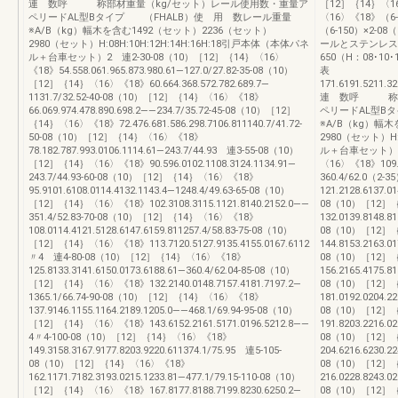
連 数呼 称部材重量（kg/セット）レール使用数・重量ア
［12］｛14｝〈16
ペリードAL型Bタイプ （FHALB）使 用 数レール重量
〈16〉《18》（6-
※A/B（kg）幅木を含む1492（セット）2236（セット）
（6-150）×2-
2980（セット）H:08H:10H:12H:14H:16H:18引戸本体（本体パネ
ールとステンレス
ル＋台車セット）2 連2-30-08（10）［12］｛14｝〈16〉
650（H：08･1
《18》54.558.061.965.873.980.61—127.0/27.82-35-08（10）
表
［12］｛14｝〈16〉《18》60.664.368.572.782.689.7—
171.6191.5211.32
1131.7/32.52-40-08（10）［12］｛14｝〈16〉《18》
連 数呼 称部
66.069.974.478.890.698.2——234.7/35.72-45-08（10）［12］
ペリードAL型B
｛14｝〈16〉《18》72.476.681.586.298.7106.811140.7/41.72-
※A/B（kg）幅
50-08（10）［12］｛14｝〈16〉《18》
2980（セット）H:
78.182.787.993.0106.1114.61—243.7/44.93 連3-55-08（10）
ル＋台車セット）2連
［12］｛14｝〈16〉《18》90.596.0102.1108.3124.1134.91—
〈16〉《18》109.01
243.7/44.93-60-08（10）［12］｛14｝〈16〉《18》
360.4/62.0（2
95.9101.6108.0114.4132.1143.4—1248.4/49.63-65-08（10）
121.2128.6137.0
［12］｛14｝〈16〉《18》102.3108.3115.1121.8140.2152.0——
08（10）［12］
351.4/52.83-70-08（10）［12］｛14｝〈16〉《18》
132.0139.8148.8
108.0114.4121.5128.6147.6159.811257.4/58.83-75-08（10）
08（10）［12］
［12］｛14｝〈16〉《18》113.7120.5127.9135.4155.0167.6112
144.8153.2163.0
〃4 連4-80-08（10）［12］｛14｝〈16〉《18》
08（10）［12］
125.8133.3141.6150.0173.6188.61—360.4/62.04-85-08（10）
156.2165.4175.8
［12］｛14｝〈16〉《18》132.2140.0148.7157.4181.7197.2—
08（10）［12］
1365.1/66.74-90-08（10）［12］｛14｝〈16〉《18》
181.0192.0204.2
137.9146.1155.1164.2189.1205.0——468.1/69.94-95-08（10）
08（10）［12］
［12］｛14｝〈16〉《18》143.6152.2161.5171.0196.5212.8——
191.8203.2216.0
4〃4-100-08（10）［12］｛14｝〈16〉《18》
08（10）［12］
149.3158.3167.9177.8203.9220.611374.1/75.95 連5-105-
204.6216.6230.2
08（10）［12］｛14｝〈16〉《18》
08（10）［12］
162.1171.7182.3193.0215.1233.81—477.1/79.15-110-08（10）
216.0228.8243.0
［12］｛14｝〈16〉《18》167.8177.8188.7199.8230.6250.2—
08（10）［12］