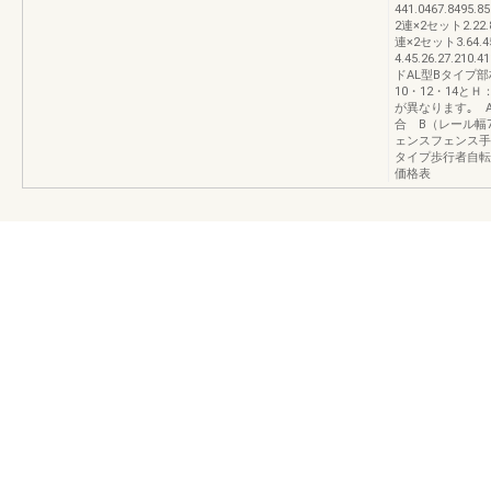
441.0467.8495.
2連×2セット2.22.83
連×2セット3.64.45
4.45.26.27.210
ドAL型Bタイプ
10・12・14と
が異なります｡ A
合 B（レール幅7
ェンスフェンス手
タイプ歩行者自転
価格表