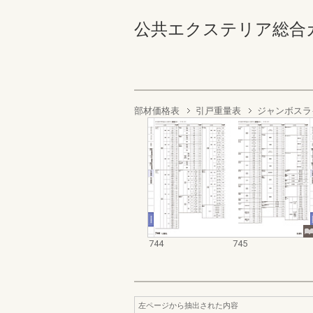
公共エクステリア総合カタログ
部材価格表
引戸重量表
ジャンボスライ
744
745
左ページから抽出された内容