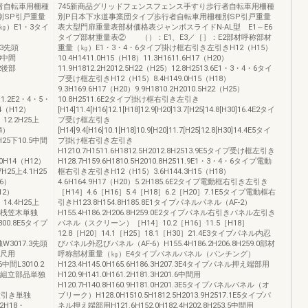
者自転車用柵種
745新商品グリッドフェンスフェンス手すり歩行者自転車用柵種
別SP引戸重量
別P日本下水道事業団タイプ歩行者自転車用柵種別SP引戸重量
）E1・3タイ
表大型門扉重量表部材価格表ジャンボスライドN-AL型 E1～E6
タイプ部材重量表② （）：E1、E3／［］：E2部材呼称部材
0.3先頭
重量（㎏）E1・3・4・6タイプ掛け框右引き左引きH12（H15）
.3中間
10.4H1411.0H15（H18）11.3H1611.6H17（H20）
.2後部
11.9H1812.2H2012.5H22（H25）12.8H2513.6E1・3・4・6タイ
プ受け框左引きH12（H15）8.4H149.0H15（H18）
9.3H169.6H17（H20）9.9H1810.2H2010.5H22（H25）
下11.2E2・4・5・
10.8H2511.6E2タイプ掛け框右引き左引き
（H12）
[H14]11.4[H16]12.1[H18]12.9[H20]13.7[H25]14.8[H30]16.4E2タイ
）12.2H25上
プ受け框左引き
14）
[H14]9.4[H16]10.1[H18]10.9[H20]11.7[H25]12.8[H30]14.4E5タイ
9H25下10.5中間
プ掛け框右引き左引き
）
H1210.7H1511.6H1812.5H2012.8H2513.9E5タイプ受け框左引き
10H14（H12）
H128.7H159.6H1810.5H2010.8H2511.9E1・3・4・6タイプ電動
7H25上4.1H25
框右引き左引きH12（H15）3.6H144.3H15（H18）
16）
4.6H164.9H17（H20）5.2H185.6E2タイプ電動框右引き左引き
12）
［H14］4.6［H16］5.4［H18］6.2［H20］7.1E5タイプ電動框右
）14.4H25上
引きH123.8H154.8H185.8E1タイプパネルパネル（AF-2）
プ上桟笠木単独
H155.4H186.2H206.8H259.0E2タイプパネル右引きパネル左引き
L300.8E5タイプ
パネル（スクリーン）［H14］10.2［H16］11.5［H18］
12.8［H20］14.1［H25］18.1［H30］21.4E3タイプパネル内忍
独W3017.3先頭
びパネル外忍びパネル（AF-6）H155.4H186.2H206.8H259.0部材
8高尺用
呼称部材重量（㎏）E4タイプパネルパネル（パンチング）
中間L3010.2
H123.4H145.0H165.6H186.3H207.3E4タイプパネル押え端部用
ム電動組立部品単独
H120.9H141.0H161.2H181.3H201.6中間用
H120.7H140.8H160.9H181.0H201.3E5タイプパネルパネル（オ
き左引き単独
ブリーク）H128.0H1510.5H1812.5H2013.9H2517.1E5タイプパ
.2H18・
ネル押え端部用H121.6H152.0H182.4H202.8H253.5中間用