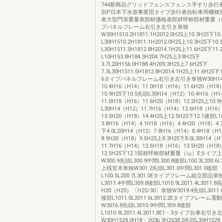
744新商品グリッドフェンスフェンス手すり歩行
別P日本下水道事業団タイプ歩行者自転車用柵種
表大型門扉重量表部材価格表部材呼称部材重量（㎏
プパネルフレーム右引き左引き単独
W30H1510.2H1811.1H2012.0H25上10.3H25下1
L30H1510.2H1811.1H2012.0H25上10.3H25下10
L30H1511.5H1812.8H2014.1H25上11.6H25下11
L10H153.8H184.3H204.7H25上3.8H25下
3.7L20H156.0H188.4H209.3H25上7.6H25下
7.3L30H1511.5H1812.8H2014.1H25上11.6H25
6タイプパネルフレーム右引き左引き単独W30H14
10.4H16（H14）11.0H18（H16）11.6H20（H18
10.9H25下10.5先頭L30H14（H12）10.4H16（H
11.0H18（H16）11.6H20（H18）12.2H25上10.
L30H14（H12）11.7H16（H14）12.6H18（H16
13.5H20（H18）14.4H25上12.5H25下12.1後部L
3.8H16（H14）4.1H18（H16）4.4H20（H18）4.
下4.0L20H14（H12）7.8H16（H14）8.4H18（H
8.9H20（H18）9.5H25上8.3H25下8.0L30H14（H
11.7H16（H14）12.6H18（H16）13.5H20（H18
12.5H25下12.1部材呼称部材重量（㎏）Eタイ
W300.9先頭L300.9中間L300.8後部L100.3L200.6
上桟笠木単独W301.2先頭L301.0中間L301.0後部
L100.5L200.7L301.0Eタイプフレーム組立部品単
L3011.4中間L309.8後部L1010.9L2011.4L3011.
H20（H25）〔H25/30〕単独W3019.4先頭L3011.6
後部L1011.0L2011.6L3012.2Eタイプフレー
W3016.8先頭L3010.9中間L309.8後部
L1010.9L2011.4L3011.8E1・3タイプ台車右引
W30H1529.0H18・2036.3H2538.0先頭L30H1528