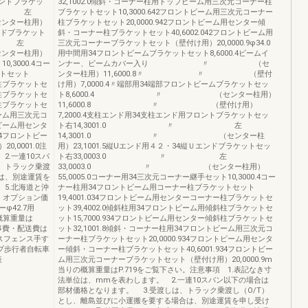
ロントブラケッ
32,1002.0傾斜・コーナー柱用トップビーム用三次元コーナー柱
〃 左
ブラケットセット10,3000.642フロントビーム用三次元コーナー
ター柱用）
柱ブラケットセット20,0000.942フロントビーム用センター傾
エンドブラケット
斜・コーナー柱ブラケットセット40,6002.042フロントビーム用
〃 左
三次元コーナーブラケットセット（壁付け用）20,0000.9φ34.0
ター柱用）
用中間用34フロントビームブラケットセット8,6000.4ビームイ
,3000.4コー
ンナー、ビームカバー入り 〃 （セ
ットセット
ンター柱用）11,6000.8〃 〃 （壁付
ー柱ブラケットセ
け用）7,0000.4〃端部用34端部フロントビームブラケットセッ
斜柱ブラケットセ
ト8,6000.4 〃 （センター柱用）
斜柱ブラケットセ
11,6000.8 〃 （壁付け用）
ビーム用三次元コ
7,2000.4支柱エンド用34支柱エンド用フロントブラケットセッ
トビーム用センタ
ト右14,3001.0 〃 左
34フロントビー
14,3001.0 〃 （センター柱
,0001.0注
用）23,1001.5縦Uエンド用４２・34縦Ｕエンドブラケットセッ
2.一連10スパ
ト右33,0003.0 〃 左
、トラック乗渡
33,0003.0 〃 （センター柱用）
は、別途運賃を
55,0005.0コーナー用34三次元コーナー継手セット10,3000.4コー
5.北海道と沖
ナー柱用34フロントビーム用コーナー柱ブラケットセット
。オプション価
19,4001.034フロントビーム用センターコーナー柱ブラケットセ
42.7用
ット39,4002.0傾斜柱用34フロントビーム用傾斜柱ブラケットセ
の概算重量は
ット15,7000.934フロントビーム用センター傾斜柱ブラケットセ
事費・配送費は
ット32,1001.8傾斜・コーナー柱用34フロントビーム用三次元コ
スフェンス手す
ーナー柱ブラケットセット20,0000.934フロントビーム用センタ
プ歩行者自転車
ー傾斜・コーナー柱ブラケットセット40,6001.934フロントビー
表
ム用三次元コーナーブラケットセット（壁付け用）20,0000.9m
当りの概算重量はP.719をご覧下さい。注意事項 1.表記なき寸
法単位は、mmを表わします。 2.一連10スパン以下の場合は
部材価格となります。 3.受渡しは、トラック乗渡し（O/T）
とし、離島並びに小運搬を要する場合は、別途運賃を申し受け