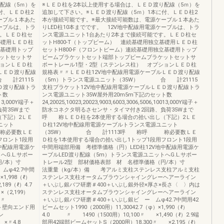
配線（5ｍ）を
※ＬＥＤ柱を2本以上使用する場合は、ＬＥＤ渡り配線（5ｍ）を
付、ＬＥＤ柱2
追加して下さい。※ＬＥＤ渡り配線（5ｍ）1本に付、ＬＥＤ柱2
ーブル１本あた
本が接続可能です。※最大接続可能数は、電源ケーブル１本あた
ケーブルは、トラ
りLED柱10本までです。 12V地中配線用電源ケーブルは、トラ
す。ＬＥＤ柱セ
ンス電源ユニット1台あたり2本まで接続可能です。ＬＥＤ柱セ
基礎用ＬＥＤ柱
ットH800-T（トップビーム） 連続基礎用独立基礎用ＬＥＤ柱
立基礎用トップ
セットH800-F（フロントビーム）連続基礎用独立基礎用トップ
ットセットサ
ビームブラケットセット端部トップビームブラケットセットサ
ションＬＥＤ柱
ポートレール1型・2型（ステンレス柱） オプションＬＥＤ柱
ＬＥＤ渡り配線
規格表〃〃ＬＥＤ柱12V地中配線用電源ケーブルＬＥＤ渡り配線
 計21115
（5m）トランス電源ユニット（35W） 合 計21115
Ｄ渡り配線トラ
支柱ブラケット12V地中配線用電源ケーブルＬＥＤ渡り配線トラ
ト数
ンス電源ユニット35W屋外用20m5m下記のセット数
0013,000Y端子＋
24,20025,10023,20023,9003,6003,3006,5006,10013,000Y端子＋
荷35Wまで
防水コネクタ明るさセンサ・タイマ付き2回路、負荷35Wまで
下記）2ＬＥ
呼 称ＬＥＤ柱を2本使用する場合の拾い出し（下記）2ＬＥ
ニット
Ｄ柱12V地中配線用電源ケーブルトランス電源ユニット
称必要数ＬＥ
（35W） 合 計1113呼 称呼 称必要数ＬＥ
フロント1段用
Ｄ柱を1本使用する場合の拾い出し1トップ1段用フロント1段用
中配線用電源ケ
中間用端部用備 考標準価格（円）LED柱12V地中配線用電源ケ
G.L.サポー
ーブルLED渡り配線（5m）トランス電源ユニットへG.L.サポー
（円/本）寸
トレール2型 部材価格表部 材 名標準価格（円/本）寸
ムφ42.7中間
法重量（kg/本）備 考アルミ支柱ステンレス支柱アルミ支柱
×1,998（ℓ）
ステンレス支柱オータムブラウンシャイングレーヘアーライン
89（ℓ）4.7
＋いぶし銀バフ研磨＃400＋いぶし銀外径×厚さ×長さ〈 〉内は
,199）
ステンレス支柱オータムブラウンシャイングレーヘアーライン
200〃
＋いぶし銀バフ研磨＃400＋いぶし銀ビ ー ムφ42.7中間用42
ット壁向エンド用
ビームセット1990（2000用）11,30042.7（φ）×1,990（ℓ）
ン
4.0 〃 1490（1500用）10,100〃 ×1,490（ℓ）2.9端
〃4.8
部用42端部ビームセットS（2000用）18,300〃 ×2,195（ℓ）