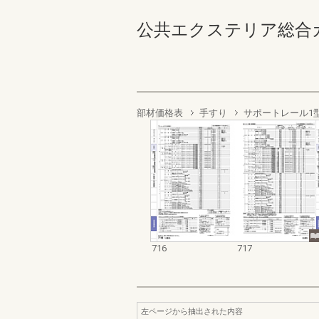
公共エクステリア総合カタログ
部材価格表
手すり
サポートレール1
716
717
左ページから抽出された内容