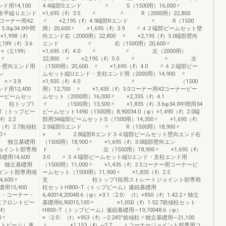
用14,100
4.4端部Sエンド 〃 S（1500用）16,000〃
ム水平縦Ｕエンド
×1,695（ℓ）3.5 〃 〃 R（2000用）22,800
9コーナー用42
〃 ×2,195（ℓ）4.9端部Rエンド 〃 R（1500
.0φ34.0中間
用）20,600〃 ×1,695（ℓ）3.9 〃４２端部ビームセット壁
×1,998（ℓ）
向エンド右（2000用）22,800 〃 ×2,195（ℓ）5.0端部壁向
89（ℓ）3.6
エンド 〃 右（1500用）20,600〃
,199）
×1,695（ℓ）4.0 〃 〃 左（2000用）
700〃
22,800 〃 ×2,195（ℓ）5.0 〃 〃 左
ット壁向エンド用
（1500用）20,600 〃 ×1,695（ℓ）4.0 〃４２端部ビー
ン
ムセット縦Uエンド・支柱エンド用（2000用）14,900 〃
〃3.8
×1,935（ℓ）4.0 〃 （1500
用12,400
用）12,700 〃 ×1,435（ℓ）3.0コーナー用42コーナービー
ナービームセッ
ムセット（2000用）16,000〃 ×2,335（ℓ）4.1
支 柱トップ1
〃 （1500用）13,500〃 ×1,835（ℓ）3.6φ34.0中間用34
T（トップビー
ビームセット1490（1500用）8,90034.0（φ）×1,490（ℓ）2.0端
50（ℓ）2.2
部用34端部ビームセットS（1500用）14,300〃 ×1,695（ℓ）
）2.7前傾柱
2.5端部Sエンド 〃 R（1500用）18,900〃
,700〃
× 〃 2.8端部Rエンド３４端部ビームセット壁向エンド右
 独立基礎用
（1500用）18,900〃 ×1,695（ℓ）3.0端部壁向エン
ジョイント部専用
ド 〃 左（1500用）18,900〃 ×1,695（ℓ）
用14,600
3.0 〃３４端部ビームセット縦Uエンド・支柱エンド用
独立基礎用
（1500用）11,000〃 ×1,435（ℓ）2.5コーナー用コーナービ
ジョイント部専用傾
ームセット（1500用）11,900〃 ×1,835（ℓ）2.5
14,600〃
支 柱トップ1段用ストレートジョイント部専用
5,400
柱セットH800−T（トップビーム）連続基礎用
ト・コーナー・
6,40014,20048.6（φ）×3.1〈2.0〉（t）×850（ℓ）1.42.2〃独立
（フロントビー
基礎用6,90015,100〃 ×1,050（ℓ）1.52.7前傾柱セット
（ℓ）
H800−T（トップビーム）連続基礎用―19,70048.6（φ）
00〃
×〈2.0〉（t）×953（ℓ）─2.245°前傾柱〃独立基礎用―21,100
ロントビーム）連
〃 ×1,153（ℓ）─2.7 〃コーナージョイント部専用コ