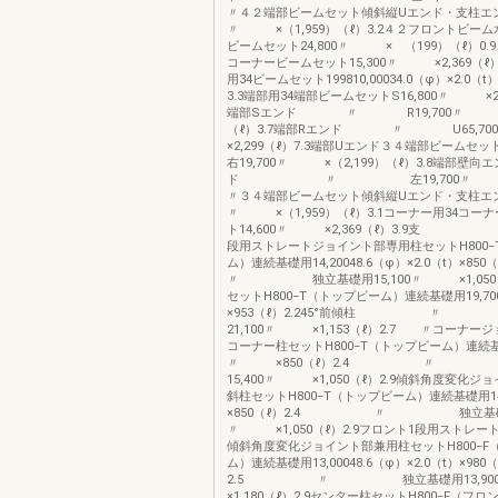
〃４２端部ビームセット傾斜縦Uエンド・支柱エンド
〃 ×（1,959）（ℓ）3.2４２フロントビー
ビームセット24,800〃 × （199）（ℓ）0.
コーナービームセット15,300〃 ×2,369（ℓ）5
用34ビームセット199810,00034.0（φ）×2.0（t）
3.3端部用34端部ビームセットS16,800〃 ×2,1
端部Sエンド 〃 R19,700〃 ×（2
（ℓ）3.7端部Rエンド 〃 U65,
×2,299（ℓ）7.3端部Uエンド３４端部ビームセ
右19,700〃 ×（2,199）（ℓ）3.8端部壁向エ
ド 〃 左19,700〃 ×
〃３４端部ビームセット傾斜縦Uエンド・支柱エンド
〃 ×（1,959）（ℓ）3.1コーナー用34コー
ト14,600〃 ×2,369（ℓ）3.9
段用ストレートジョイント部専用柱セットH800−
ム）連続基礎用14,20048.6（φ）×2.0（t）×8
〃 独立基礎用15,100〃 ×1,050（ℓ
セットH800−T（トップビーム）連続基礎用19
×953（ℓ）2.245°前傾柱 〃
21,100〃 ×1,153（ℓ）2.7 〃コーナー
コーナー柱セットH800−T（トップビーム）連続基礎
〃 ×850（ℓ）2.4 〃 
15,400〃 ×1,050（ℓ）2.9傾斜角度変化
斜柱セットH800−T（トップビーム）連続基礎用
×850（ℓ）2.4 〃 独立基礎用1
〃 ×1,050（ℓ）2.9フロント1段用ストレー
傾斜角度変化ジョイント部兼用柱セットH800−F
ム）連続基礎用13,00048.6（φ）×2.0（t）×980
2.5 〃 独立基礎用13,9
×1,180（ℓ）2.9センター柱セットH800−F（フ