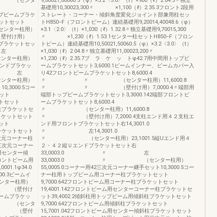
 （センタ
9,80021,80060.5（φ）×3.2〈3.0〉（t）×900（ℓ）2.04.5〃独立
 〃 〃
基礎用10,30023,300〃 ×1,100（ℓ）2.35.3フロント2段用
プビームブラケ
ストレート・コーナー・傾斜角度変化ジョイント部兼用柱セッ
ケットセット
トH850−F（フロントビーム）連続基礎用9,20014,40048.6（φ）
ター柱用）
×3.1〈2.0〉（t）×1,030（ℓ）1.32.8〃独立基礎用9,70015,300
付け用）
〃 ×1,230（ℓ）1.53.1センター柱セットH850−F（フロン
トブラケットセッ
トビーム）連続基礎用10,50021,50060.5（φ）×3.2〈3.0〉（t）
左
×1,030（ℓ）2.04.8〃独立基礎用11,00023,200〃
ター柱用）
×1,230（ℓ）2.35.7ブ ラ ケ ッ トφ42.7用中間用トップビ
エンドブラケッ
ームブラケットセット3,6000.1ビームインナー、ビームカバー入
〃 左
り42フロントビームブラケットセット8,6000.4
ター柱用）
〃 〃 （センター柱用）11,6000.8
,3000.5コー
〃 〃 （壁付け用）7,0000.4〃端部用
ット
端部トップビームブラケットセット3,3000.142端部フロントビ
ットセット
ームブラケットセット8,6000.4
ー柱ブラケットセ
〃 （センター柱用）11,6000.8
ブラケットセット
〃 （壁付け用）7,2000.4支柱エンド用４２支柱エ
セット
ンド用フロントブラケットセット右14,3001.0
ブラケットセット
〃 左14,3001.0
三次元コーナー柱
〃 （センター柱用）23,1001.5縦Uエンド用４
用三次元コーナー
２・４２縦Ｕエンドブラケットセット右
ム用センター傾
33,0003.0 〃 左
フロントビーム用
33,0003.0 〃 （センター柱用）
1.1φ34.0
55,0005.0コーナー用42三次元コーナー継手セット10,3000.5コー
0.3ビームイ
ナー柱用トップビーム用コーナー柱ブラケットセット
ー柱用）
9,7000.642フロントビーム用コーナー柱ブラケットセット
（壁付け
19,4001.142フロントビーム用センターコーナー柱ブラケットセ
ビームブラケッ
ット39,4002.2傾斜柱用トップビーム用傾斜柱ブラケットセット
 （センタ
9,7000.642フロントビーム用傾斜柱ブラケットセット
〃 （壁付
15,7001.042フロントビーム用センター傾斜柱ブラケットセット