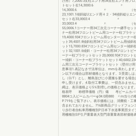
け用）7,2000.3支柱エンド用34支柱エンド用フ
トセット右14,3000.6 
14,3000.6 〃 （セン
23,1001.1傾斜縦Uエンド用４２・34傾斜縦Ｕ
セット右33,0003.4 
33,0003.4 〃 （セン
55,0006.1コーナー用34三次元コーナー継手セット10
ナー柱用34フロントビーム用コーナー柱ブラケ
19,4000.934フロントビーム用センターコーナ
ット39,4001.8傾斜柱用34フロントビーム用傾
ット15,7000.834フロントビーム用センター傾
ット32,1001.6傾斜・コーナー柱用34フロント
ーナー柱ブラケットセット20,0000.934フロン
ー傾斜・コーナー柱ブラケットセット40,6002.2
ム用三次元コーナーブラケットセット（壁付け用）20
意事項1.表記なき寸法単位は、mmを表わします。
ン以下の場合は部材価格となります。3.受渡しは
し（O/T）とし、離島並びに小運搬を要する場合
申し受けます。4.取付工事費は、一切含みません。
縄は、表示価格より5％割増しの価格となります
格表呼 称標準価格（円）備 考ビームカバーφ
8804コ入ビームカバーφ34.0用880 〃m当り
P.719をご覧下さい。表示価格には、消費税・工
含まれておりません。716新商品グリッドフェン
り歩行者自転車用柵種別P日本下水道事業団タイ
用柵種別SP引戸重量表大型門扉重量表部材価格