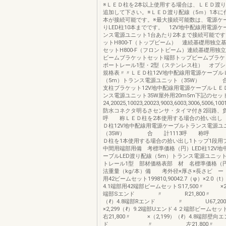
※ＬＥＤ柱を2本以上使用する場合は、ＬＥＤ渡り
追加して下さい。※ＬＥＤ渡り配線（5ｍ）1本に
本が接続可能です。※最大接続可能数は、電源ケ
りLED柱10本までです。 12V地中配線用電源
ンス電源ユニット1台あたり2本まで接続可能で
ットH800-T（トップビーム） 連続基礎用独立
セットH800-F（フロントビーム）連続基礎用独
ビームブラケットセット端部トップビームブラケ
ポートレール1型・2型（ステンレス柱） オプ
規格表〃〃ＬＥＤ柱12V地中配線用電源ケーブル
（5m）トランス電源ユニット（35W） 合
支柱ブラケット12V地中配線用電源ケーブルＬＥ
ンス電源ユニット35W屋外用20m5m下記のセッ
24,20025,10023,20023,9003,6003,3006,5006,1
防水コネクタ明るさセンサ・タイマ付き2回路、負
呼 称ＬＥＤ柱を2本使用する場合の拾い出し（
Ｄ柱12V地中配線用電源ケーブルトランス電源ユ
（35W） 合 計1113呼 称呼 
Ｄ柱を1本使用する場合の拾い出し1トップ1段用
中間用端部用備 考標準価格（円）LED柱12V地
ーブルLED渡り配線（5m）トランス電源ユニットへ
トレール1型 部材価格表部 材 名標準価格
法重量（kg/本）備 考外径×厚さ×長さビ ー 
用42ビームセット199810,90042.7（φ）×2.0（t）
4.1端部用42端部ビームセットS17,500〃 ×2,1
端部Sエンド 〃 R21,800〃 ×（2
（ℓ）4.8端部Rエンド 〃 U67,
×2,299（ℓ）9.2端部Uエンド４２端部ビームセ
右21,800〃 ×（2,199）（ℓ）4.8端部壁向エ
ド 〃 左21,800〃 ×