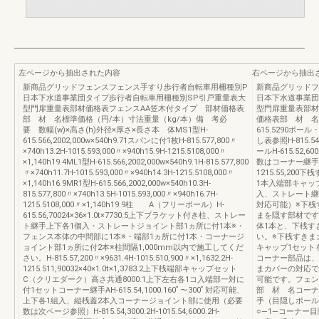
左ページから抽出された内容
右ページから抽出
新商品グリッドフェンスフェンス手すり歩行者自転車用柵種別P
新商品グリッドフ
日本下水道事業団タイプ歩行者自転車用柵種別SP引戸重量表大
日本下水道事業団
型門扉重量表部材価格表フェンスAA笠木付タイプ 部材価格表
型門扉重量表部材
部 材 名標準価格（円/本）寸法重量（kg/本）備 考必
価格表部 材 名
要 数幅(w)×高さ(h)外径×厚さ×長さ本 体MS1型H-
615.5290ポ
615.566,2002,000w×540h9.71スパンに付1枚H-815.577,800〃
し表参照H-815.54
×740h13.2H-1015.593,000〃×940h15.9H-1215.5108,000〃
ールH-615.52
×1,140h19.4ML1型H-615.566,2002,000w×540h9.1H-815.577,800
数はコーナー継手拾い出
〃×740h11.7H-1015.593,000〃×940h14.3H-1215.5108,000〃
1215.55,200
×1,140h16.9MR1型H-615.566,2002,000w×540h10.3H-
1本入端部キャップ
815.577,800〃×740h13.5H-1015.593,000〃×940h16.7H-
入、ストレート継手
1215.5108,000〃×1,140h19.9柱 A（フリーポール）H-
対応可能）※下桟
615.56,70024×36×1.0t×7730.5上下ブラケット付き柱、ストレー
まを隠す部材です
ト継手上下各1個入・ストレートジョイント部1ヵ所に付1本※・
体1本と、下桟す
フェンス本体の中間部に1本※・端部1ヵ所に付1本・コーナージ
い。※下桟すきま
ョイント部1ヵ所に付2本※柱間隔1,000mm以内で施工してくだ
キャップ1セット
さい。H-815.57,200〃×9631.4H-1015.510,900〃×1,1632.2H-
コーナー部品は、
1215.511,90032×40×1.0t×1,3783.2上下桟端部キャップセット
まカバーの対応で
C（クリエダーク）高さ共通8000.1上下左右各1コ入端部一対に
可能です。フェン
付1セットコーナー継手AH-615.54,1000.160ﾟ～300ﾟ対応可能、
部 材 名コーナ
上下各1組入、縦桟蓋2本入コーナージョイント部に使用（必要
手（目隠しポール付
数は次ページ参照）H-815.54,3000.2H-1015.54,6000.2H-
○―1―コーナー目