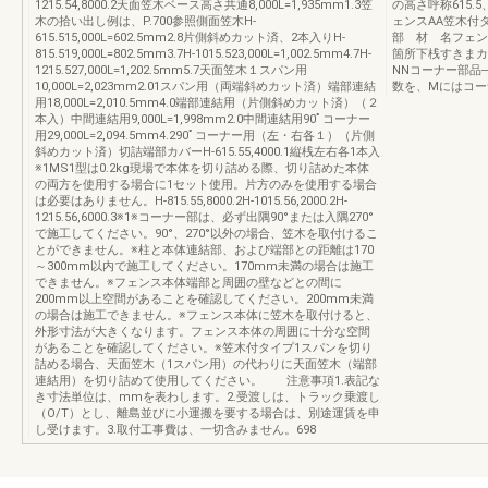
1215.54,8000.2天面笠木ベース高さ共通8,000L=1,935mm1.3笠
の高さ呼称615.5、
木の拾い出し例は、P.700参照側面笠木H-
ェンスAA笠木付
615.515,000L=602.5mm2.8片側斜めカット済、2本入りH-
部 材 名フェン
815.519,000L=802.5mm3.7H-1015.523,000L=1,002.5mm4.7H-
箇所下桟すきまカ
1215.527,000L=1,202.5mm5.7天面笠木１スパン用
NNコーナー部品─
10,000L=2,023mm2.01スパン用（両端斜めカット済）端部連結
数を、Mにはコー
用18,000L=2,010.5mm4.0端部連結用（片側斜めカット済）（２
本入）中間連結用9,000L=1,998mm2.0中間連結用90ﾟコーナー
用29,000L=2,094.5mm4.290ﾟコーナー用（左・右各１）（片側
斜めカット済）切詰端部カバーH-615.55,4000.1縦桟左右各1本入
※1MS1型は0.2kg現場で本体を切り詰める際、切り詰めた本体
の両方を使用する場合に1セット使用。片方のみを使用する場合
は必要はありません。H-815.55,8000.2H-1015.56,2000.2H-
1215.56,6000.3※1※コーナー部は、必ず出隅90°または入隅270°
で施工してください。90°、270°以外の場合、笠木を取付けるこ
とができません。※柱と本体連結部、および端部との距離は170
～300mm以内で施工してください。170mm未満の場合は施工
できません。※フェンス本体端部と周囲の壁などとの間に
200mm以上空間があることを確認してください。200mm未満
の場合は施工できません。※フェンス本体に笠木を取付けると、
外形寸法が大きくなります。フェンス本体の周囲に十分な空間
があることを確認してください。※笠木付タイプ1スパンを切り
詰める場合、天面笠木（1スパン用）の代わりに天面笠木（端部
連結用）を切り詰めて使用してください。 注意事項1.表記な
き寸法単位は、mmを表わします。2.受渡しは、トラック乗渡し
（O/T）とし、離島並びに小運搬を要する場合は、別途運賃を申
し受けます。3.取付工事費は、一切含みません。698