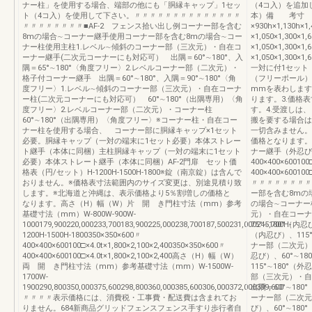
ナー柱」を使用する場合、端部の他にも「胴縁キャップ」1セッ
（4コ入）を追加
ト（4コ入）を使用して下さい。〃〃〃〃〃〃〃〃〃〃〃〃〃〃
本）備 考寸 法
〃〃〃〃〃〃〃〃■AF-2 フェンス拾い出し例コーナー部を含む
×930h×1,130h×1
8mの場合∼コーナー継手使用コーナー部を含む8mの場合∼コー
×1,050×1,300×1
ナー柱使用主柱1.レベル∼傾斜のコーナー部（三次元）・自在コ
×1,050×1,300×1
ーナー継手(二次元コーナーにも対応可） 出隅＝60°∼180°、入
×1,050×1,30
隅＝65°∼180°〈角度フリー〉2.レベルコーナー部（二次元）・
一対に付1セット
格子付コーナー継手 出隅＝60°∼180°、入隅＝90°∼180°〈角
（フリーポール）
度フリー〉1.レベル∼傾斜のコーナー部（三次元）・自在コーナ
mmを表わします
ー柱(二次元コーナーにも対応可） 60°∼180°（出隅専用）〈角
ります。3.価格
度フリー〉2.レベルコーナー部（二次元）・コーナー柱
す。4.受渡しは
60°∼180°（出隅専用）〈角度フリー〉※コーナー柱・自在コー
搬を要する場合は
ナー柱を使用する場合、 コーナー部に胴縁キャップ×1セット
一切含みません。
必要。胴縁キャップ（一対の端末に1セット必要）本体ストレー
価格となります。
ト継手（本体に同梱）主柱胴縁キャップ（一対の端末に1セット
ナー継手（外忍び用
必要）本体ストレート継手（本体に同梱）AF-2門扉 セット価
400×400×600100
格表（円/セット）H-1200H-1500H-1800※錠（南京錠）は含んで
400×400×60010
おりません。※価格表寸法範囲内のサイズ変更は、別途見積り致
〃〃〃〃〃〃〃〃
します。※北海道と沖縄は、表示価格より5％割増しの価格と
ー部を含む8mの
なります。高さ（H）幅（W）片 開 き門柱寸法（mm）参考
の場合∼コーナー
基礎寸法（mm）W-800W-900W-
元）・自在コーナ
1000179,900220,000233,700183,900225,000238,700187,500231,000245,700H-
75°∼180°（内忍
1200H-1500H-1800350×350×600〃
（内忍び）、115
400×400×600100□×4.0t×1,800×2,100×2,400350×350×600〃
ナー部（二次元）
400×400×600100□×4.0t×1,800×2,100×2,400高さ（H）幅（W）
忍び）、60°∼18
両 開 き門柱寸法（mm）参考基礎寸法（mm）W-1500W-
115°∼180°
1700W-
部（三次元）・
1900290,800350,000375,600298,800360,000385,600306,000372,000399,600
出隅＝60°∼18
〃〃〃〃表示価格には、消費税・工事費・配送費は含まれてお
ーナー部（二次元）
りません。684新商品グリッドフェンスフェンス手すり歩行者自
び）、60°∼18