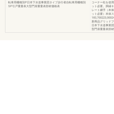
転車用柵種別P日本下水道事業団タイプ歩行者自転車用柵種別
コーナー柱を使用
SP引戸重量表大型門扉重量表部材価格表
ット必要。胴縁キ
レート継手（本体
ット必要）本体ス
183,700223,0002
新商品グリッドフ
日本下水道事業団
型門扉重量表部材