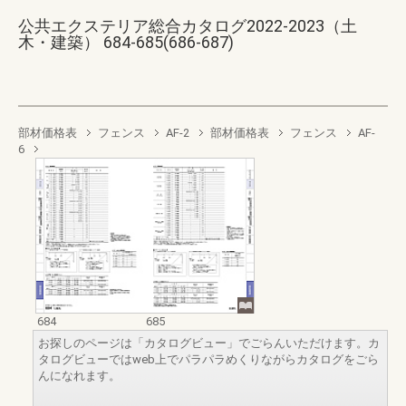
公共エクステリア総合カタログ2022-2023（土
木・建築） 684-685(686-687)
部材価格表
フェンス
AF-2
部材価格表
フェンス
AF-
6
684
685
お探しのページは「カタログビュー」でごらんいただけます。カ
タログビューではweb上でパラパラめくりながらカタログをごら
んになれます。