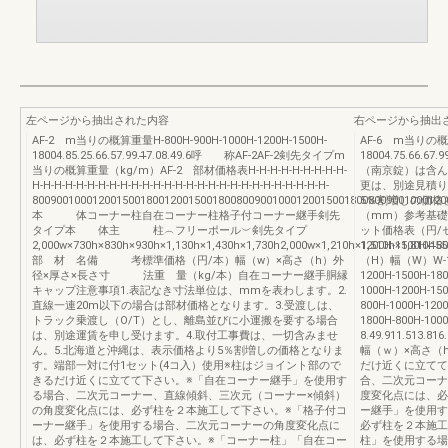
左ページから抽出された内容
右ページから抽出
AF-2 m当りの概算重量H-800H-900H-1000H-1200H-1500H-
AF-6 m当りの概算重
18004.85.25.66.57.99.1̶̶̶7.08.49.6呼 称AF-2AF-2剣先タイプm
18004.75.66
当りの概算重量（kg/m）AF-2 部材価格表H-H-H-H-H-H-H-H-H-
（南京錠）は含ん
H-H-H-H-H-H-H-H-H-H-H-H-H-H-H-H-H-H-H-H-H-H-H-H-H-H-H-
更は、別途見積り
800900100012001500180012001500180080090010001200150018008009001000120015001
5％割増しの価格とな
本 体コーナー柱自在コーナー柱格子付コーナー継手剣先
（mm）参考基礎
タイプ本 体主 柱︵フリーポール︶剣先タイプ
ット価格表（円/セッ
2,000w×730h×830h×930h×1,130h×1,430h×1,730h2,000w×1,210h×1,510h×1,810h̶̶̶̶̶̶̶̶̶
1200H-1500
部 材 名備 考標準価格（円/本）幅（w）×高さ（h）外
（H）幅（W）W-150
径×厚さ×長さ寸 法重 量（kg/本）自在コーナー継手胴縁
1200H-1500H-180
キャップ注意事項1.表記なき寸法単位は、mmを表わします。2.
1000H-1200H-150
直線一連20m以下の場合は部材価格となります。3.受渡しは、
800H-1000H-1200
トラック乗渡し（O/T）とし、離島並びに小運搬を要する場合
1800H-800H-1
は、別途運賃を申し受けます。4.取付工事費は、一切含みませ
8.49.911.513.816.
ん。5.北海道と沖縄は、表示価格より5％割増しの価格となりま
幅（ｗ）×高さ（h）外径
す。端部一対に付1セット(4コ入）使用※柱はジョイント部ので
だけ近くに立てて
きるだけ近くに立てて下さい。※「自在コーナー継手」を使用す
合、二次元コーナ
る場合、二次元コーナー、直線傾斜、三次元（コーナー×傾斜）
度変化点には、必
の角度変化点には、必ず柱を２本施工して下さい。※「格子付コ
ー継手」を使用す
ーナー継手」を使用する場合、二次元コーナーの角度変化点に
必ず柱を２本施工
は、必ず柱を２本施工して下さい。※「コーナー柱」「自在コー
柱」を使用する場