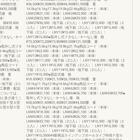
K400焼付塗
¥36,500¥39,300¥39,300¥44,900¥51,900重 量
35,200重
14.5kg16.1kg17.3kg19.0kg22.4kg商品コード〈本体〉
定式価 格
LNW23¥21,100〈本体〉LNW24¥23,900〈本体〉
本体〉
LNW25¥23,900〈本体〉LNW26¥29,500〈本体〉
 格¥39,400
LNW27¥36,500〈地下箱（2コ入）〉LNY12¥15,400〈地下箱（2
0●固定式価 格
コ入）〉LNY12¥15,400〈地下箱（2コ入）〉LNY12¥15,400〈地
本体〉
下箱（2コ入）〉LNY12¥15,400〈地下箱（2コ入）〉
外し式フタなし･キー
LNY12¥15,400●取外し式フタなし･キーなし価 格
体〉
¥73,200¥73,200¥73,800¥89,500¥121,300重 量
00●取外し式フタ
14.0kg15.6kg15.8kg18.8kg21.7kg商品コード〈本体〉
g9.4kg商品コー
LNV11¥62,900〈本体〉LNV12¥62,900〈本体〉
800〈地下箱（2
LNV13¥63,500〈本体〉LNV14¥79,200〈本体〉
9,900●取外し
LNV15¥111,000〈地下箱（2コ入）〉LNY11¥10,300〈地下箱（2
kg商品コード
コ入）〉LNY11¥10,300〈地下箱（2コ入）〉LNY11¥10,300〈地
¥13,900●取
下箱（2コ入）〉LNY11¥10,300〈地下箱（2コ入）〉
00重 量
LNY11¥10,300●固定式価 格
00〈本体〉
¥18.300¥21,100¥21,100¥26,700¥33,700重 量
00〈地下箱（2コ
10.1kg11.7kg12.9kg14.6kg18.0kg商品コード〈本体〉
税・工事費・配送
LNW61¥18.300〈本体〉LNW62¥21,100〈本体〉
については、
LNW63¥21,100〈本体〉LNW64¥26,700〈本体〉LNW65¥33,700●
物と多少違うこ
取外し式フタなし･キーなし価 格
特長Ｆ型Ｓ型
¥28,600¥31,400¥31,400¥37,000¥44,000重 量
Ｕ型Ｄ型Ｃ型
13.7kg15.3kg16.5kg18.2kg21.6kg商品コード〈本体〉
LNW61¥18.300〈本体〉LNW62¥21,100〈本体〉
LNW63¥21,100〈本体〉LNW64¥26,700〈本体〉
LNW65¥33,700〈地下箱（2コ入）〉LNY11¥10,300〈地下箱（2
コ入）〉LNY11¥10,300〈地下箱（2コ入）〉LNY11¥10,300〈地
下箱（2コ入）〉LNY11¥10,300〈地下箱（2コ入）〉
LNY11¥10,300649新商品ラインアップポールタイプ特長Ｆ型Ｓ