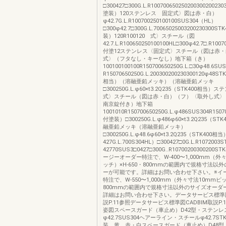
□300427□300G.L.R10070065025020030020023
塗装）120ステンレス 固定式〉図は赤・白）
φ42.7G.L.R100700250100100SUS304（HL）
□300φ42.7□300G.L.70065025003200230300
装）120R100120 式〉スチール（図
42.7.L.R100650250100100HL□300φ42.7□.R10
付塗12ステンレス〈固定式〉スチール（図は赤
式〉（フタなし・キーなし）地下箱（き）
100100100100R150700650250G.L.□30φ48.6S
R15070650250G.L.200300200230300120φ48ST
相当）（溶融亜鉛メッキ）（溶融亜鉛メッキ
□300250G.L.φ60×t3.2Q235（STK400相当
式〉スチール（図は赤・白）（フ）〈取外し式〉
南京錠付き）地下箱
1001010R150700650250G.L.φ486SUS304R1507
付塗装）□300250G.L.φ486φ60×t3.2Q235（S
融亜鉛メッキ（溶融亜鉛メッキ）
□300250G.L.φ48.6φ60×t3.2Q235（STK400
427G.L.700S304HL）□300427□0G.L.R10720
42770SUS3□0427□300G..R10700200300200S
ージーオーダー特注で、W-400〜1,000mm（外
ッチ）×H-650・800mmの範囲内で規格寸法以
ーが可能です。詳細はお問い合わせ下さい。※イ
特注で、W-550〜1,000mm（外々寸法10mmピッ
800mmの範囲内で規格寸法以外のサイズオーダ
詳細はお問い合わせ下さい。データサービス標準図
説P.11参照データサービス標準図CADBIM取説P.
姿図スペースガード（車止め）D42型・ステンレ
φ42.7SUS304ヘアーライン・スチールφ42.7ST
装 黄、赤・白スペースガード（車止め）D48型