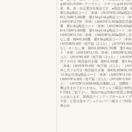
φ48.6SUS304ヘアーライン・スチールφ48.6ST
装 黄、赤・白は受注生産品です。●固定式価 格¥
量5.2kg商品コード〈本体〉LNV01¥35,200●固
¥12,700¥15,400重 量5.6kg5.6kg商品コード〈
LNW51¥12,700〈本体〉LNW01¥15,400●固定式価
重 量6.0kg商品コード〈本体〉LNV03¥39,40
¥14,100¥16,800重 量6.6kg6.6kg商品コード〈
LNW53¥14,100〈本体〉LNW03¥16,800●取
なし価 格¥49,300重 量8.8kg商品コード〈本
LNV03¥39,400〈地下箱（2コ入）〉LNY01¥9,9
なし･キーなし価 格¥24,000¥26,700重 量9.4k
ド〈本体〉LNW53¥14,100〈本体〉LNW03¥16,
コ入〉LNY01¥9,900〈地下箱（2コ入）〉LNY01¥
式フタ付き･南京錠付き価 格¥53,300重 量9.4
〈本体〉LNV07¥39,400〈地下箱（2コ入）〉LNY02
外し式フタ付き･南京錠付き価 格¥28,000¥30,7
10.0kg10.0kg商品コード〈本体〉LNW57¥14,1
LNW07¥16,800〈地下箱（2コ入〉LNY02¥13,9
入）〉LNY02¥13,900648表示価格には、消費
費は含まれておりません。ステンレス製品の特性
P.758をご覧下さい。商品の色は印刷の性質上実
とがあります。新商品ラインアップポールタイプ
Ｒ型・Ｅ型Ｇ型オプショナルパーツ横タイプ特長
車止め