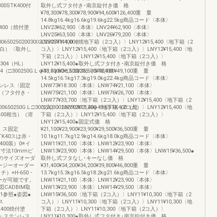
0300STK400付
取外し式フタ付き･南京錠付き価 格
¥78,300¥78,300¥78,900¥94,600¥126,400重 量
14.8kg16.4kg16.6kg19.6kg22.5kg商品コード〈本体〉
STK400（焼付塗
LNV23¥62,900〈本体〉LNV24¥62,900〈本体〉
LNV25¥63,500〈本体〉LNV26¥79,200〈本体〉
070065025020030020230STK400（焼
LNV27¥111,000〈地下箱（2コ入）〉LNY12¥15,400〈地下箱（2
・白）〈取外し
コ入）〉LNY12¥15,400〈地下箱（2コ入）〉LNY12¥15,400〈地
下箱（2コ入）〉LNY12¥15,400〈地下箱（2コ入）〉
US304（HL）
LNY12¥15,400●取外し式フタ付き･南京錠付き価 格
K4（□300250G.L.φ48.6φ60×t3.2Q235（STK400
¥33,700¥36,500¥36,500¥42,100¥49,100重 量
14.5kg16.1kg17.3kg19.0kg22.4kg商品コード〈本体〉
）ステンレス〈固定
LNW73¥18.300〈本体〉LNW74¥21,100〈本体〉
（フタ付き・
LNW75¥21,100〈本体〉LNW76¥26,700〈本体〉
LNW77¥33,700〈地下箱（2コ入）〉LNY12¥15,400〈地下箱（2
00650250G.L.□30020030020230300120φ48.6STK400（焼
コ入）〉LNY12¥15,400〈地下箱（2コ入）〉LNY12¥15,400〈地
TK400相当）（溶
下箱（2コ入）〉LNY12¥15,400〈地下箱（2コ入）〉
LNY12¥15,400●固定式価 格
相当）ス固定
¥21,100¥23,900¥23,900¥29,500¥36,500重 量
03STK40スは赤・
10.1kg11.7kg12.9kg14.6kg18.0kg商品コード〈本体〉
TK400装）0※イ
LNW11¥21,100〈本体〉LNW12¥23,900〈本体〉
々寸法10mmピ
LNW13¥23,900〈本体〉LNW14¥29,500〈本体〉LNW15¥36,500●
外のサイズオーダ
取外し式フタなし･キーなし価 格
ージーオーダー
¥31,400¥34,200¥34,200¥39,800¥46,800重 量
チ）×H-650・
13.7kg15.3kg16.5kg18.2kg21.6kg商品コード〈本体〉
ーが可能です。
LNW11¥21,100〈本体〉LNW12¥23,900〈本体〉
CADBIM取
LNW13¥23,900〈本体〉LNW14¥29,500〈本体〉
11参照●姿図●
LNW15¥36,500〈地下箱（2コ入）〉LNY11¥10,300〈地下箱（2
ス
コ入）〉LNY11¥10,300〈地下箱（2コ入）〉LNY11¥10,300〈地
K400焼付塗
下箱（2コ入）〉LNY11¥10,300〈地下箱（2コ入）〉
・ステンレス
LNY11¥10,300●取外し式フタ付き･南京錠付き価 格