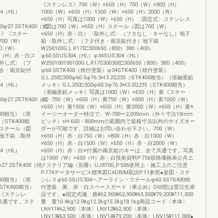
《ステンレス》700（W）×650（H）750（W）×800（H）
304（HL）
1000（W）×650（H）1500（W）×650（H）2000（W）
×650（H）写真は1000（W）×650（H）〈固定式〉ステンレス
120φ27.2STK400（焼
（図は700（W）×650（H）スチール（図は700（W）
レス》《スチー
×650（H）赤・白）〈取外し式〉（フタなし・キーなし）地下
700（W）
箱〈取外し式〉（フタ付き・南京錠付き）地下箱
0（W）
W250100G.L.R175□300650（800）380（400）
50（H）赤・白ス
φ60.5SUS304（HL）φ34SUS304（HL）
外し式〉（フ
W250100100100G.L.R175300300□300650（800）380（400）
き・南京錠付
φ60.5STK400（焼付塗装）φ34STK400（焼付塗装）
G.L.250□300φ60.5φ76.3×t3.2Q235（STK400相当）（溶融亜鉛
304（HL）
メッキ）G.L.250□300φ60.5φ76.3×t3.2Q235（STK400相当）
（溶融亜鉛メッキ）写真は1000（W）×650（H）黄《スチー
120φ27.2STK400（焼
ル》700（W）×650（H）黄750（W）×800（H）黄1000（W）
×650（H）黄1500（W）×650（H）黄2000（W）×650（H）黄※
TK400相当）（溶
イージーオーダー特注で、W-700〜2,000mm（外々寸法10mm
5（STK400相
ピッチ）×H-650・800mmの範囲内で規格寸法以外のサイズオー
スチール（図
ダーが可能です。詳細はお問い合わせ下さい。700（W）
地下箱〈取外
×650（H）赤・白750（W）×800（H）赤・白1000（W）
×650（H）赤・白1500（W）×650（H）赤・白2000（W）
304（HL）
×650（H）赤・白※付属の南京錠のキーは、全て共通です。写真
は1000（W）×650（H）赤・白技術資料P.756規格価格表公共エ
0φ27.2STK400（焼
クステリア編（別冊）UJ8700_P.506使用上・施工上のご注意
P.774データサービス標準図CADBIM取説P.11参照●姿図・ステ
TK400相当）（溶
ンレスφ60.5SUS304ヘアーライン・スチールφ60.5STK400焼
（STK400相当）
付塗装 黄、赤・白スペースガード（車止め）D60型は受注生産
《ステンレ
品です。●固定式価 格¥62,900¥62,900¥63,500¥79,200¥111,000
共通です。ステ
重 量10.4kg12.0kg12.2kg15.2kg18.1kg商品コード〈本体〉
LNV11¥62,900〈本体〉LNV12¥62,900〈本体〉
LNV13¥63,500〈本体〉LNV14¥79,200〈本体〉LNV15¥111,000●