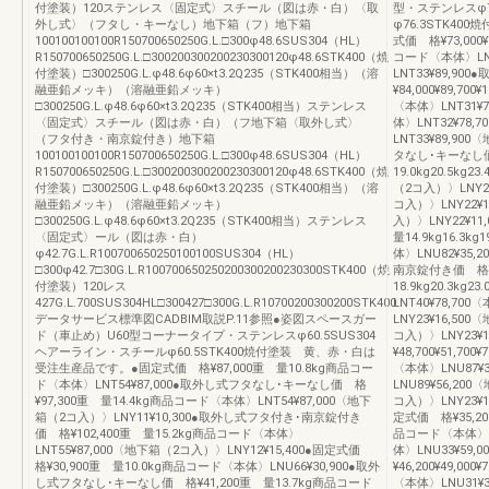
付塗装）120ステンレス〈固定式〉スチール（図は赤・白）〈取
型・ステンレスφ7
外し式〉（フタし・キーなし）地下箱（フ）地下箱
φ76.3STK4
100100100100R150700650250G.L.□300φ48.6SUS304（HL）
式価 格¥73,000¥7
R150700650250G.L.□300200300200230300120φ48.6STK400（焼
コード〈本体〉LNT3
付塗装）□300250G.L.φ48.6φ60×t3.2Q235（STK400相当）（溶
LNT33¥89,9
融亜鉛メッキ）（溶融亜鉛メッキ）
¥84,000¥89,70
□300250G.L.φ48.6φ60×t3.2Q235（STK400相当）ステンレス
〈本体〉LNT31¥7
〈固定式〉スチール（図は赤・白）（フ地下箱〈取外し式〉
体〉LNT32¥78,
（フタ付き・南京錠付き）地下箱
LNT33¥89,90
100100100100R150700650250G.L.□300φ48.6SUS304（HL）
タなし･キーなし価 格
R150700650250G.L.□300200300200230300120φ48.6STK400（焼
19.0kg20.5k
付塗装）□300250G.L.φ48.6φ60×t3.2Q235（STK400相当）（溶
（2コ入）〉LNY22
融亜鉛メッキ）（溶融亜鉛メッキ）
コ入）〉LNY22¥1
□300250G.L.φ48.6φ60×t3.2Q235（STK400相当）ステンレス
入）〉LNY22¥11,
〈固定式〉ール（図は赤・白）
量14.9kg16.3k
φ42.7G.L.R100700650250100100SUS304（HL）
体〉LNU82¥35,
□300φ42.7□30G.L.R100700650250200300200230300STK400（焼
南京錠付き価 格¥89,
付塗装）120レス
18.9kg20.3k
427G.L.700SUS304HL□300427□300G.L.R10700200300200STK400
LNT40¥78,70
データサービス標準図CADBIM取説P.11参照●姿図スペースガー
LNY23¥16,50
ド（車止め）U60型コーナータイプ・ステンレスφ60.5SUS304
コ入）〉LNY23
ヘアーライン・スチールφ60.5STK400焼付塗装 黄、赤・白は
¥48,700¥51,70
受注生産品です。●固定式価 格¥87,000重 量10.8kg商品コー
〈本体〉LNU87¥3
ド〈本体〉LNT54¥87,000●取外し式フタなし･キーなし価 格
LNU89¥56,20
¥97,300重 量14.4kg商品コード〈本体〉LNT54¥87,000〈地下
コ入）〉LNY23¥1
箱（2コ入）〉LNY11¥10,300●取外し式フタ付き･南京錠付き
定式価 格¥35,200¥
価 格¥102,400重 量15.2kg商品コード〈本体〉
品コード〈本体〉LNU
LNT55¥87,000〈地下箱（2コ入）〉LNY12¥15,400●固定式価
体〉LNU33¥59
格¥30,900重 量10.0kg商品コード〈本体〉LNU66¥30,900●取外
¥46,200¥49,00
し式フタなし･キーなし価 格¥41,200重 量13.7kg商品コード
〈本体〉LNU31¥3