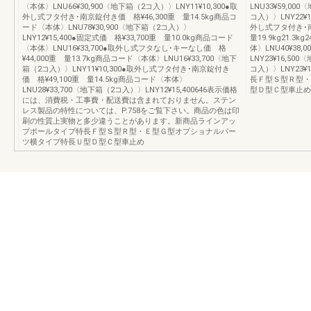
〈本体〉LNU66¥30,900〈地下箱（2コ入）〉LNY11¥10,300●取
LNU33¥59,00
外し式フタ付き･南京錠付き価 格¥46,300重 量14.5kg商品コ
コ入）〉LNY22¥1
ード〈本体〉LNU78¥30,900〈地下箱（2コ入）〉
外し式フタ付き･南京
LNY12¥15,400●固定式価 格¥33,700重 量10.0kg商品コード
量19.9kg21.3k
〈本体〉LNU16¥33,700●取外し式フタなし･キーなし価 格
体〉LNU40¥38,
¥44,000重 量13.7kg商品コード〈本体〉LNU16¥33,700〈地下
LNY23¥16,50
箱（2コ入）〉LNY11¥10,300●取外し式フタ付き･南京錠付き
コ入）〉LNY23
価 格¥49,100重 量14.5kg商品コード〈本体〉
長Ｆ型Ｓ型Ｒ型・
LNU28¥33,700〈地下箱（2コ入）〉LNY12¥15,400646表示価格
型Ｄ型Ｃ型車止め
には、消費税・工事費・配送費は含まれておりません。ステン
レス製品の特性については、P.758をご覧下さい。商品の色は印
刷の性質上実物と多少違うことがあります。新商品ラインアッ
プポールタイプ特長Ｆ型Ｓ型Ｒ型・Ｅ型Ｇ型オプショナルパー
ツ横タイプ特長Ｕ型Ｄ型Ｃ型車止め