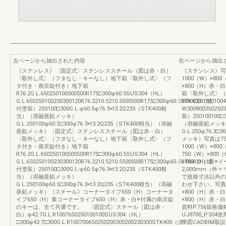
左ページから抽出された内容
右ページから抽出
《ステンレス》〈固定式〉ステンレススチール（図は赤・白）
《ステンレス》写真
〈取外し式〉（フタなし・キーなし）地下箱〈取外し式〉（フ
1000（W）×8
タ付き・南京錠付き）地下箱
×800（H）赤
R76.2G.L.650250100500500R175□300φ60.5SUS304（HL）
箱〈取外し式〉（
G.L.650250100230300120R76.2210.5210.5500500R175□300φ60.5STK400（焼
W800250100100
付塗装）250100□300G.L.φ60.5φ76.3×t3.2Q235（STK400相
W300800250250
当）（溶融亜鉛メッキ）
装）250100100□3
G.L.250100φ60.5□300φ76.3×t3.2Q235（STK400相当）（溶融
（溶融亜鉛メッキ
亜鉛メッキ）〈固定式〉ステンレススチール（図は赤・白）
G.L.250φ76.3
〈取外し式〉（フタなし・キーなし）地下箱〈取外し式〉（フ
メッキ）写真は750
タ付き・南京錠付き）地下箱
1000（W）×80
R76.2G.L.650250100500500R175□300φ60.5SUS304（HL）
750（W）×800
G.L.650250100230300120R76.2210.5210.5500500R175□300φ60.5STK400（焼
×800（H）黄※
付塗装）250100□300G.L.φ60.5φ76.3×t3.2Q235（STK400相
2,000mm（外々
当）（溶融亜鉛メッキ）
で規格寸法以外の
G.L.250100φ60.5□300φ76.3×t3.2Q235（STK400相当）（溶融
わせ下さい。写真は
亜鉛メッキ）《スチール》コーナータイプ650（H）コーナータ
×800（H）赤・白
イプ650（H）黄コーナータイプ650（H）赤・白※付属の南京錠
×800（H）赤
のキーは、全て共通です。 〈固定式〉スチール（図は赤・
資料P.756規
白）φ42.7G.L.R1007650250100100SUS304（HL）
UJ8700_P.5
□300φ42.7□300G.L.R100700650250200300200230300STK400（焼
準図CADBIM取