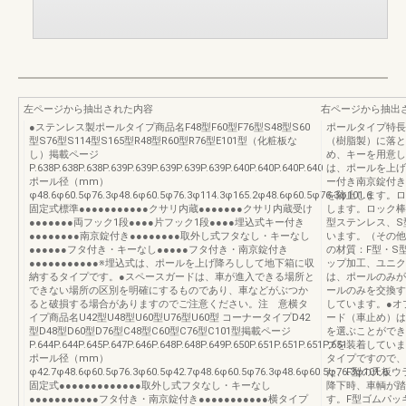
左ページから抽出された内容
右ページから抽出
●ステンレス製ポールタイプ商品名F48型F60型F76型S48型S60
ポールタイプ特長
型S76型S114型S165型R48型R60型R76型E101型（化粧板な
（樹脂製）に落と
し）掲載ページ
め、キーを用意し
P.638P.638P.638P.639P.639P.639P.639P.639P.640P.640P.640P.640
は、ポールを上げ
ポール径（mm）
ー付き南京錠付き
φ48.6φ60.5φ76.3φ48.6φ60.5φ76.3φ114.3φ165.2φ48.6φ60.5φ76.3φ101.6
を防止します。ロ
固定式標準●●●●●●●●●●●クサリ内蔵●●●●●●●クサリ内蔵受け
します。ロック棒
●●●●●●●両フック1段●●●●片フック1段●●●●埋込式キー付き
型ステンレス、S
●●●●●●●●南京錠付き●●●●●●●●取外し式フタなし・キーなし
います。（その他
●●●●●●フタ付き・キーなし●●●●●フタ付き・南京錠付き
の材質：F型・S型
●●●●●●●●●●●※埋込式は、ポールを上げ降ろしして地下箱に収
ップ加工、ユニク
納するタイプです。●スペースガードは、車が進入できる場所と
は、ポールのみが
できない場所の区別を明確にするものであり、車などがぶつか
ールのみを交換す
ると破損する場合がありますのでご注意ください。注 意横タ
しています。●オ
イプ商品名U42型U48型U60型U76型U60型 コーナータイプD42
ード（車止め）は
型D48型D60型D76型C48型C60型C76型C101型掲載ページ
を選ぶことができ
P.644P.644P.645P.647P.646P.648P.648P.649P.650P.651P.651P.651P.651
プを装着しています
ポール径（mm）
タイプですので、
φ42.7φ48.6φ60.5φ76.3φ60.5φ42.7φ48.6φ60.5φ76.3φ48.6φ60.5φ76.3φ101.6
た、F型の天板ウ
固定式●●●●●●●●●●●●●取外し式フタなし・キーなし
降下時、車輌が踏
●●●●●●●●●●●フタ付き・南京錠付き●●●●●●●●●●●横タイプ
す。F型ゴムパッ