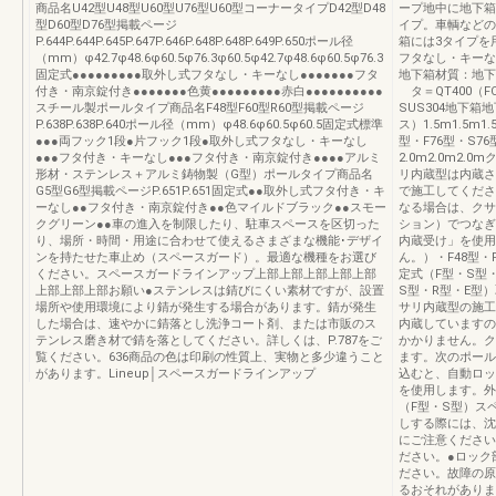
商品名U42型U48型U60型U76型U60型コーナータイプD42型D48
ープ地中に地下箱
型D60型D76型掲載ページ
イプ。車輌などの
P.644P.644P.645P.647P.646P.648P.648P.649P.650ポール径
箱には3タイプを
（mm）φ42.7φ48.6φ60.5φ76.3φ60.5φ42.7φ48.6φ60.5φ76.3
フタなし・キーな
固定式●●●●●●●●●取外し式フタなし・キーなし●●●●●●●フタ
地下箱材質：地下箱
付き・南京錠付き●●●●●●●色黄●●●●●●●●●赤白●●●●●●●●●●
タ＝QT400（F
スチール製ポールタイプ商品名F48型F60型R60型掲載ページ
SUS304地下
P.638P.638P.640ポール径（mm）φ48.6φ60.5φ60.5固定式標準
ス）1.5m1.5
●●●両フック1段●片フック1段●取外し式フタなし・キーなし
型・F76型・S7
●●●フタ付き・キーなし●●●フタ付き・南京錠付き●●●●アルミ
2.0m2.0m2
形材・ステンレス＋アルミ鋳物製（G型）ポールタイプ商品名
リ内蔵型は内蔵さ
G5型G6型掲載ページP.651P.651固定式●●取外し式フタ付き・キ
で施工してくださ
ーなし●●フタ付き・南京錠付き●●色マイルドブラック●●スモー
なる場合は、クサ
クグリーン●●車の進入を制限したり、駐車スペースを区切った
ション）でつなぎ
り、場所・時間・用途に合わせて使えるさまざまな機能･デザイ
内蔵受け」を使用
ンを持たせた車止め（スペースガード）。最適な機種をお選び
ん。）・F48型・
ください。スペースガードラインアップ上部上部上部上部上部
定式（F型・S型
上部上部上部お願い●ステンレスは錆びにくい素材ですが、設置
S型・R型・E型）
場所や使用環境により錆が発生する場合があります。錆が発生
サリ内蔵型の施工
した場合は、速やかに錆落とし洗浄コート剤、または市販のス
内蔵していますの
テンレス磨き材で錆を落としてください。詳しくは、P.787をご
かかりません。ク
覧ください。636商品の色は印刷の性質上、実物と多少違うこと
ます。次のポール
があります。Lineup│スペースガードラインアップ
込むと、自動ロッ
を使用します。外
（F型・S型）ス
しする際には、沈
にご注意ください
ださい。●ロック
ださい。故障の原
るおそれがありま