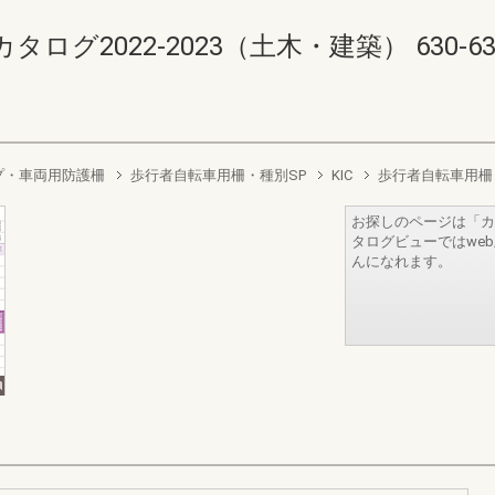
2022-2023（土木・建築） 630-631(6
プ・車両用防護柵
歩行者自転車用柵・種別SP
KIC
歩行者自転車用柵
お探しのページは「カ
タログビューではwe
んになれます。