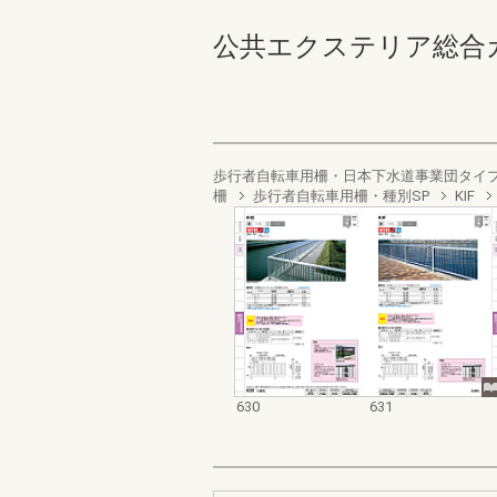
公共エクステリア総合カタログ
歩行者自転車用柵・日本下水道事業団タイ
柵
歩行者自転車用柵・種別SP
KIF
630
631