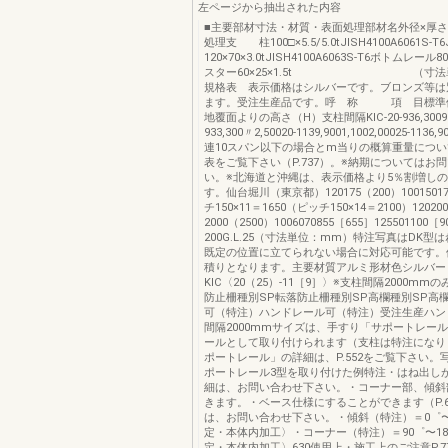
左ページから抽出された内容
■主要部材寸法・材質・表面処理部材名外径×厚
処理支 柱100□×5.5/5.0tJISH4100A6061S-T6
120×70×3.0tJISH4100A6063S-T6ボトムレール80
スター60×25×1.5t （寸法単
規格表 表示価格はシルバーです。ブロンズ等は
ます。受注生産品です。呼 称 項 目標準価
地覆面よりの高さ（H）支柱間隔KIC-20-936,300900
933,300〃2,50020-1139,9001,1002,00025-1136,
連10スパン以下の場合とm当りの概算重量につ
表をご覧下さい（P.737）。※納期についてはお
い。※北海道と沖縄は、表示価格より5％割増し
す。仙台堀川（東京都）120175（200）1001501
チ150×11＝1650（ピッチ150×14＝2100）12020
2000（2500）1006070855［655］125501100［9
200G.L.25（寸法単位：mm）特注写真はDK型
既定の位置に立てられない場合に対応可能です。
積りとなります。主要材質アルミ形材色シルバー
KIC〈20（25）-11［9］〉※支柱間隔2000mm
防止柵種別SP転落防止柵種別SP高欄種別SP高
可（特注）ハンドレール可（特注）受注生産ハン
間隔2000mmサイズは、手すり「サポートレー
ールとして取り付けられます（支柱は特注になり
ポートレール」の詳細は、P.552をご覧下さい。
ポートレール3型を取り付けた例特注・はね出し
細は、お問い合わせ下さい。・コーナー部、傾斜
きます。・ベース仕様にすることができます（P.6
は、お問い合わせ下さい。・傾斜（特注）＝0゜〜
定・本体内加工〉・コーナー（特注）＝90゜〜18
定・本体内加工〉630使用上・施工上のご注意P.7