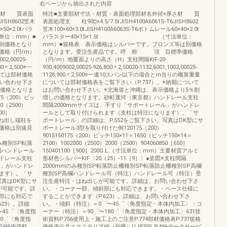
右ページから抽出された内容
さ材 質表面
特注■主要部材寸法・材質・表面処理部材名外径×厚さ材 質
JISH8602笠木
表面処理支 柱90□×4.5/7.5tJISH4100A6061S-T6JISH8602
×50×2.0tバラ
笠木100×60×3.0tJISH4100A6063S-T6ボトムレール60×40×2.0t
位：mm）■
バラスター40×15×1.5t （寸法単位：
別価格となり
mm）■規格表 表示価格はシルバーです。ブロンズ等は別価格
格（円/m）
となります。受注生産品です。呼 称 項 目標準価格
2,00025-
（円/m）地覆面よりの高さ（H）支柱間隔KIF-20-
900〃2,500※一
930,4009002,00025-926,800〃2,50020-1132,6001,1002,00025-
いては部材価格
1128,900〃2,500※一連10スパン以下の場合とm当りの概算重量
問い合わせ下さ
については部材価格表をご覧下さい（P.737）。※納期について
の価格となりま
はお問い合わせ下さい。※北海道と沖縄は、表示価格より5％割
75（200）ピッ
増しの価格となります。砂町運河（東京都）ハンドレール支柱
00（2500）
間隔2000mmサイズは、手すり「サポートレール」がハンドレ
00］
ールとして取り付けられます（支柱は特注になります）。「サ
はね出し端柱を
ポートレール」の詳細は、P.552をご覧下さい。写真はDK型にサ
価格は別途見
ポートレール3型を取り付けた例120175（200）
9015150175（200）ピッチ150×11＝1650（ピッチ150×14＝
のみ種別SP転落
2100）1002000（2500）2000（2500）904060850［650］
欄ハンドレール
150401100［900］200G.L.（寸法単位：mm）主要材質アルミ
ドレール支柱
形材色シルバーKIF〈20（25）-11［9］〉●姿図※支柱間隔
ル」がハンドレ
2000mmのみ種別SP転落防止柵種別SP転落防止柵種別SP高欄
ます）。「サ
種別SP高欄ハンドレール可（特注）ハンドレール可（特注）受
写真はDK型にサ
注生産特注・はね出しが可能です。詳細は、お問い合わせ下さ
が可能です。詳
い。・コーナー部、傾斜部にも対応できます。・ベース仕様に
部にも対応で
することができます（P.623）。詳細は、お問い合わせ下さ
23）。詳細
い。・傾斜（特注）＝0゜〜45゜〈角度指定・本体内加工〉・コ
45゜〈角度指
ーナー（特注）＝90゜〜180゜〈角度指定・本体内加工〉631技
0゜〈角度指
術資料P.756使用上・施工上のご注意P.774部材価格表P.737規格
74技術資料
価格表公共エクステリア編（別冊）UJ8700_P.496データサービ