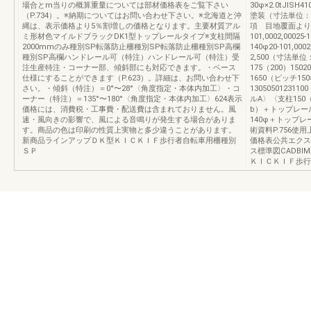
場合とm当りの概算重量については部材価格表をご覧下さい
30φ×2.0tJISH
（P.734）。※納期についてはお問い合わせ下さい。※北海道と沖
塗装（寸法
縄は、表示価格より5％割増しの価格となります。主要材質アル
項 目地覆面よりの
ミ形材色マイルドブラックDK1型トップレールタイプ※支柱間隔
101,0002,00025-
2000mmのみ種別SP転落防止柵種別SP転落防止柵種別SP高欄
140φ20-101,0002
種別SP高欄ハンドレール可（特注）ハンドレール可（特注）受
2,500（寸法単位：m
注生産特注・コーナー部、傾斜部にも対応できます。・ベース
175（200）1502
仕様にすることができます（P.623）。詳細は、お問い合わせ下
1650（ピッチ150×
さい。・傾斜（特注）＝0°〜28°〈角度指定・本体内加工〉・コ
13050501231
ーナー（特注）＝135°〜180°〈角度指定・本体内加工〉624表示
ルA〉〈支柱150
価格には、消費税・工事費・配送費は含まれておりません。風
b）＋トップレー
速・風向きの影響で、風による音鳴りが発生する場合がありま
140φ＋トップレ
す。商品の色は印刷の性質上実物と多少違うことがあります。
術資料P.756使用
新商品ラインアップＤＫ型ＫＩＣＫＩＦ歩行者自転車用柵種別
価格表公共エクステ
ＳＰ
ス標準図CADBI
ＫＩＣＫＩＦ歩行