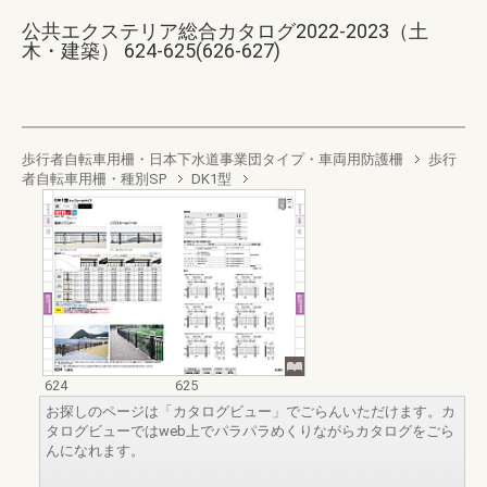
公共エクステリア総合カタログ2022-2023（土
木・建築） 624-625(626-627)
歩行者自転車用柵・日本下水道事業団タイプ・車両用防護柵
歩行
者自転車用柵・種別SP
DK1型
624
625
お探しのページは「カタログビュー」でごらんいただけます。カ
タログビューではweb上でパラパラめくりながらカタログをごら
んになれます。