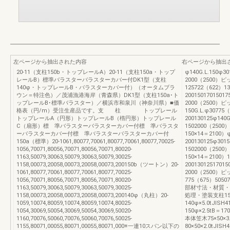
左ページから抽出された内容
右ページから抽出
20-11（支柱150b・トップレールA）20-11（支柱150a・トップ
φ140G.L.150φ3
レールB）標準バラスターバラスターカバー付DK1型（支柱
2000（2500）ピ
140φ・トップレールB・バラスターカバー付）（オータムブラ
125722（622）13
ウン＝特注色）／茂浦漁港海岸（青森県）DK1型（支柱150a･ト
2001501701501
ップレールB･標準バラスター）／横浜市和泉川（神奈川県）■価
2000（2500）ピ
格表（円/m）受注生産品です。支 柱 トップレール
150G.L.φ30775
トップレールA（円形）トップレールB（楕円形）トップレール
200130125φ140
C（扇形）標 準バラスターバラスターカバー付標 準バラスタ
1502000（250
ーバラスターカバー付標 準バラスターバラスターカバー付
150×14＝2100）
150a（標準）20-1061,80077,70061,80077,70061,80077,70025-
200130125φ301
1056,70071,80056,70071,80056,70071,80020-
1502000（250
1163,50079,30063,50079,30063,50079,30025-
150×14＝2100）1
1158,00073,20058,00073,20058,00073,200150b（ツートン）20-
2001301251701
1061,80077,70061,80077,70061,80077,70025-
2000（2500）ピ
1056,70071,80056,70071,80056,70071,80020-
775（675）50507
1163,50079,30063,50079,30063,50079,30025-
部材寸法・材質
1158,00073,20058,00073,20058,00073,200140φ（丸柱）20-
処理・塗装支柱150（
1059,10074,80059,10074,80059,10074,80025-
140φ×5.0tJIS
1054,30069,50054,30069,50054,30069,50020-
150φ×2.5tB＝170
1160,70076,50060,70076,50060,70076,50025-
本体笠木75×50×3.
1155,80071,00055,80071,00055,80071,000※一連10スパン以下の
80×50×2.0tJIS